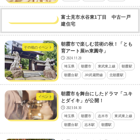
富士見市水谷東1丁目 中古一戸
建住宅
朝霞市で楽しむ芸術の秋！「とも
その他のイベント
育アート展in東圓寺」
2024.11.20
埼玉県
朝霞市
東武東上線
朝霞駅
朝霞台駅
JR武蔵野線
北朝霞駅
朝霞市を舞台にしたドラマ「ユキ
イベント
とダイキ」が公開！
2023.04.30
埼玉県
朝霞市
志木市
東武東上線
朝霞台駅
志木駅
朝霞駅