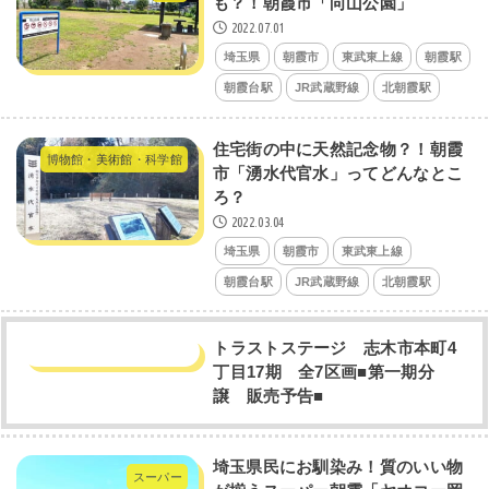
も？！朝霞市「向山公園」
2022.07.01
埼玉県
朝霞市
東武東上線
朝霞駅
朝霞台駅
JR武蔵野線
北朝霞駅
住宅街の中に天然記念物？！朝霞
博物館・美術館・科学館
市「湧水代官水」ってどんなとこ
ろ？
2022.03.04
埼玉県
朝霞市
東武東上線
朝霞台駅
JR武蔵野線
北朝霞駅
トラストステージ 志木市本町4
丁目17期 全7区画■第一期分
譲 販売予告■
埼玉県民にお馴染み！質のいい物
スーパー