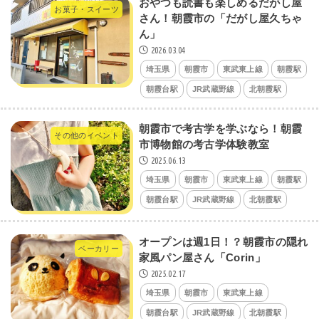
おやつも読書も楽しめるだがし屋
お菓子・スイーツ
さん！朝霞市の「だがし屋久ちゃ
ん」
2026.03.04
埼玉県
朝霞市
東武東上線
朝霞駅
朝霞台駅
JR武蔵野線
北朝霞駅
朝霞市で考古学を学ぶなら！朝霞
その他のイベント
市博物館の考古学体験教室
2025.06.13
埼玉県
朝霞市
東武東上線
朝霞駅
朝霞台駅
JR武蔵野線
北朝霞駅
オープンは週1日！？朝霞市の隠れ
ベーカリー
家風パン屋さん「Corin」
2025.02.17
埼玉県
朝霞市
東武東上線
朝霞台駅
JR武蔵野線
北朝霞駅