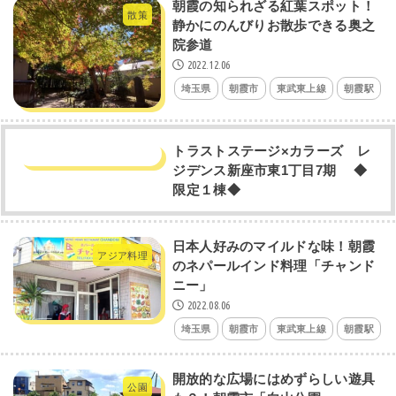
朝霞の知られざる紅葉スポット！
散策
静かにのんびりお散歩できる奥之
院参道
2022.12.06
埼玉県
朝霞市
東武東上線
朝霞駅
トラストステージ×カラーズ レ
ジデンス新座市東1丁目7期 ◆
限定１棟◆
日本人好みのマイルドな味！朝霞
アジア料理
のネパールインド料理「チャンド
ニー」
2022.08.06
埼玉県
朝霞市
東武東上線
朝霞駅
開放的な広場にはめずらしい遊具
公園