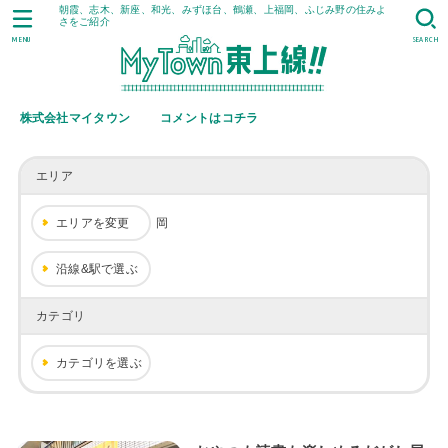
朝霞、志木、新座、和光、みずほ台、鶴瀬、上福岡、ふじみ野の住みよ
さをご紹介
MENU
SEARCH
株式会社マイタウン
コメントはコチラ
エリア
エリアを変更
岡
沿線&駅で選ぶ
カテゴリ
カテゴリを選ぶ