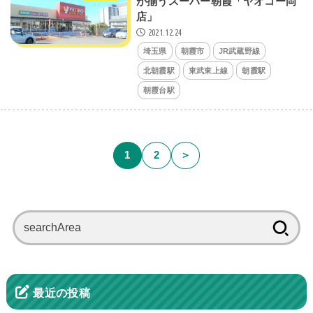
が揃うスーパー朝霞「ヤオコー岡
店」
2021.12.24
埼玉県
朝霞市
JR武蔵野線
北朝霞駅
東武東上線
朝霞駅
朝霞台駅
1
2
＞
検
索:
最近の投稿