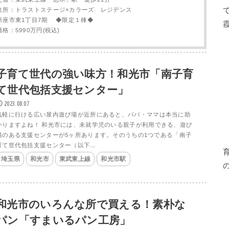
住所：トラストステージ×カラーズ レジデンス
新座市東1丁目7期 ◆限定１棟◆
価格：5990万円(税込)
子育て世代の強い味方！和光市「南子育
て世代包括支援センター」
2023.08.07
気軽に行ける広い屋内遊び場が近所にあると、パパ・ママは本当に助
かりますよね！ 和光市には、未就学児のいる親子が利用できる、遊び
場のある支援センターが5ヶ所あります。そのうちの1つである「南子
育て世代包括支援センター（以下...
埼玉県
和光市
東武東上線
和光市駅
和光市のいろんな所で買える！素朴な
パン「すまいるパン工房」