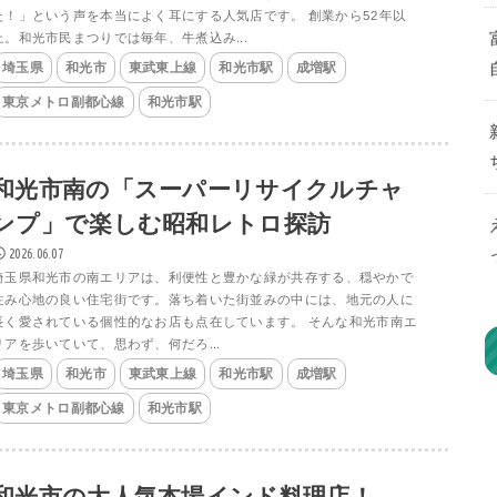
た！」という声を本当によく耳にする人気店です。 創業から52年以
上。和光市民まつりでは毎年、牛煮込み...
埼玉県
和光市
東武東上線
和光市駅
成増駅
東京メトロ副都心線
和光市駅
和光市南の「スーパーリサイクルチャ
ンプ」で楽しむ昭和レトロ探訪
2026.06.07
埼玉県和光市の南エリアは、利便性と豊かな緑が共存する、穏やかで
住み心地の良い住宅街です。落ち着いた街並みの中には、地元の人に
長く愛されている個性的なお店も点在しています。 そんな和光市南エ
リアを歩いていて、思わず、何だろ...
埼玉県
和光市
東武東上線
和光市駅
成増駅
東京メトロ副都心線
和光市駅
和光市の大人気本場インド料理店！