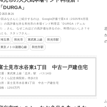
「DURGA」
2025.04.26
今回みなさんにご紹介するのは、Google評価で星4.6（2025年4月現
在）の高評価を誇る和光市の本場インド料理店「DURGA（デュル
ガ）」さん。 なぜこれほどの高評価を誇るのか。料理のおいしさ？そ
れとも、スタッフさん...
埼玉県
和光市
東武東上線
和光市駅
東京メトロ副都心線
和光市駅
富士見市水谷東1丁目 中古一戸建住宅
交通：東武東上線「志木」駅 バス14分
『さくら記念病院前』停歩2分
住所：富士見市水谷東1丁目 中古一戸建住宅
価格：1250万円