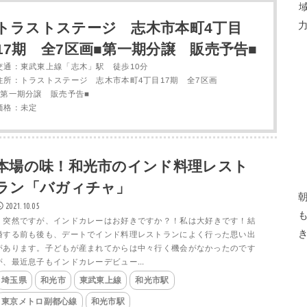
トラストステージ 志木市本町4丁目
17期 全7区画■第一期分譲 販売予告■
交通：東武東上線「志木」駅 徒歩10分
住所：トラストステージ 志木市本町4丁目17期 全7区画
■第一期分譲 販売予告■
価格：未定
本場の味！和光市のインド料理レスト
ラン「バガィチャ」
2021.10.05
突然ですが、インドカレーはお好きですか？！私は大好きです！結
婚する前も後も、デートでインド料理レストランによく行った思い出
があります。子どもが産まれてからは中々行く機会がなかったのです
が、最近息子もインドカレーデビュー...
埼玉県
和光市
東武東上線
和光市駅
東京メトロ副都心線
和光市駅