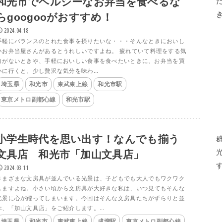
和光市でヘルシーなお弁当を食べるな
らgoogooがおすすめ！
2024.04.18
手軽にバランスのとれた食事を摂りたいな・・・そんなときにおいし
いお弁当屋さんがあるとうれしいですよね。 疲れていて料理をする気
力がないときや、手軽においしい食事を食べたいときに、お弁当を買
いに行くと、少し贅沢な気分を味わ...
埼玉県
和光市
東武東上線
和光市駅
東京メトロ副都心線
和光市駅
小学生時代を思い出す！なんでも揃う
文具店 和光市「加山文具店」
2024.03.11
さまざまな文房具が並んでいる光景は、子どもでも大人でもワクワク
しますよね。小さい頃から文房具が大好きな私は、いつ見てもそんな
光景に心が躍ってしまいます。今回はそんな文房具たちがずらりと並
ぶ、「加山文具店」をご紹介します。...
埼玉県
和光市
東武東上線
成増駅
東京メトロ副都心線