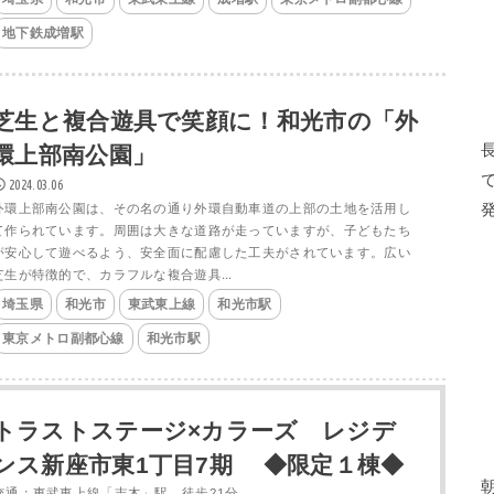
地下鉄成増駅
芝生と複合遊具で笑顔に！和光市の「外
環上部南公園」
2024.03.06
外環上部南公園は、その名の通り外環自動車道の上部の土地を活用し
て作られています。周囲は大きな道路が走っていますが、子どもたち
が安心して遊べるよう、安全面に配慮した工夫がされています。広い
芝生が特徴的で、カラフルな複合遊具...
埼玉県
和光市
東武東上線
和光市駅
東京メトロ副都心線
和光市駅
トラストステージ×カラーズ レジデ
ンス新座市東1丁目7期 ◆限定１棟◆
交通：東武東上線「志木」駅 徒歩21分