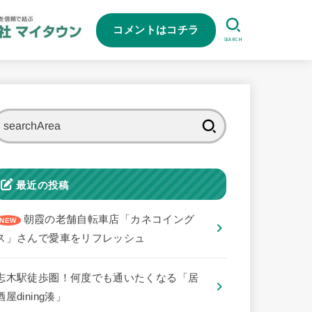
コメントはコチラ
SEARCH
検
索:
最近の投稿
朝霞の老舗自転車店「カネコイング
ス」さんで愛車をリフレッシュ
志木駅徒歩圏！何度でも通いたくなる「居
酒屋dining湊」