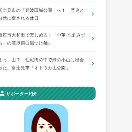
​富士見市の「難波田城公園」へ！ 歴史と
自然に癒される休日
新座市大和田で楽しめる！「中華そば みず
ち」の濃厚鶏白湯つけ麺♪
えっ、山？ 住宅街の中で緑の小山に出会
った。富士見市「オトウカ山公園」
サポーター紹介