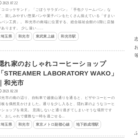
2023.07.22
「コロッケサンド」「ごぼうサラダパン」「手包クリームパン」な
ど、親しみやすい惣菜パンや菓子パンをたくさん揃えている「すまい
るパン工房」。 和光市の南端に位置する、総合福祉会館の1階に店舗
があります。 少し遠い…...
埼玉県
和光市
東武東上線
和光市駅
隠れ家のおしゃれコーヒーショップ
「STREAMER LABORATORY WAKO」
｜和光市
2023.02.28
和光市の南の辺り、自転車で越後山通りを通ると、ピザやコーヒーの
看板を偶然見かけました。通りを少し入ると、隠れ家のようなコーヒ
ーショップを発見。 意識しないと通り過ぎてしまいそうな場所です
が、おしゃれで優雅な一時を過ごせる...
埼玉県
和光市
東京メトロ副都心線
地下鉄成増駅