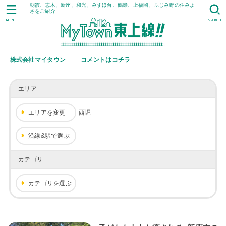
朝霞、志木、新座、和光、みずほ台、鶴瀬、上福岡、ふじみ野の住みよ
さをご紹介
MENU
SEARCH
株式会社マイタウン
コメントはコチラ
エリア
エリアを変更
西堀
沿線&駅で選ぶ
カテゴリ
カテゴリを選ぶ