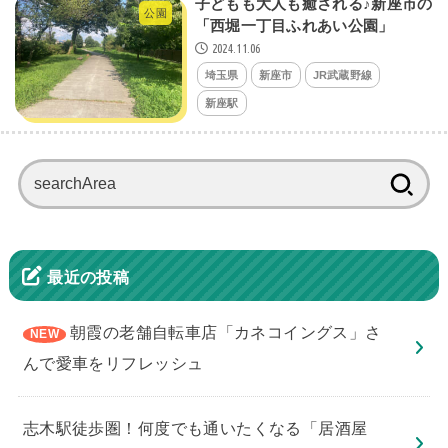
子どもも大人も癒される♪新座市の
公園
「西堀一丁目ふれあい公園」
2024.11.06
埼玉県
新座市
JR武蔵野線
新座駅
検
索:
最近の投稿
朝霞の老舗自転車店「カネコイングス」さ
んで愛車をリフレッシュ
志木駅徒歩圏！何度でも通いたくなる「居酒屋