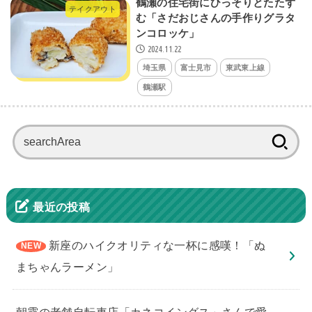
鶴瀬の住宅街にひっそりとたたず
テイクアウト
む「さだおじさんの手作りグラタ
ンコロッケ」
2024.11.22
埼玉県
富士見市
東武東上線
鶴瀬駅
検
索:
最近の投稿
新座のハイクオリティな一杯に感嘆！「ぬ
まちゃんラーメン」
朝霞の老舗自転車店「カネコイングス」さんで愛