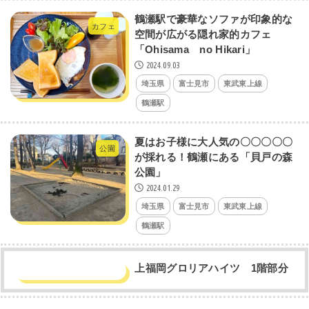
鶴瀬駅で豪華なソファが印象的な
カフェ
空間が広がる隠れ家的カフェ
「Ohisama no Hikari」
2024.09.03
埼玉県
富士見市
東武東上線
鶴瀬駅
夏はお子様に大人気の〇〇〇〇〇
公園
が採れる！鶴瀬にある「貝戸の森
公園」
2024.01.29
埼玉県
富士見市
東武東上線
鶴瀬駅
上福岡グロリアハイツ 1階部分