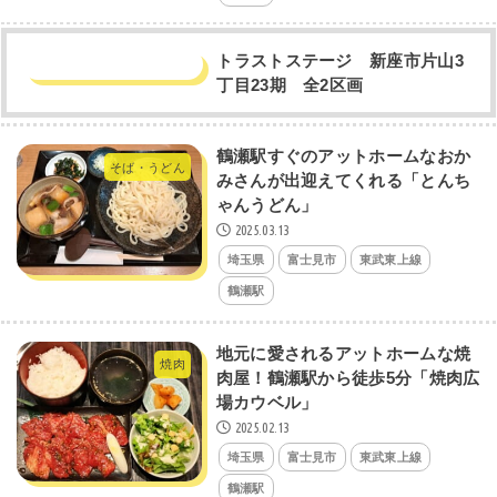
トラストステージ 新座市片山3
丁目23期 全2区画
鶴瀬駅すぐのアットホームなおか
そば・うどん
みさんが出迎えてくれる「とんち
ゃんうどん」
2025.03.13
埼玉県
富士見市
東武東上線
鶴瀬駅
地元に愛されるアットホームな焼
焼肉
肉屋！鶴瀬駅から徒歩5分「焼肉広
場カウベル」
2025.02.13
埼玉県
富士見市
東武東上線
鶴瀬駅