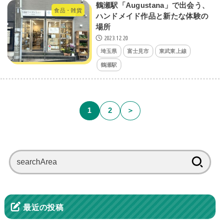
鶴瀬駅「Augustana」で出会う、
食品・雑貨
ハンドメイド作品と新たな体験の
場所
2023.12.20
埼玉県
富士見市
東武東上線
鶴瀬駅
1
2
＞
検
索:
最近の投稿