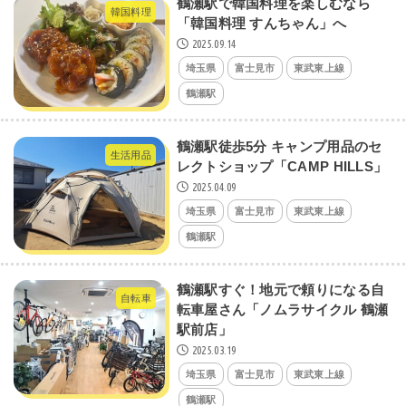
鶴瀬駅で韓国料理を楽しむなら
韓国料理
「韓国料理 すんちゃん」へ
2025.09.14
埼玉県
富士見市
東武東上線
鶴瀬駅
鶴瀬駅徒歩5分 キャンプ用品のセ
生活用品
レクトショップ「CAMP HILLS」
2025.04.09
埼玉県
富士見市
東武東上線
鶴瀬駅
鶴瀬駅すぐ！地元で頼りになる自
自転車
転車屋さん「ノムラサイクル 鶴瀬
駅前店」
2025.03.19
埼玉県
富士見市
東武東上線
鶴瀬駅