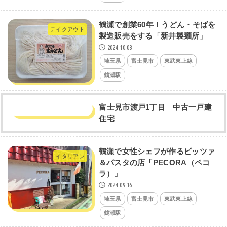
鶴瀬で創業60年！うどん・そばを
テイクアウト
製造販売をする「新井製麺所」
2024.10.03
埼玉県
富士見市
東武東上線
鶴瀬駅
富士見市渡戸1丁目 中古一戸建
住宅
鶴瀬で女性シェフが作るピッツァ
イタリアン
＆パスタの店「PECORA（ペコ
ラ）」
2024.09.16
埼玉県
富士見市
東武東上線
鶴瀬駅