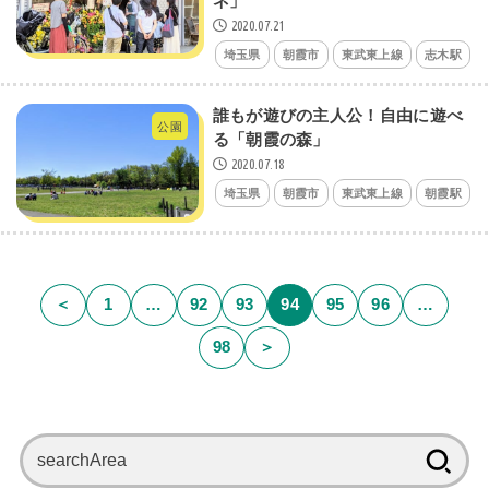
ネ」
2020.07.21
埼玉県
朝霞市
東武東上線
志木駅
誰もが遊びの主人公！自由に遊べ
公園
る「朝霞の森」
2020.07.18
埼玉県
朝霞市
東武東上線
朝霞駅
＜
1
…
92
93
94
95
96
…
98
＞
検
索: