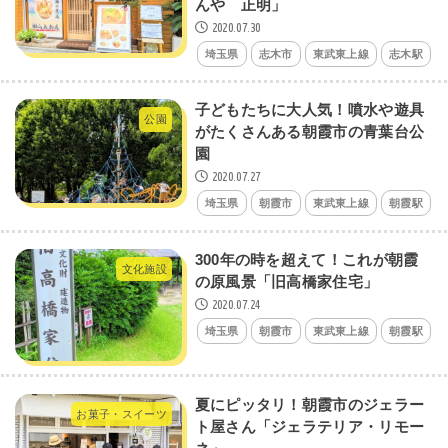
んや 正明」
2020.07.30
埼玉県
志木市
東武東上線
志木駅
子どもたちに大人気！噴水や遊具
公園
がたくさんある朝霞市の青葉台公
園
2020.07.27
埼玉県
朝霞市
東武東上線
朝霞駅
300年の時を超えて！これが朝霞
文化施設
の原風景「旧高橋家住宅」
2020.07.24
埼玉県
朝霞市
東武東上線
朝霞駅
夏にピッタリ！朝霞市のジェラー
お菓子・スイーツ
ト屋さん「ジェラテリア・リモー