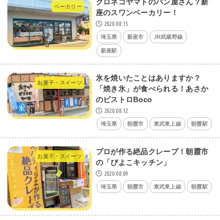
クロネコヤマトのパン屋さん？新
ベーカリー
座のスワンベーカリー！
2020.08.15
埼玉県
新座市
JR武蔵野線
新座駅
氷を焼いたことはありますか？
お菓子・スイーツ
「焼き氷」が食べられる！あさか
のビストロBoco
2020.08.12
埼玉県
朝霞市
東武東上線
朝霞駅
プロが作る絶品クレープ！朝霞市
お菓子・スイーツ
の「ぴよこキッチン」
2020.08.09
埼玉県
朝霞市
東武東上線
朝霞駅