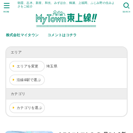
朝霞、志木、新座、和光、みずほ台、鶴瀬、上福岡、ふじみ野の住みよ
さをご紹介
MENU
SEARCH
株式会社マイタウン
コメントはコチラ
エリア
エリアを変更
埼玉県
沿線&駅で選ぶ
カテゴリ
カテゴリを選ぶ