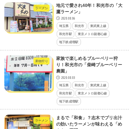
地元で愛され40年！和光市の「大
ラーメン
鷹ラーメン」
2020.08.06
埼玉県
和光市
東武東上線
和光市駅
東京メトロ副都心線
地下鉄成増駅
家族で楽しめるブルーベリー狩
果物狩り
り！和光市の「柴崎ブルーベリー
農園」
2020.08.03
埼玉県
和光市
東武東上線
和光市駅
東京メトロ副都心線
地下鉄成増駅
まるで「和食」？志木でブリ出汁
ラーメン
の効いたラーメンが味わえる「め