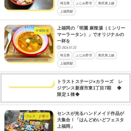
埼玉県
ふじみ野市
東武東上線
上福岡駅
上福岡の「明麗 麻辣湯（ミンリー
中華料理
マーラータン）」でオリジナルの
一杯を
2026.01.23
埼玉県
ふじみ野市
東武東上線
上福岡駅
トラストステージ×カラーズ レ
ジデンス新座市東1丁目7期 ◆
限定１棟◆
センスが光るハンドメイド作品が
フェス・お祭り
大集合！「はんどめいどフェスタ
上福岡」