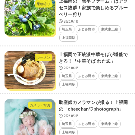
上福岡の「雪平ファーム」はアク
果物狩り
セス抜群！家族で楽しめるブルー
ベリー狩り
2026.07.16
埼玉県
ふじみ野市
東武東上線
上福岡駅
上福岡で正統派中華そばが堪能で
ラーメン
きる！「中華そば わた辺」
2026.06.05
埼玉県
ふじみ野市
東武東上線
上福岡駅
助産師カメラマンが撮る！上福岡
カメラ・写真
の「cheechan♡photograph」
2026.05.05
埼玉県
ふじみ野市
東武東上線
上福岡駅