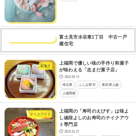
富士見市水谷東1丁目 中古一戸
建住宅
上福岡で優しい味の手作り和菓子
和菓子
が味わえる「志まだ菓子店」
2026.04.13
埼玉県
ふじみ野市
東武東上線
上福岡駅
上福岡の「寿司のえびす」は味よ
テイクアウト
し値段よしのお寿司のテイクアウ
ト専門店
2026.02.21