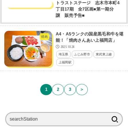
トラストステージ 志木市本町4
丁目17期 全7区画■第一期分
譲 販売予告■
A4・A5ランクの国産黒毛和牛を堪
焼肉
能！「焼肉さんあい上福岡店」
2025.10.24
埼玉県
ふじみ野市
東武東上線
上福岡駅
1
2
3
＞
検
索: