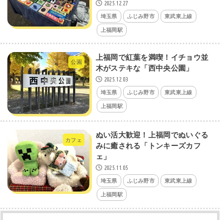
2025.12.27
埼玉県
ふじみ野市
東武東上線
上福岡駅
上福岡で紅葉を満喫！イチョウ並
公園
木がステキな「西中央公園」
2025.12.03
埼玉県
ふじみ野市
東武東上線
上福岡駅
ぬい活大歓迎！上福岡でぬいぐる
カフェ
みに癒される「トンキーズカフ
ェ」
2025.11.05
埼玉県
ふじみ野市
東武東上線
上福岡駅