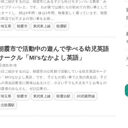
今回ご紹介するのは、朝霞市にある子ども向けモダンバレエ教室「み
やどプティバレエ」です。 わが家では娘たちの初めての習い事として
スタートし、姉は4年間・妹は1年間、毎週楽しく通っています。朝霞
市周辺でお子さまの習い事をお探...
埼玉県
朝霞市
東武東上線
朝霞駅
朝霞市で活動中の遊んで学べる幼児英語
サークル「MI’sなかよし英語」
2025.01.18
本日ご紹介するのは、朝霞市の公民館で活動している幼児英語サーク
ル「MI’sなかよし英語」です。 子どもの習い事で人気の英会話。子ど
もの英会話教室に興味はあるけど、小さい子でも大丈夫？とお考えの
保護者のみなさん、ぜひ記事の...
埼玉県
朝霞市
東武東上線
朝霞台駅
JR武蔵野線
北朝霞駅