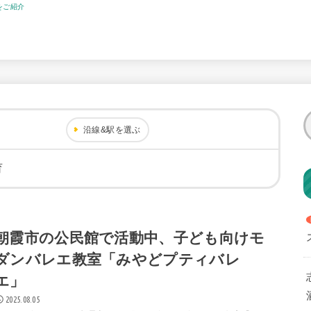
をご紹介
沿線&駅を選ぶ
育
朝霞市の公民館で活動中、子ども向けモ
ダンバレエ教室「みやどプティバレ
エ」
2025.08.05