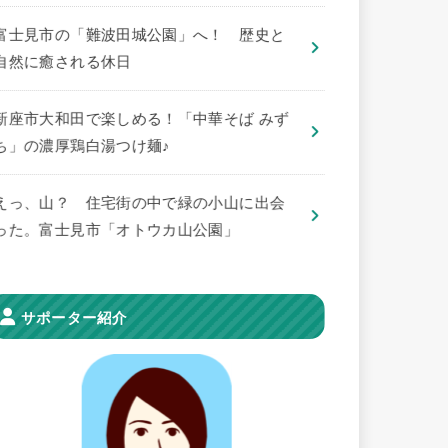
​富士見市の「難波田城公園」へ！ 歴史と
自然に癒される休日
新座市大和田で楽しめる！「中華そば みず
ち」の濃厚鶏白湯つけ麺♪
えっ、山？ 住宅街の中で緑の小山に出会
った。富士見市「オトウカ山公園」
サポーター紹介