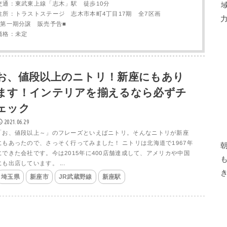
交通：東武東上線「志木」駅 徒歩10分
住所：トラストステージ 志木市本町4丁目17期 全7区画
■第一期分譲 販売予告■
価格：未定
お、値段以上のニトリ！新座にもあり
ます！インテリアを揃えるなら必ずチ
ェック
2021.06.29
「お、値段以上～」のフレーズといえばニトリ。そんなニトリが新座
にもあったので、さっそく行ってみました！ ニトリは北海道で1967年
にできた会社です。今は2015年に400店舗達成して、アメリカや中国
にも出店しています。 ...
埼玉県
新座市
JR武蔵野線
新座駅