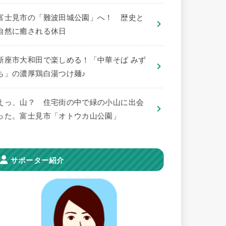
​富士見市の「難波田城公園」へ！ 歴史と
自然に癒される休日
新座市大和田で楽しめる！「中華そば みず
ち」の濃厚鶏白湯つけ麺♪
えっ、山？ 住宅街の中で緑の小山に出会
った。富士見市「オトウカ山公園」
サポーター紹介