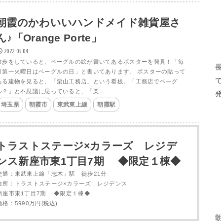
朝霞のかわいいハンドメイド雑貨屋さ
ん♪「Orange Porte」
2022.05.04
散歩をしていると、ベーグルの絵が書いてあるポスターを発見！「毎
月第一火曜日はベーグルの日」と書いてあります。 ポスターの貼って
ある建物を見ると、「栗山工務店」という看板。「工務店でベーグ
ル？」と不思議に思っていると、「栗...
埼玉県
朝霞市
東武東上線
朝霞駅
トラストステージ×カラーズ レジデ
ンス新座市東1丁目7期 ◆限定１棟◆
交通：東武東上線「志木」駅 徒歩21分
住所：トラストステージ×カラーズ レジデンス
新座市東1丁目7期 ◆限定１棟◆
価格：5990万円(税込)