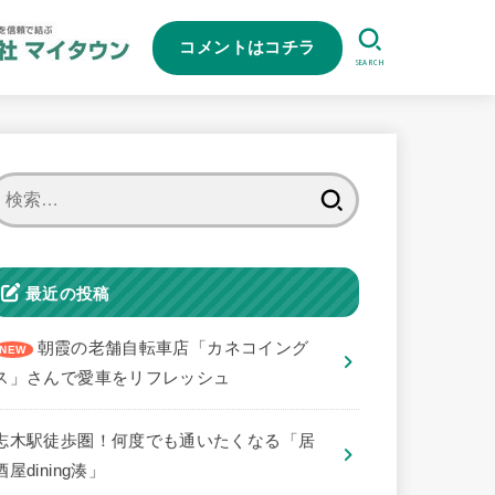
コメントはコチラ
SEARCH
検
索:
最近の投稿
朝霞の老舗自転車店「カネコイング
ス」さんで愛車をリフレッシュ
志木駅徒歩圏！何度でも通いたくなる「居
酒屋dining湊」