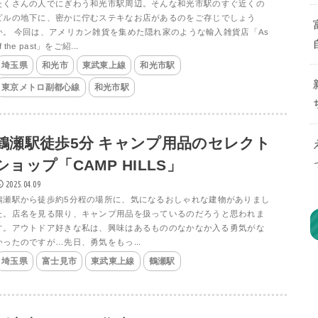
たくさんの人でにぎわう和光市駅周辺。そんな和光市駅のすぐ近くの
ビルの地下に、密かに佇むステキなお店があるのをご存じでしょう
か。 今回は、アメリカン雑貨を集めた隠れ家のような輸入雑貨店「As
f the past」をご紹...
埼玉県
和光市
東武東上線
和光市駅
東京メトロ副都心線
和光市駅
鶴瀬駅徒歩5分 キャンプ用品のセレクト
ショップ「CAMP HILLS」
2025.04.09
鶴瀬駅から徒歩約5分程の場所に、気になるおしゃれな建物がありまし
た。店名を見る限り、キャンプ用品を扱っているのだろうと思われま
す。アウトドア好きな私は、興味はあるもののなかなか入る勇気がな
かったのですが…先日、勇気をもっ...
埼玉県
富士見市
東武東上線
鶴瀬駅