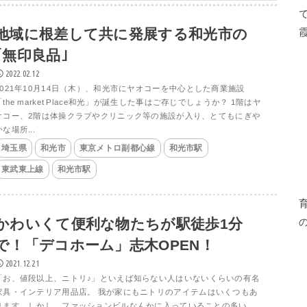
地域に根差して共に発展する和光市の
｢無印良品｣
2022.02.12
2021年10月14日（木）、和光市にヤオコーを中心とした商業施設
「the market Place和光」が誕生した事はご存じでしょうか？ 1階はヤ
オコー、2階は体操クラブやクリニック等の施設が入り、とてもにぎや
かな場所...
埼玉県
和光市
東京メトロ副都心線
和光市駅
東武東上線
和光市駅
かわいくて便利な物たちが駅徒歩1分
で！「デコホーム」志木OPEN！
2021.12.21
「お、値段以上、ニトリ♪」といえば知らない人はいないくらいの有名
家具・インテリア用品店。 我が家にもニトリのアイテムはいくつもあ
ります。しかし、ファッションビルなんかに入っていることの多い