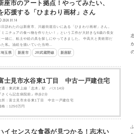
新座市のアート拠点！やってみたい、
を応援する「ひまわり画材」さん
2024.01.14
本日訪れたのは新座市、川越街道沿いにある「ひまわり画材」さん。
「ミニチュアの食べ物を作りたい！」という工作が大好きな6歳の長女
と一緒に、粘土や絵の具を探しにやってきました。 中高大と美術部だ
った私。油絵を描いていた当時...
埼玉県
新座市
JR武蔵野線
新座駅
富士見市水谷東1丁目 中古一戸建住宅
交通：東武東上線「志木」駅 バス14分
『さくら記念病院前』停歩2分
住所：富士見市水谷東1丁目 中古一戸建住宅
価格：1250万円
ハイセンスな食器が見つかる！志木い