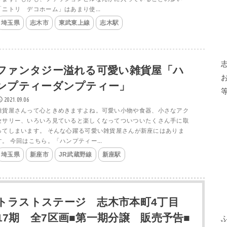
「ニトリ デコホーム」はあまり使...
埼玉県
志木市
東武東上線
志木駅
ファンタジー溢れる可愛い雑貨屋「ハ
ンプティーダンプティー」
2021.09.06
雑貨屋さんって心ときめきますよね。可愛い小物や食器、小さなアク
セサリー、いろいろ見ていると楽しくなってついついたくさん手に取
ってしまいます。 そんな心躍る可愛い雑貨屋さんが新座にはありま
す。 今回はこちら。「ハンプティー...
埼玉県
新座市
JR武蔵野線
新座駅
トラストステージ 志木市本町4丁目
17期 全7区画■第一期分譲 販売予告■