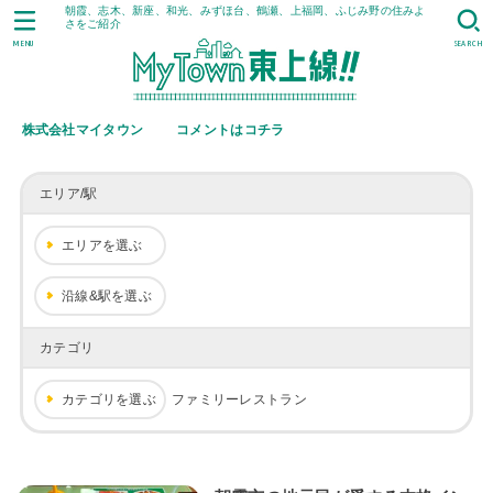
朝霞、志木、新座、和光、みずほ台、鶴瀬、上福岡、ふじみ野の住みよ
さをご紹介
MENU
SEARCH
株式会社マイタウン
コメントはコチラ
エリア/駅
エリアを選ぶ
沿線&駅を選ぶ
カテゴリ
カテゴリを選ぶ
ファミリーレストラン