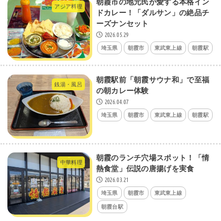
朝霞市の地元民が愛する本格イン
アジア料理
ドカレー！「ダルサン」の絶品チ
ーズナンセット
2026.05.29
埼玉県
朝霞市
東武東上線
朝霞駅
朝霞駅前「朝霞サウナ和」で至福
銭湯・風呂
の朝カレー体験
2026.04.07
埼玉県
朝霞市
東武東上線
朝霞駅
朝霞のランチ穴場スポット！「情
中華料理
熱食堂」伝説の唐揚げを実食
2026.03.21
埼玉県
朝霞市
東武東上線
朝霞台駅