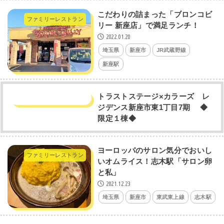
こだわりの詰まった「ブロンコビ
ファミリーレストラン
リー 新座店」で満足ランチ！
2022.01.20
埼玉県
新座市
JR武蔵野線
新座駅
トラストステージ×カラーズ レ
ジデンス新座市東1丁目7期 ◆
限定１棟◆
ヨーロッパのサロン気分でおいし
ファミリーレストラン
いオムライス！志木駅「サロン卵
と私」
2021.12.23
埼玉県
新座市
東武東上線
志木駅