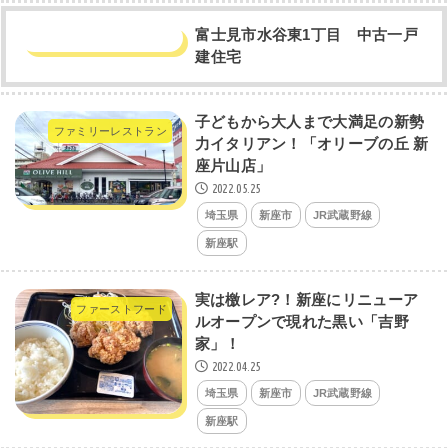
富士見市水谷東1丁目 中古一戸
建住宅
子どもから大人まで大満足の新勢
ファミリーレストラン
力イタリアン！「オリーブの丘 新
座片山店」
2022.05.25
埼玉県
新座市
JR武蔵野線
新座駅
実は檄レア?！新座にリニューア
ファーストフード
ルオープンで現れた黒い「吉野
家」！
2022.04.25
埼玉県
新座市
JR武蔵野線
新座駅