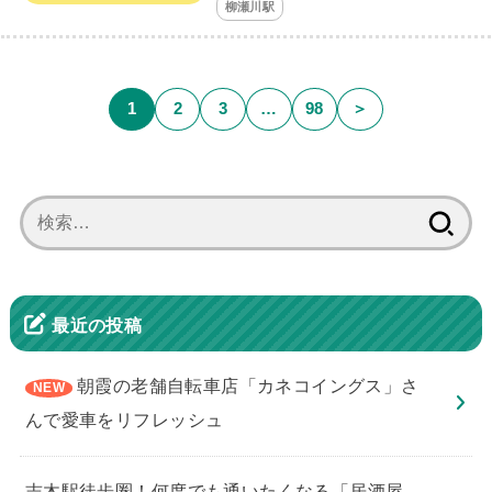
柳瀬川駅
1
2
3
…
98
＞
検
索:
最近の投稿
朝霞の老舗自転車店「カネコイングス」さ
んで愛車をリフレッシュ
志木駅徒歩圏！何度でも通いたくなる「居酒屋