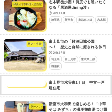
志木駅徒歩圏！何度でも通いたく
和食･日本料理･居酒屋
なる「居酒屋dining湊」
2026.08.04
埼玉県
新座市
東武東上線
志木駅
​富士見市の「難波田城公園」
歴史・史跡
へ！ 歴史と自然に癒される休日
2026.07.26
埼玉県
富士見市
東武東上線
鶴瀬駅
富士見市水谷東1丁目 中古一戸
建住宅
新座市大和田で楽しめる！「中華
ラーメン
そば みずち」の濃厚鶏白湯つけ麺