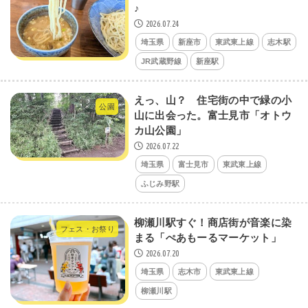
♪
2026.07.24
埼玉県
新座市
東武東上線
志木駅
JR武蔵野線
新座駅
えっ、山？ 住宅街の中で緑の小
公園
山に出会った。富士見市「オトウ
カ山公園」
2026.07.22
埼玉県
富士見市
東武東上線
ふじみ野駅
柳瀬川駅すぐ！商店街が音楽に染
フェス・お祭り
まる「ぺあもーるマーケット」
2026.07.20
埼玉県
志木市
東武東上線
柳瀬川駅