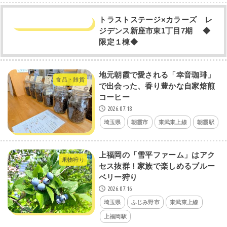
トラストステージ×カラーズ レ
ジデンス新座市東1丁目7期 ◆
限定１棟◆
地元朝霞で愛される「幸音珈琲」
食品・雑貨
で出会った、香り豊かな自家焙煎
コーヒー
2026.07.18
埼玉県
朝霞市
東武東上線
朝霞駅
上福岡の「雪平ファーム」はアク
果物狩り
セス抜群！家族で楽しめるブルー
ベリー狩り
2026.07.16
埼玉県
ふじみ野市
東武東上線
上福岡駅