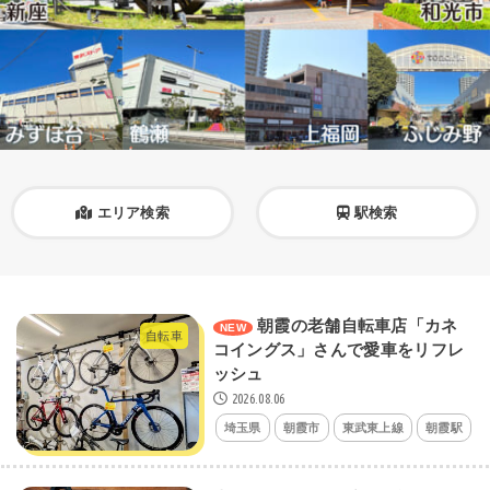
エリア検索
駅検索
朝霞の老舗自転車店「カネ
自転車
コイングス」さんで愛車をリフレ
ッシュ
2026.08.06
埼玉県
朝霞市
東武東上線
朝霞駅