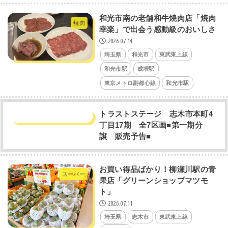
和光市南の老舗和牛焼肉店「焼肉
焼肉
幸楽」で出会う感動級のおいしさ
2026.07.14
埼玉県
和光市
東武東上線
和光市駅
成増駅
東京メトロ副都心線
和光市駅
トラストステージ 志木市本町4
丁目17期 全7区画■第一期分
譲 販売予告■
お買い得品ばかり！柳瀬川駅の青
スーパー
果店「グリーンショップマツモ
ト」
2026.07.11
埼玉県
志木市
東武東上線