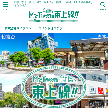
朝霞、志木、新座、和光、みずほ台、鶴瀬、上福岡、ふじみ野の住みよ
さをご紹介
MENU
SEARCH
株式会社マイタウン
コメントはコチラ