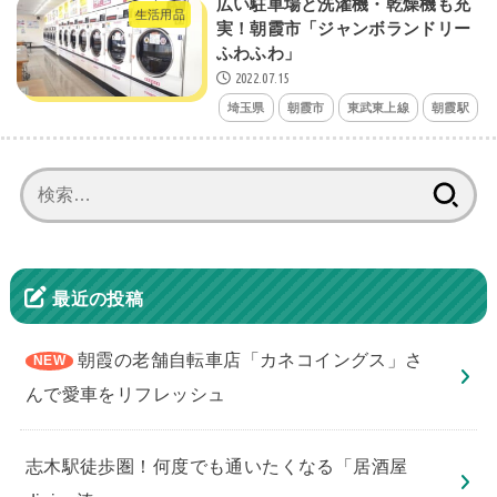
広い駐車場と洗濯機・乾燥機も充
生活用品
実！朝霞市「ジャンボランドリー
ふわふわ」
2022.07.15
埼玉県
朝霞市
東武東上線
朝霞駅
検
索:
最近の投稿
朝霞の老舗自転車店「カネコイングス」さ
んで愛車をリフレッシュ
志木駅徒歩圏！何度でも通いたくなる「居酒屋