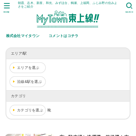
朝霞、志木、新座、和光、みずほ台、鶴瀬、上福岡、ふじみ野の住みよ
さをご紹介
MENU
SEARCH
株式会社マイタウン
コメントはコチラ
エリア/駅
エリアを選ぶ
沿線&駅を選ぶ
カテゴリ
カテゴリを選ぶ
靴