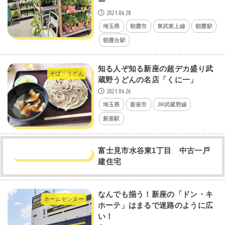
ー
2021.06.28
埼玉県
朝霞市
東武東上線
朝霞駅
朝霞台駅
知る人ぞ知る新座の超デカ盛り武
そば・うどん
蔵野うどんの名店「くに一」
2021.06.26
埼玉県
新座市
JR武蔵野線
新座駅
富士見市水谷東1丁目 中古一戸
建住宅
なんでも揃う！新座の「ドン・キ
ホームセンター
ホーテ」はまるで迷路のように広
い！