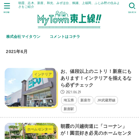
朝霞、志木、新座、和光、みずほ台、鶴瀬、上福岡、ふじみ野の住みよ
さをご紹介
MENU
SEARCH
株式会社マイタウン
コメントはコチラ
2021年6月
お、値段以上のニトリ！新座にも
インテリア
あります！インテリアを揃えるな
ら必ずチェック
2021.06.29
埼玉県
新座市
JR武蔵野線
新座駅
朝霞の川越街道に「コーナン」
ホームセンター
が！園芸好き必見のホームセンタ