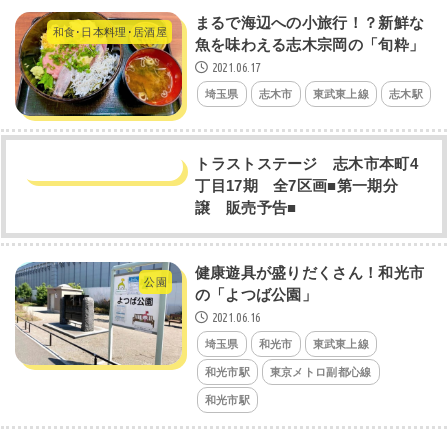
まるで海辺への小旅行！？新鮮な
和食･日本料理･居酒屋
魚を味わえる志木宗岡の「旬粋」
2021.06.17
埼玉県
志木市
東武東上線
志木駅
トラストステージ 志木市本町4
丁目17期 全7区画■第一期分
譲 販売予告■
健康遊具が盛りだくさん！和光市
公園
の「よつば公園」
2021.06.16
埼玉県
和光市
東武東上線
和光市駅
東京メトロ副都心線
和光市駅