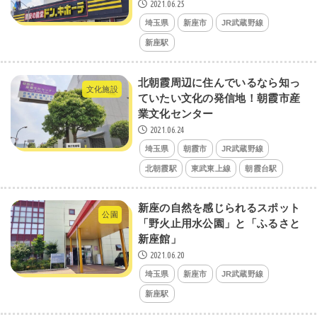
2021.06.25
埼玉県
新座市
JR武蔵野線
新座駅
北朝霞周辺に住んでいるなら知っ
文化施設
ていたい文化の発信地！朝霞市産
業文化センター
2021.06.24
埼玉県
朝霞市
JR武蔵野線
北朝霞駅
東武東上線
朝霞台駅
新座の自然を感じられるスポット
公園
「野火止用水公園」と「ふるさと
新座館」
2021.06.20
埼玉県
新座市
JR武蔵野線
新座駅