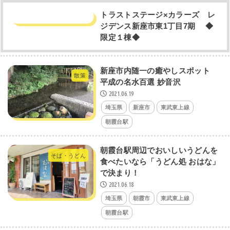
トラストステージ×カラーズ レ
ジデンス新座市東1丁目7期 ◆
限定１棟◆
新座市内随一の癒やしスポット
散策
平成の名水百選 妙音沢
2021.06.19
埼玉県
新座市
東武東上線
朝霞台駅
朝霞台駅周辺でおいしいうどんを
そば・うどん
食べたいなら「うどん処 おはな」
で決まり！
2021.06.18
埼玉県
朝霞市
東武東上線
朝霞台駅