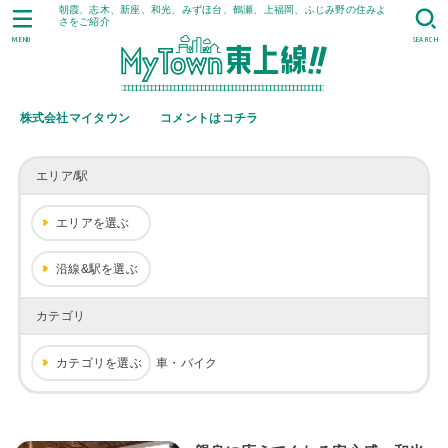
朝霞、志木、新座、和光、みずほ台、鶴瀬、上福岡、ふじみ野の住みよ
さをご紹介
MENU
SEARCH
株式会社マイタウン
コメントはコチラ
エリア/駅
エリアを選ぶ
沿線&駅を選ぶ
カテゴリ
カテゴリを選ぶ
車・バイク