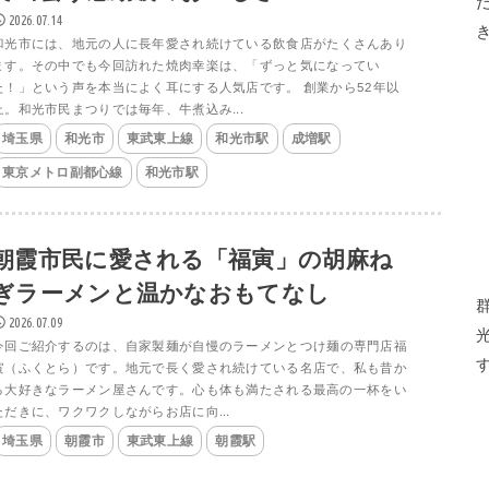
2026.07.14
和光市には、地元の人に長年愛され続けている飲食店がたくさんあり
ます。その中でも今回訪れた焼肉幸楽は、「ずっと気になってい
た！」という声を本当によく耳にする人気店です。 創業から52年以
上。和光市民まつりでは毎年、牛煮込み...
埼玉県
和光市
東武東上線
和光市駅
成増駅
東京メトロ副都心線
和光市駅
朝霞市民に愛される「福寅」の胡麻ね
ぎラーメンと温かなおもてなし
2026.07.09
今回ご紹介するのは、自家製麺が自慢のラーメンとつけ麺の専門店福
寅（ふくとら）です。地元で長く愛され続けている名店で、私も昔か
ら大好きなラーメン屋さんです。心も体も満たされる最高の一杯をい
ただきに、ワクワクしながらお店に向...
埼玉県
朝霞市
東武東上線
朝霞駅