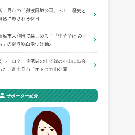
​富士見市の「難波田城公園」へ！ 歴史と
自然に癒される休日
新座市大和田で楽しめる！「中華そば みず
ち」の濃厚鶏白湯つけ麺♪
えっ、山？ 住宅街の中で緑の小山に出会
った。富士見市「オトウカ山公園」
サポーター紹介