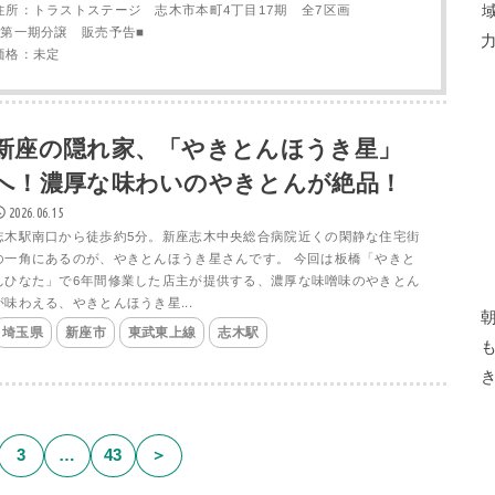
住所：トラストステージ 志木市本町4丁目17期 全7区画
■第一期分譲 販売予告■
価格：未定
新座の隠れ家、「やきとんほうき星」
へ！濃厚な味わいのやきとんが絶品！
2026.06.15
志木駅南口から徒歩約5分。新座志木中央総合病院近くの閑静な住宅街
の一角にあるのが、やきとんほうき星さんです。 今回は板橋「やきと
んひなた」で6年間修業した店主が提供する、濃厚な味噌味のやきとん
が味わえる、やきとんほうき星...
埼玉県
新座市
東武東上線
志木駅
3
…
43
＞