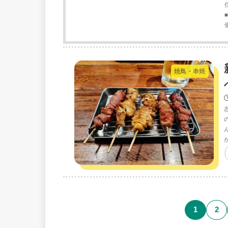
焼鳥・串焼
1
2