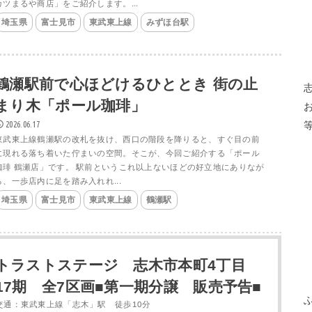
カツまるや商店」をご紹介します。...
埼玉県
富士見市
東武東上線
みずほ台駅
​鶴瀬駅前で心ほどけるひととき 街の止
まり木「ポール珈琲」
2026.06.17
東武東上線鶴瀬駅の改札を抜け、西口の階段を降りると、すぐ目の前
に現れる落ち着いた佇まいの空間。そこが、今回ご紹介する「ポール
珈琲 鶴瀬店」です。 ​駅前というこれ以上ないほどの好立地にありなが
ら、一歩店内に足を踏み入れれ...
埼玉県
富士見市
東武東上線
鶴瀬駅
トラストステージ 志木市本町4丁目
17期 全7区画■第一期分譲 販売予告■
交通：東武東上線「志木」駅 徒歩10分