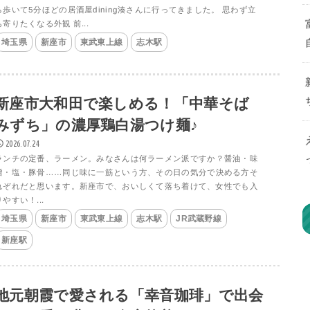
ら歩いて5分ほどの居酒屋dining湊さんに行ってきました。 思わず立
ち寄りたくなる外観 前...
埼玉県
新座市
東武東上線
志木駅
新座市大和田で楽しめる！「中華そば
みずち」の濃厚鶏白湯つけ麺♪
2026.07.24
ランチの定番、ラーメン。みなさんは何ラーメン派ですか？醤油・味
噌・塩・豚骨……同じ味に一筋という方、その日の気分で決める方そ
れぞれだと思います。新座市で、おいしくて落ち着けて、女性でも入
りやすい！...
埼玉県
新座市
東武東上線
志木駅
JR武蔵野線
新座駅
地元朝霞で愛される「幸音珈琲」で出会