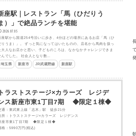
新座駅｜レストラン「馬（ひだりう
ま）」で絶品ランチを堪能
2026.07.05
新座駅から国道254号沿いに歩き、4分ほどの場所にあるお店「馬（ひ
だりうま）」。 ずっと気になってはいたものの、店名から馬肉を扱っ
た大人なお店かと思い、子どものころは、なかなかチャレンジできま
せんでした。 社会人となり数...
埼玉県
新座市
JR武蔵野線
新座駅
トラストステージ×カラーズ レジデ
ンス新座市東1丁目7期 ◆限定１棟◆
交通：東武東上線「志木」駅 徒歩21分
住所：トラストステージ×カラーズ レジデンス
新座市東1丁目7期 ◆限定１棟◆
価格：5990万円(税込)