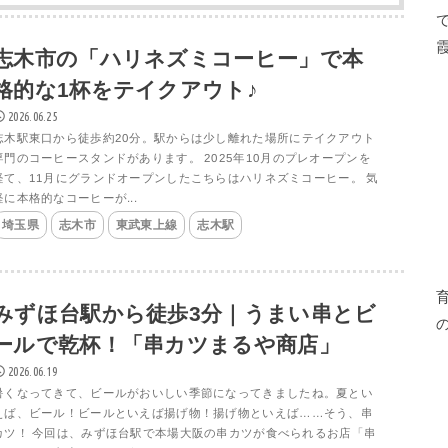
志木市の「ハリネズミコーヒー」で本
格的な1杯をテイクアウト♪
2026.06.25
志木駅東口から徒歩約20分。駅からは少し離れた場所にテイクアウト
専門のコーヒースタンドがあります。 2025年10月のプレオープンを
経て、11月にグランドオープンしたこちらはハリネズミコーヒー。 気
軽に本格的なコーヒーが...
埼玉県
志木市
東武東上線
志木駅
みずほ台駅から徒歩3分｜うまい串とビ
ールで乾杯！「串カツまるや商店」
2026.06.19
暑くなってきて、ビールがおいしい季節になってきましたね。夏とい
えば、ビール！ビールといえば揚げ物！揚げ物といえば……そう、串
カツ！ 今回は、みずほ台駅で本場大阪の串カツが食べられるお店「串