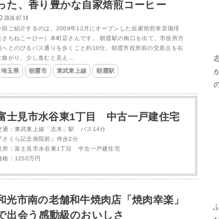
った、香り豊かな自家焙煎コーヒー
2026.07.18
​今回ご紹介するのは、2009年12月にオープンした自家焙煎幸音珈琲
（さちねこーひー）本町店さんです。 朝霞駅の南口を出て、市役所方
面へとのびるバス通りを歩くこと約10分。朝霞市役所前の交差点を右
に曲がり、少し進むと見え...
埼玉県
朝霞市
東武東上線
朝霞駅
富士見市水谷東1丁目 中古一戸建住宅
交通：東武東上線「志木」駅 バス14分
『さくら記念病院前』停歩2分
住所：富士見市水谷東1丁目 中古一戸建住宅
価格：1250万円
和光市南の老舗和牛焼肉店「焼肉幸楽」
で出会う感動級のおいしさ