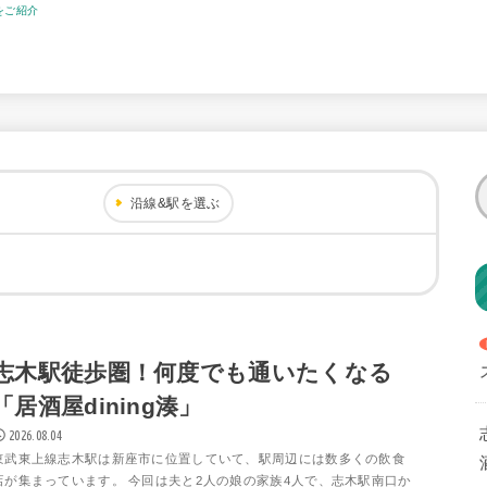
をご紹介
沿線&駅を選ぶ
志木駅徒歩圏！何度でも通いたくなる
「居酒屋dining湊」
2026.08.04
東武東上線志木駅は新座市に位置していて、駅周辺には数多くの飲食
店が集まっています。 今回は夫と2人の娘の家族4人で、志木駅南口か