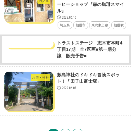
カフェ
ーヒーショップ『森の珈琲スマイ
ル』
2022.06.10
埼玉県
朝霞市
東武東上線
朝霞駅
トラストステージ 志木市本町4
丁目17期 全7区画■第一期分
譲 販売予告■
敷島神社のドキドキ冒険スポッ
お寺・神社
ト！「田子山富士塚」
2022.06.07