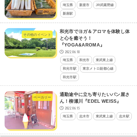
埼玉県
新座市
JR武蔵野線
新座駅
和光市でヨガ＆アロマを体験し体
その他のイベント
と心を癒そう！
『YOGA&AROMA』
2022.06.18
埼玉県
和光市
東武東上線
和光市駅
東京メトロ副都心線
和光市駅
通勤途中に立ち寄りたいパン屋さ
ベーカリー
ん！柳瀬川『EDEL WEISS』
2022.06.15
埼玉県
志木市
東武東上線
志木駅