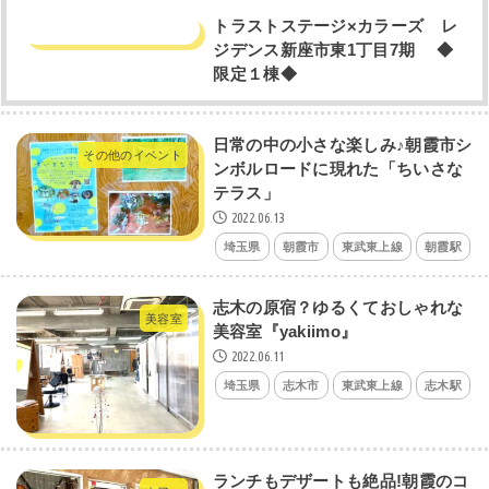
トラストステージ×カラーズ レ
ジデンス新座市東1丁目7期 ◆
限定１棟◆
日常の中の小さな楽しみ♪朝霞市シ
その他のイベント
ンボルロードに現れた「ちいさな
テラス」
2022.06.13
埼玉県
朝霞市
東武東上線
朝霞駅
志木の原宿？ゆるくておしゃれな
美容室
美容室『yakiimo』
2022.06.11
埼玉県
志木市
東武東上線
志木駅
ランチもデザートも絶品!朝霞のコ