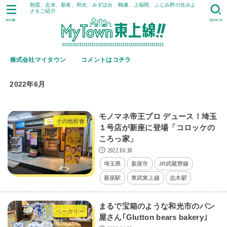
朝霞、志木、新座、和光、みずほ台、鶴瀬、上福岡、ふじみ野の住みよ
さをご紹介
MENU
SEARCH
株式会社マイタウン
コメントはコチラ
2022年6月
モノマネ帝王プロ デュース！埼玉
その他和食
１号店が新座に登場「コロッケの
ころっ家」
2022.06.30
埼玉県
新座市
JR武蔵野線
新座駅
東武東上線
志木駅
まるで宝箱のような和光市のパン
ベーカリー
屋さん｢Glutton bears bakery｣