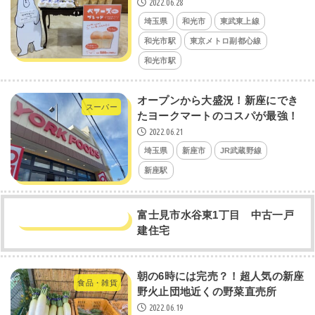
2022.06.28
埼玉県
和光市
東武東上線
和光市駅
東京メトロ副都心線
和光市駅
オープンから大盛況！新座にでき
スーパー
たヨークマートのコスパが最強！
2022.06.21
埼玉県
新座市
JR武蔵野線
新座駅
富士見市水谷東1丁目 中古一戸
建住宅
朝の6時には完売？！超人気の新座
食品・雑貨
野火止団地近くの野菜直売所
2022.06.19