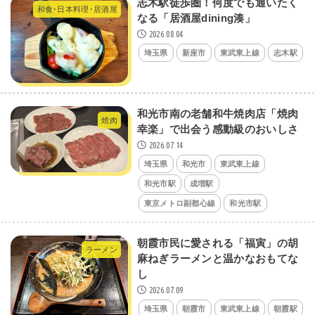
志木駅徒歩圏！何度でも通いたく
和食･日本料理･居酒屋
なる「居酒屋dining湊」
2026.08.04
埼玉県
新座市
東武東上線
志木駅
和光市南の老舗和牛焼肉店「焼肉
焼肉
幸楽」で出会う感動級のおいしさ
2026.07.14
埼玉県
和光市
東武東上線
和光市駅
成増駅
東京メトロ副都心線
和光市駅
朝霞市民に愛される「福寅」の胡
ラーメン
麻ねぎラーメンと温かなおもてな
し
2026.07.09
埼玉県
朝霞市
東武東上線
朝霞駅