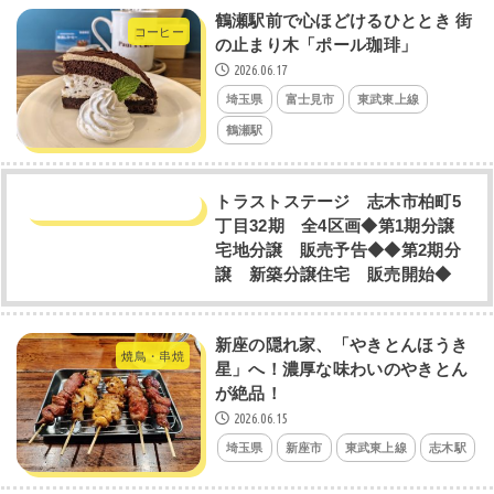
​鶴瀬駅前で心ほどけるひととき 街
コーヒー
の止まり木「ポール珈琲」
2026.06.17
埼玉県
富士見市
東武東上線
鶴瀬駅
トラストステージ 志木市柏町5
丁目32期 全4区画◆第1期分譲
宅地分譲 販売予告◆◆第2期分
譲 新築分譲住宅 販売開始◆
新座の隠れ家、「やきとんほうき
焼鳥・串焼
星」へ！濃厚な味わいのやきとん
が絶品！
2026.06.15
埼玉県
新座市
東武東上線
志木駅