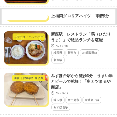
上福岡グロリアハイツ 1階部分
新座駅｜レストラン「馬（ひだり
ステーキ・ハンバーグ
うま）」で絶品ランチを堪能
2026.07.05
埼玉県
新座市
JR武蔵野線
新座駅
みずほ台駅から徒歩3分｜うまい串
和食･日本料理･居酒屋
とビールで乾杯！「串カツまるや
商店」
2026.06.19
埼玉県
富士見市
東武東上線
みずほ台駅