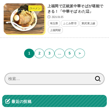
上福岡で正統派中華そばが堪能で
ラーメン
きる！「中華そば わた辺」
2026.06.05
埼玉県
ふじみ野市
東武東上線
上福岡駅
1
2
3
…
5
＞
検
索:
最近の投稿