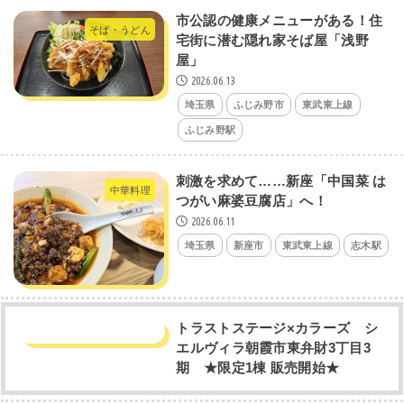
市公認の健康メニューがある！住
そば・うどん
宅街に潜む隠れ家そば屋「浅野
屋」
2026.06.13
埼玉県
ふじみ野市
東武東上線
ふじみ野駅
刺激を求めて……新座「中国菜 は
中華料理
つがい麻婆豆腐店」へ！
2026.06.11
埼玉県
新座市
東武東上線
志木駅
トラストステージ×カラーズ シ
エルヴィラ朝霞市東弁財3丁目3
期 ★限定1棟 販売開始★