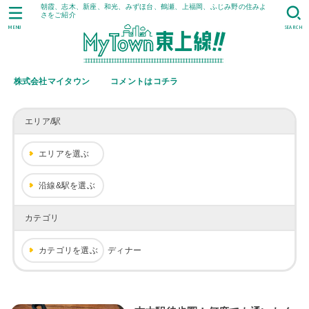
朝霞、志木、新座、和光、みずほ台、鶴瀬、上福岡、ふじみ野の住みよ
さをご紹介
MENU
SEARCH
株式会社マイタウン
コメントはコチラ
エリア/駅
エリアを選ぶ
沿線&駅を選ぶ
カテゴリ
カテゴリを選ぶ
ディナー