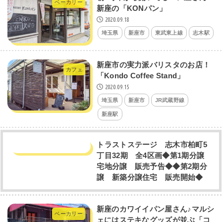
ベーカリー
新座の「KONパン」
2020.09.18
埼玉県
新座市
東武東上線
志木駅
新座市の実力派バリスタのお店！
カフェ
「Kondo Coffee Stand」
2020.09.15
埼玉県
新座市
JR武蔵野線
新座駅
トラストステージ 志木市柏町5
丁目32期 全4区画◆第1期分譲
宅地分譲 販売予告◆◆第2期分
譲 新築分譲住宅 販売開始◆
新座のカワイイパン屋さん♪マルシ
ベーカリー
ェにはステキなグッズが並ぶ「コ