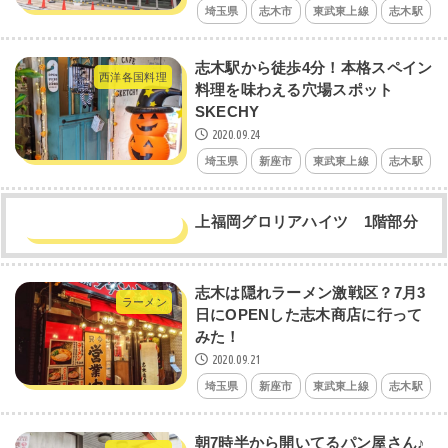
埼玉県
志木市
東武東上線
志木駅
志木駅から徒歩4分！本格スペイン
西洋各国料理
料理を味わえる穴場スポット
SKECHY
2020.09.24
埼玉県
新座市
東武東上線
志木駅
上福岡グロリアハイツ 1階部分
志木は隠れラーメン激戦区？7月3
ラーメン
日にOPENした志木商店に行って
みた！
2020.09.21
埼玉県
新座市
東武東上線
志木駅
朝7時半から開いてるパン屋さん♪