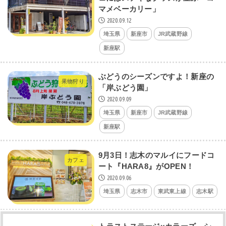
マメベーカリー」
2020.09.12
埼玉県
新座市
JR武蔵野線
新座駅
ぶどうのシーズンですよ！新座の
果物狩り
「岸ぶどう園」
2020.09.09
埼玉県
新座市
JR武蔵野線
新座駅
9月3日！志木のマルイにフードコ
カフェ
ート『HARA8』がOPEN！
2020.09.06
埼玉県
志木市
東武東上線
志木駅