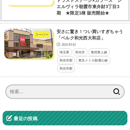
トラストステージ×カラーズ シ
エルヴィラ朝霞市東弁財3丁目3
期 ★限定1棟 販売開始★
安さに驚き！つい買いすぎちゃう
スーパー
「ベルク和光西大和店」
2020.09.03
埼玉県
和光市
東武東上線
和光市駅
東京メトロ副都心線
和光市駅
検
索:
最近の投稿