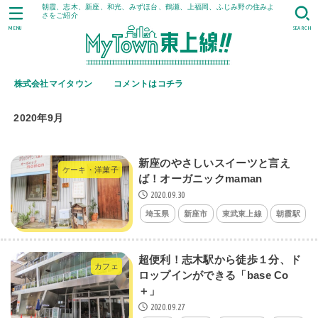
朝霞、志木、新座、和光、みずほ台、鶴瀬、上福岡、ふじみ野の住みよ
さをご紹介
MENU
SEARCH
株式会社マイタウン
コメントはコチラ
2020年9月
新座のやさしいスイーツと言え
ケーキ・洋菓子
ば！オーガニックmaman
2020.09.30
埼玉県
新座市
東武東上線
朝霞駅
超便利！志木駅から徒歩１分、ド
カフェ
ロップインができる「base Co
＋」
2020.09.27