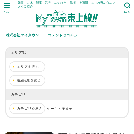
朝霞、志木、新座、和光、みずほ台、鶴瀬、上福岡、ふじみ野の住みよ
さをご紹介
MENU
SEARCH
株式会社マイタウン
コメントはコチラ
エリア/駅
エリアを選ぶ
沿線&駅を選ぶ
カテゴリ
カテゴリを選ぶ
ケーキ・洋菓子