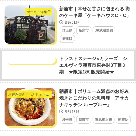
新座市｜幸せな甘さに包まれる 街
ケーキ・洋菓子
のケーキ屋「ケーキハウスC・C」
2026.01.07
埼玉県
新座市
JR武蔵野線
新座駅
トラストステージ×カラーズ シ
エルヴィラ朝霞市東弁財3丁目3
期 ★限定1棟 販売開始★
朝霞市｜ボリューム満点のお好み
お好み焼き・もんじゃ・たこ焼き・やきそば
焼きとこだわりの魚料理「アサカ
ナキッチン ルーブルー」
2025.12.08
埼玉県
朝霞市
東武東上線
朝霞駅