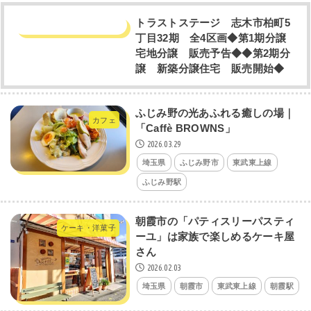
トラストステージ 志木市柏町5
丁目32期 全4区画◆第1期分譲
宅地分譲 販売予告◆◆第2期分
譲 新築分譲住宅 販売開始◆
ふじみ野の光あふれる癒しの場｜
カフェ
「Caffè BROWNS」
2026.03.29
埼玉県
ふじみ野市
東武東上線
ふじみ野駅
朝霞市の「パティスリーパスティ
ケーキ・洋菓子
ーユ」は家族で楽しめるケーキ屋
さん
2026.02.03
埼玉県
朝霞市
東武東上線
朝霞駅