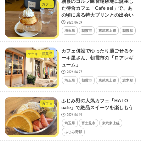
朝霞のゴルフ練習場跡地に誕生し
カフェ
た待合カフェ「Cafe sel」で、あ
の頃に戻る特大プリンとの出会い
2026.06.09
埼玉県
朝霞市
東武東上線
朝霞駅
カフェ併設でゆったり過ごせるケ
ケーキ・洋菓子
ーキ屋さん、朝霞市の「ロアレギ
ューム」
2026.04.27
埼玉県
朝霞市
東武東上線
志木駅
ふじみ野の人気カフェ「HALO
カフェ
cafe」で絶品スイーツを楽しもう
2026.04.19
埼玉県
富士見市
東武東上線
ふじみ野駅