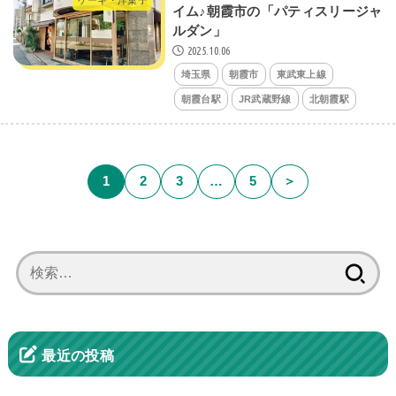
ケーキ・洋菓子
イム♪朝霞市の「パティスリージャ
ルダン」
2025.10.06
埼玉県
朝霞市
東武東上線
朝霞台駅
JR武蔵野線
北朝霞駅
1
2
3
…
5
＞
検
索:
最近の投稿