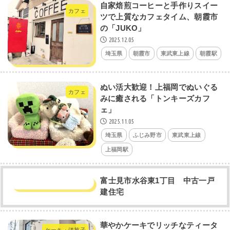
自家焙煎コーヒーと手作りスイー
カフェ
ツで上質なカフェタイム、朝霞市
の「JUKO」
2025.12.05
埼玉県
朝霞市
東武東上線
朝霞駅
ぬい活大歓迎！上福岡でぬいぐる
カフェ
みに癒される「トンキーズカフ
ェ」
2025.11.05
埼玉県
ふじみ野市
東武東上線
上福岡駅
富士見市水谷東1丁目 中古一戸
建住宅
華やかケーキでリッチなティータ