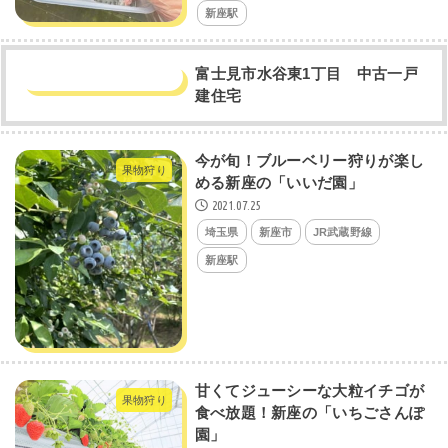
新座駅
富士見市水谷東1丁目 中古一戸
建住宅
今が旬！ブルーベリー狩りが楽し
果物狩り
める新座の「いいだ園」
2021.07.25
埼玉県
新座市
JR武蔵野線
新座駅
甘くてジューシーな大粒イチゴが
果物狩り
食べ放題！新座の「いちごさんぽ
園」