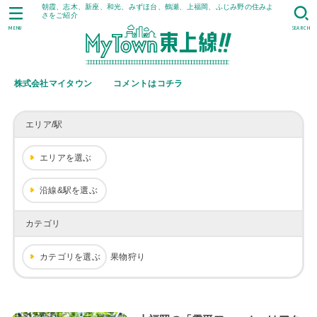
朝霞、志木、新座、和光、みずほ台、鶴瀬、上福岡、ふじみ野の住みよ
さをご紹介
MENU
SEARCH
株式会社マイタウン
コメントはコチラ
エリア/駅
エリアを選ぶ
沿線&駅を選ぶ
カテゴリ
カテゴリを選ぶ
果物狩り