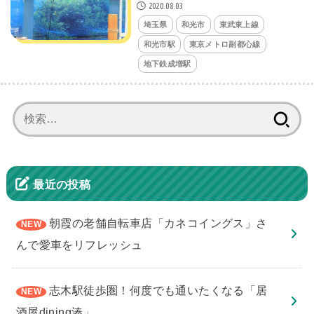
2020.08.03
埼玉県
和光市
東武東上線
和光市駅
東京メトロ副都心線
地下鉄成増駅
検
索:
最近の投稿
朝霞の老舗自転車店「カネコイングス」さ
んで愛車をリフレッシュ
志木駅徒歩圏！何度でも通いたくなる「居
酒屋dining湊」