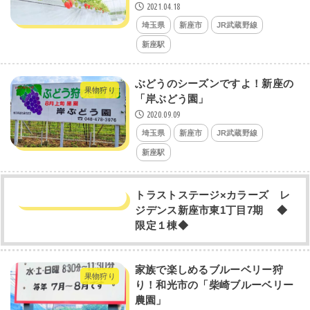
2021.04.18
埼玉県
新座市
JR武蔵野線
新座駅
ぶどうのシーズンですよ！新座の
果物狩り
「岸ぶどう園」
2020.09.09
埼玉県
新座市
JR武蔵野線
新座駅
トラストステージ×カラーズ レ
ジデンス新座市東1丁目7期 ◆
限定１棟◆
家族で楽しめるブルーベリー狩
果物狩り
り！和光市の「柴崎ブルーベリー
農園」