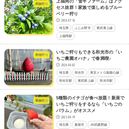
上福岡の「雪平ファーム」はアク
果物狩り
セス抜群！家族で楽しめるブルー
ベリー狩り
2026.07.16
埼玉県
ふじみ野市
東武東上線
上福岡駅
いちご狩りもできる和光市の「い
果物狩り
ちご農園オハナ」で春満喫♪
2026.04.02
埼玉県
和光市
東京メトロ副都心線
和光市駅
東武東上線
和光市駅
5種類のイチゴが食べ放題！新座で
果物狩り
いちご狩りをするなら「いちごの
パラム」がオススメ
2023.04.19
埼玉県
新座市
JR武蔵野線