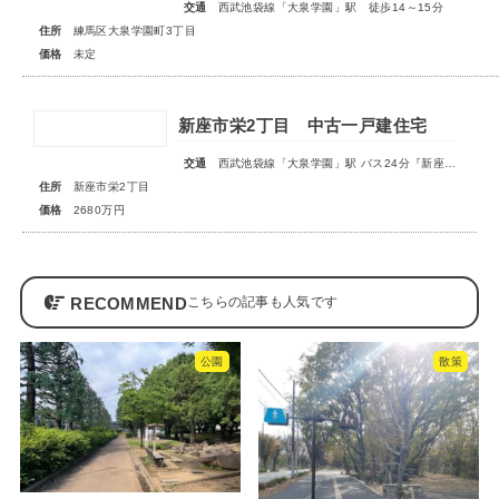
交通
西武池袋線「大泉学園」駅 徒歩14～15分
住所
練馬区大泉学園町3丁目
価格
未定
新座市栄2丁目 中古一戸建住宅
交通
西武池袋線「大泉学園」駅 バス24分『新座栄』停歩3分
住所
新座市栄2丁目
価格
2680万円
RECOMMEND
公園
散策