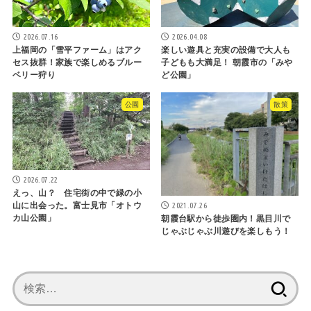
2026.07.16
2026.04.08
上福岡の「雪平ファーム」はアク
楽しい遊具と充実の設備で大人も
セス抜群！家族で楽しめるブルー
子どもも大満足！ 朝霞市の「みや
ベリー狩り
ど公園」
公園
散策
2026.07.22
えっ、山？ 住宅街の中で緑の小
2021.07.26
山に出会った。富士見市「オトウ
カ山公園」
朝霞台駅から徒歩圏内！黒目川で
じゃぶじゃぶ川遊びを楽しもう！
検
索: