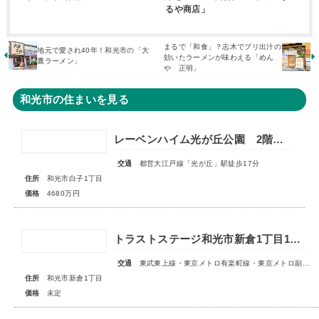
るや商店」
まるで「和食」？志木でブリ出汁の
地元で愛され40年！和光市の「大
効いたラーメンが味わえる「めん
鷹ラーメン」
や 正明」
和光市の住まいを見る
レーベンハイム光が丘公園 2階部分
交通
都営大江戸線「光が丘」駅徒歩17分
住所
和光市白子1丁目
価格
4680万円
トラストステージ和光市新倉1丁目18期 全6区画■第1期分譲 販売予告■
交通
東武東上線・東京メトロ有楽町線・東京メトロ副都心線「和光市」駅 徒歩14～15分
住所
和光市新倉1丁目
価格
未定