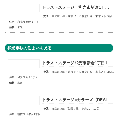
トラストステージ 和光市新倉1丁目17期 全5区画■第1期分譲 販売予告■
交通
東武東上線・東京メトロ有楽町線・東京メトロ副都心線「和光市」駅 徒歩14～15分
住所
和光市新倉１丁目
価格
未定
和光市駅の住まいを見る
トラストステージ和光市新倉1丁目16期 全11区画◇販売予告◇
交通
東武東上線・東京メトロ有楽町線・東京メトロ副都心線「和光市」駅 徒歩14～15分
住所
和光市新倉1丁目
価格
未定
トラストステージ×カラーズ【RESIDENCE】朝霞市根岸台7丁目41期 全13区画第一期分譲 宅地分譲第二期分譲 新築分譲住宅 ◇販売予告◇
交通
東武東上線「朝霞」駅 徒歩12～13分
住所
朝霞市根岸台7丁目