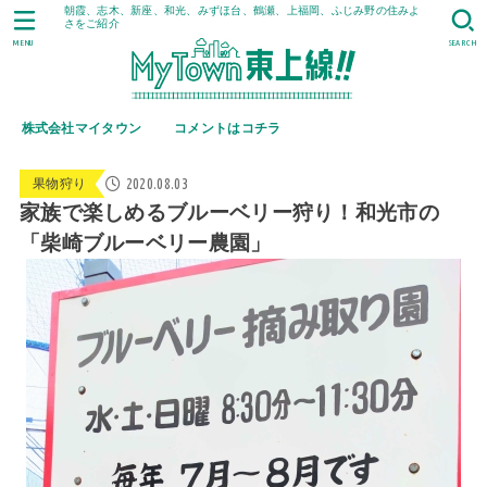
朝霞、志木、新座、和光、みずほ台、鶴瀬、上福岡、ふじみ野の住みよ
さをご紹介
MENU
SEARCH
株式会社マイタウン
コメントはコチラ
2020.08.03
果物狩り
家族で楽しめるブルーベリー狩り！和光市の
「柴崎ブルーベリー農園」