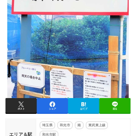
ポスト
シェア
はてブ
送る
埼玉県
和光市
南
東武東上線
エリア＆駅
和光市駅