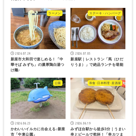
ラーメン
ステーキ・ハンバーグ
2026.07.24
2026.07.05
新座市大和田で楽しめる！「中
新座駅｜レストラン「馬（ひだ
華そば みずち」の濃厚鶏白湯つ
りうま）」で絶品ランチを堪能
け麺♪
公園
和食･日本料理･居酒屋
2026.06.23
2026.06.19
かわいいイルカに出会える♪新座
みずほ台駅から徒歩3分｜うまい
市「中東公園」
串とビールで乾杯！「串カツま