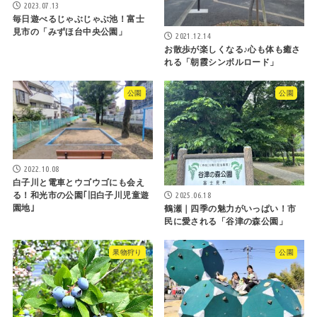
2023.07.13
毎日遊べるじゃぶじゃぶ池！富士
見市の「みずほ台中央公園」
2021.12.14
お散歩が楽しくなる♪心も体も癒さ
れる「朝霞シンボルロード」
公園
公園
2022.10.08
白子川と電車とウゴウゴにも会え
2025.06.18
る！和光市の公園｢旧白子川児童遊
園地｣
鶴瀬｜四季の魅力がいっぱい！市
民に愛される「谷津の森公園」
果物狩り
公園