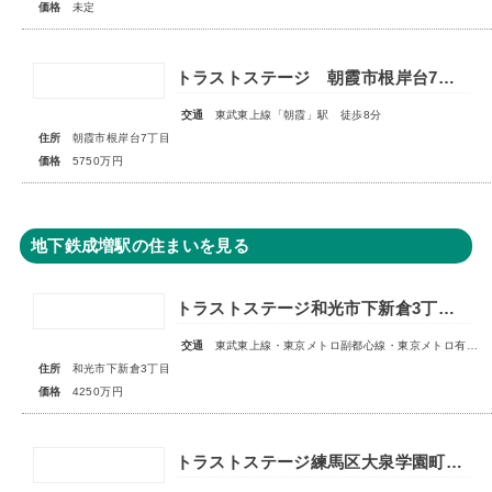
価格
未定
トラストステージ 朝霞市根岸台7丁目44期 限定1区画
交通
東武東上線「朝霞」駅 徒歩8分
住所
朝霞市根岸台7丁目
価格
5750万円
地下鉄成増駅の住まいを見る
トラストステージ和光市下新倉3丁目16期◇限定1区画◇
交通
東武東上線・東京メトロ副都心線・東京メトロ有楽町線「和光市」駅 徒歩19分
住所
和光市下新倉3丁目
価格
4250万円
トラストステージ練馬区大泉学園町3丁目2期 全18区画 ◇販売予告◇