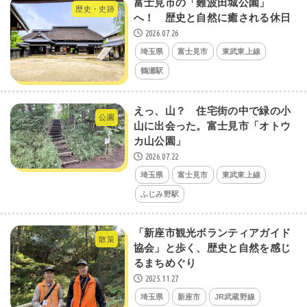
​富士見市の「難波田城公園」
歴史・史跡
へ！ 歴史と自然に癒される休日
2026.07.26
埼玉県
富士見市
東武東上線
鶴瀬駅
えっ、山？ 住宅街の中で緑の小
公園
山に出会った。富士見市「オトウ
カ山公園」
2026.07.22
埼玉県
富士見市
東武東上線
ふじみ野駅
「新座市観光ボランティアガイド
散策
協会」と歩く、歴史と自然を感じ
るまちめぐり
2025.11.27
埼玉県
新座市
JR武蔵野線