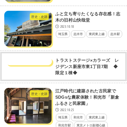
ふと立ち寄りたくなる存在感！志
歴史・史跡
木の旧村山快哉堂
2023.10.18
埼玉県
志木市
東武東上線
志木駅
トラストステージ×カラーズ レ
ジデンス新座市東1丁目7期 ◆
限定１棟◆
江戸時代に建築された古民家で
歴史・史跡
SDGsな農家体験！和光市「新倉
ふるさと民家園」
2022.10.25
埼玉県
和光市
東武東上線
和光市駅
東京メトロ副都心線