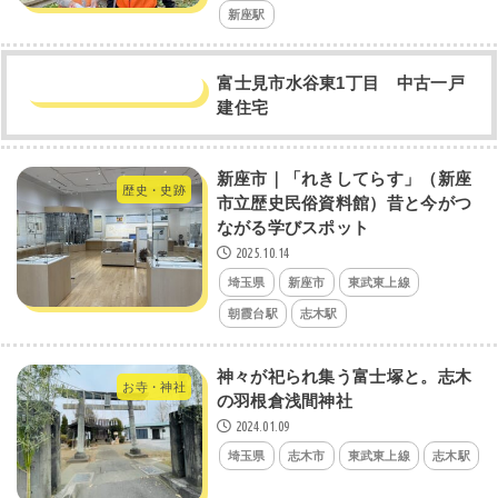
新座駅
富士見市水谷東1丁目 中古一戸
建住宅
新座市｜「れきしてらす」（新座
歴史・史跡
市立歴史民俗資料館）昔と今がつ
ながる学びスポット
2025.10.14
埼玉県
新座市
東武東上線
朝霞台駅
志木駅
神々が祀られ集う富士塚と。志木
お寺・神社
の羽根倉浅間神社
2024.01.09
埼玉県
志木市
東武東上線
志木駅