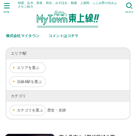
朝霞、志木、新座、和光、みずほ台、鶴瀬、上福岡、ふじみ野の住みよ
さをご紹介
MENU
SEARCH
株式会社マイタウン
コメントはコチラ
エリア/駅
エリアを選ぶ
沿線&駅を選ぶ
カテゴリ
カテゴリを選ぶ
歴史・史跡