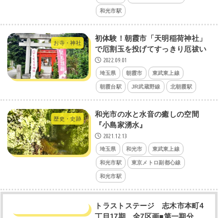
和光市駅
初体験！朝霞市「天明稲荷神社」
お寺・神社
で厄割玉を投げてすっきり厄祓い
2022.09.01
埼玉県
朝霞市
東武東上線
朝霞台駅
JR武蔵野線
北朝霞駅
和光市の水と水音の癒しの空間
歴史・史跡
『小島家湧水』
2021.12.13
埼玉県
和光市
東武東上線
和光市駅
東京メトロ副都心線
和光市駅
トラストステージ 志木市本町4
丁目17期 全7区画■第一期分