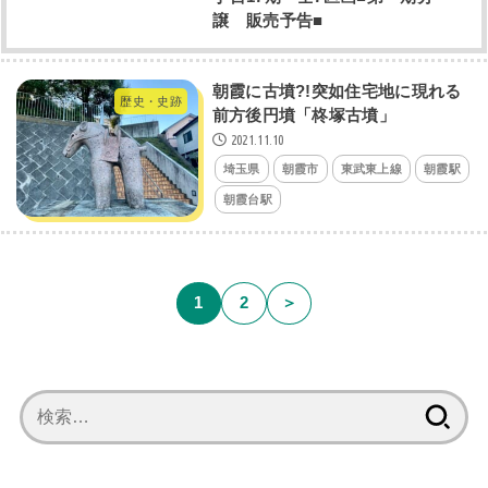
譲 販売予告■
朝霞に古墳?!突如住宅地に現れる
歴史・史跡
前方後円墳「柊塚古墳」
2021.11.10
埼玉県
朝霞市
東武東上線
朝霞駅
朝霞台駅
1
2
＞
検
索: