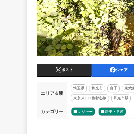
ポスト
シェア
埼玉県
和光市
白子
東武
エリア＆駅
東京メトロ副都心線
和光市駅
カテゴリー
レジャー
歴史・史跡