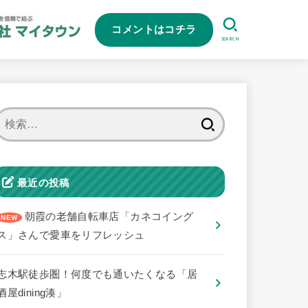
コメントはコチラ
SEARCH
検
索:
最近の投稿
朝霞の老舗自転車店「カネコイング
ス」さんで愛車をリフレッシュ
志木駅徒歩圏！何度でも通いたくなる「居
酒屋dining湊」