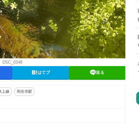
DSC_0348
はてブ
送る
東上線
和光市駅