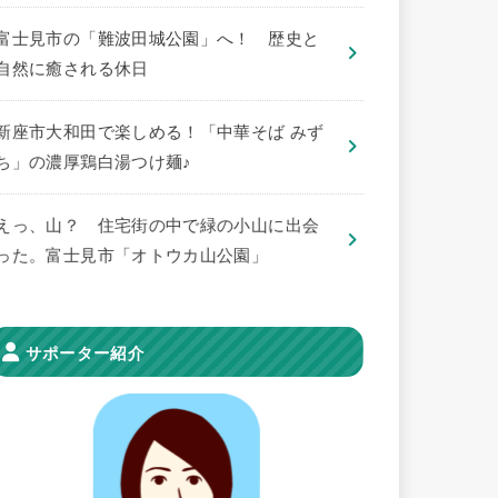
​富士見市の「難波田城公園」へ！ 歴史と
自然に癒される休日
新座市大和田で楽しめる！「中華そば みず
ち」の濃厚鶏白湯つけ麺♪
えっ、山？ 住宅街の中で緑の小山に出会
った。富士見市「オトウカ山公園」
サポーター紹介