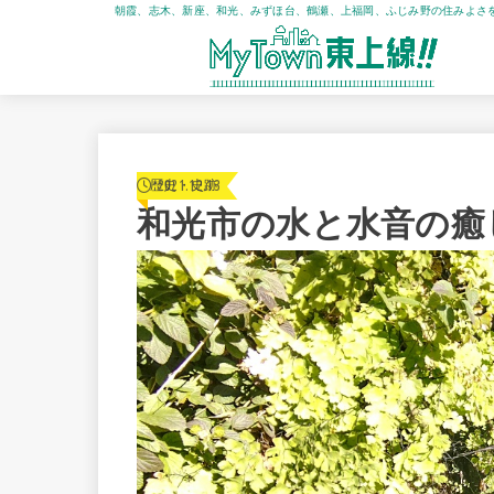
朝霞、志木、新座、和光、みずほ台、鶴瀬、上福岡、ふじみ野の住みよさ
2021.12.13
歴史・史跡
和光市の水と水音の癒