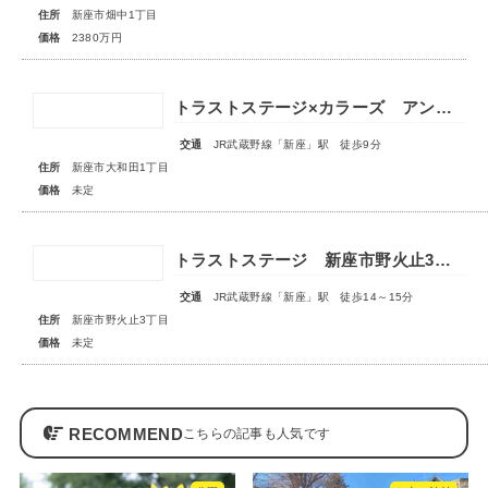
住所
新座市畑中1丁目
価格
2380万円
トラストステージ×カラーズ アンドプラス新座市大和田1丁目21期 全3棟 ◆販売予告◆
交通
JR武蔵野線「新座」駅 徒歩9分
住所
新座市大和田1丁目
価格
未定
トラストステージ 新座市野火止3丁目55期 全15区画■第一期分譲 販売予告■
交通
JR武蔵野線「新座」駅 徒歩14～15分
住所
新座市野火止3丁目
価格
未定
RECOMMEND