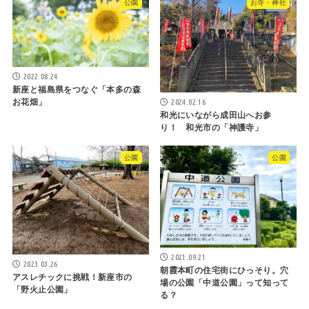
公園
お寺・神社
2022.08.24
新座と福島県をつなぐ「本多の森
お花畑」
2024.02.16
和光にいながら成田山へお参
り！ 和光市の「神護寺」
公園
公園
2021.09.21
2023.03.26
朝霞本町の住宅街にひっそり。穴
アスレチックに挑戦！新座市の
場の公園「中道公園」って知って
「野火止公園」
る？