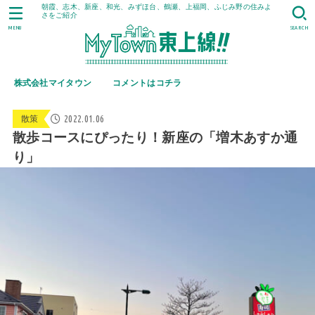
朝霞、志木、新座、和光、みずほ台、鶴瀬、上福岡、ふじみ野の住みよ
さをご紹介
MENU
SEARCH
株式会社マイタウン
コメントはコチラ
2022.01.06
散策
散歩コースにぴったり！新座の「増木あすか通
り」