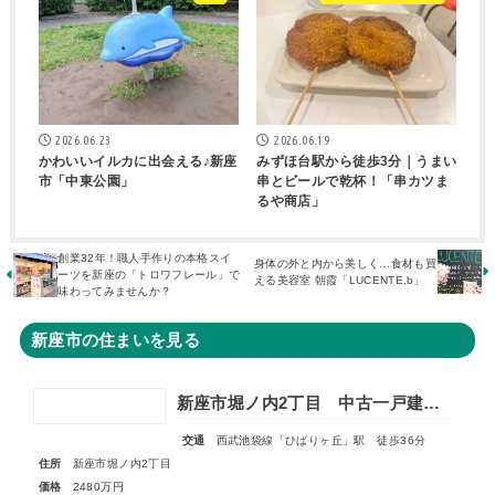
2026.06.23
2026.06.19
かわいいイルカに出会える♪新座
みずほ台駅から徒歩3分｜うまい
市「中東公園」
串とビールで乾杯！「串カツま
るや商店」
創業32年！職人手作りの本格スイ
身体の外と内から美しく…食材も買
ーツを新座の「トロワフレール」で
える美容室 朝霞「LUCENTE.b」
味わってみませんか？
新座市の住まいを見る
新座市堀ノ内2丁目 中古一戸建住宅
交通
西武池袋線「ひばりヶ丘」駅 徒歩36分
住所
新座市堀ノ内2丁目
価格
2480万円