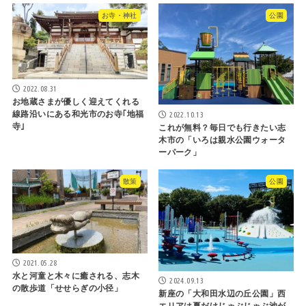
お寺・神社
公園
2022.08.31
お地蔵さまが優しく迎えてくれる
線路沿いにある和光市のお寺｢地福
2022.10.13
寺｣
これが無料？毎日でも行きたい志
木市の「いろは親水公園ウォータ
ーパーク」
散策
公園
2021.05.28
水と河童と木々に癒される、志木
2024.09.13
の散歩道「せせらぎの小径」
新座の「大和田水辺の丘公園」西
エリアは夏だけじゃぶじゃぶ池が