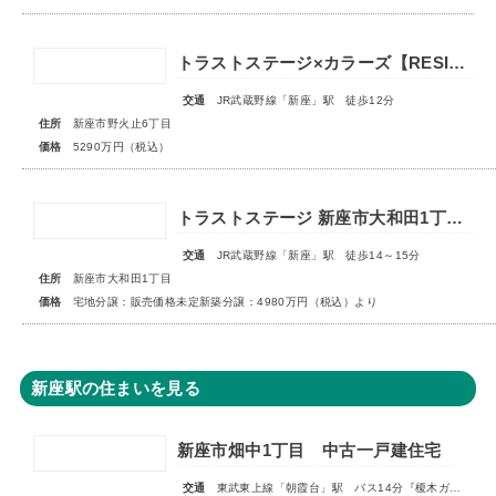
トラストステージ×カラーズ【RESIDENCE】新座市野火止6丁目53期 ★限定1棟 販売開始★
交通
JR武蔵野線「新座」駅 徒歩12分
住所
新座市野火止6丁目
価格
5290万円（税込）
トラストステージ 新座市大和田1丁目19期 全24区画◆第3期分譲 新築分譲住宅 販売開始◆◆第4期分譲 2次販売 宅地分譲 販売予告◆
交通
JR武蔵野線「新座」駅 徒歩14～15分
住所
新座市大和田1丁目
価格
宅地分譲：販売価格未定新築分譲：4980万円（税込）より
新座駅の住まいを見る
新座市畑中1丁目 中古一戸建住宅
交通
東武東上線「朝霞台」駅 バス14分『榎木ガード』停歩2分