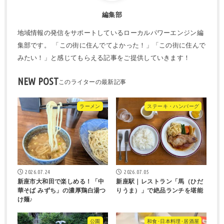
編集部
地域情報の発信をサポートしているローカルパワーエンジン編
集部です。 「この街に住んでてよかった！」「この街に住んで
みたい！」と感じてもらえる記事をご提供していきます！
NEW POST
ラーメン
ステーキ・ハンバーグ
2026.07.24
2026.07.05
新座市大和田で楽しめる！「中
新座駅｜レストラン「馬（ひだ
華そば みずち」の濃厚鶏白湯つ
りうま）」で絶品ランチを堪能
け麺♪
公園
和食･日本料理･居酒屋