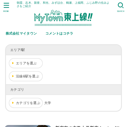
朝霞、志木、新座、和光、みずほ台、鶴瀬、上福岡、ふじみ野の住みよ
さをご紹介
MENU
SEARCH
株式会社マイタウン
コメントはコチラ
エリア/駅
エリアを選ぶ
沿線&駅を選ぶ
カテゴリ
カテゴリを選ぶ
大学