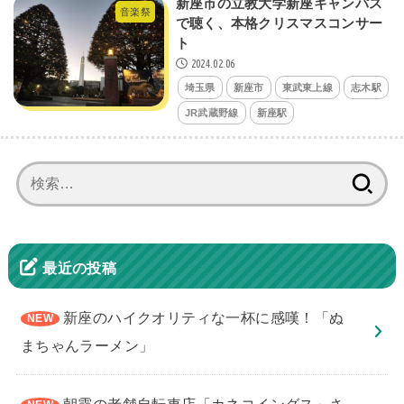
新座市の立教大学新座キャンパス
音楽祭
で聴く、本格クリスマスコンサー
ト
2024.02.06
埼玉県
新座市
東武東上線
志木駅
JR武蔵野線
新座駅
検
索:
最近の投稿
新座のハイクオリティな一杯に感嘆！「ぬ
まちゃんラーメン」
朝霞の老舗自転車店「カネコイングス」さ