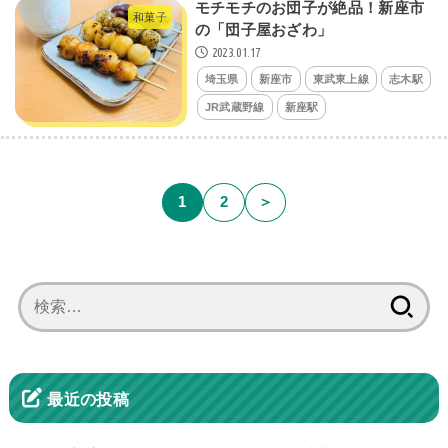
モチモチのお団子が絶品！新座市
和菓子
の「団子屋おざわ」
2023.01.17
埼玉県
新座市
東武東上線
志木駅
JR武蔵野線
新座駅
1
2
＞
検
索:
最近の投稿