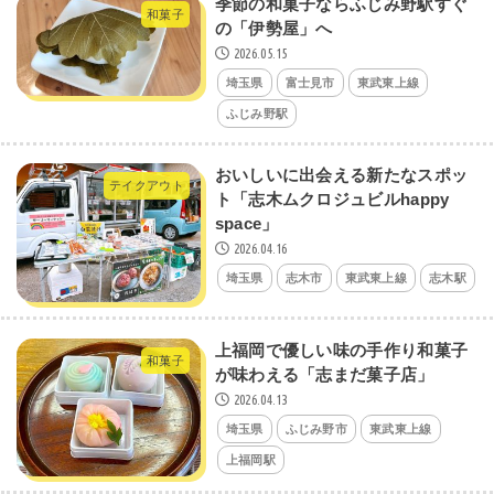
季節の和菓子ならふじみ野駅すぐ
和菓子
の「伊勢屋」へ
2026.05.15
埼玉県
富士見市
東武東上線
ふじみ野駅
おいしいに出会える新たなスポッ
テイクアウト
ト「志木ムクロジュビルhappy
space」
2026.04.16
埼玉県
志木市
東武東上線
志木駅
上福岡で優しい味の手作り和菓子
和菓子
が味わえる「志まだ菓子店」
2026.04.13
埼玉県
ふじみ野市
東武東上線
上福岡駅