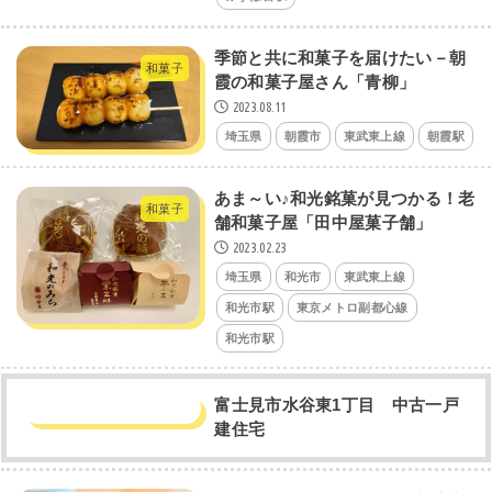
季節と共に和菓子を届けたい－朝
和菓子
霞の和菓子屋さん「青柳」
2023.08.11
埼玉県
朝霞市
東武東上線
朝霞駅
あま～い♪和光銘菓が見つかる！老
和菓子
舗和菓子屋「田中屋菓子舗」
2023.02.23
埼玉県
和光市
東武東上線
和光市駅
東京メトロ副都心線
和光市駅
富士見市水谷東1丁目 中古一戸
建住宅