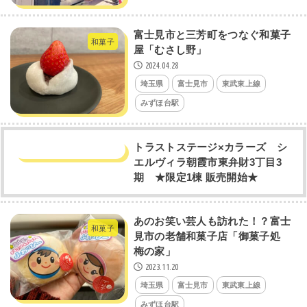
富士見市と三芳町をつなぐ和菓子
和菓子
屋「むさし野」
2024.04.28
埼玉県
富士見市
東武東上線
みずほ台駅
トラストステージ×カラーズ シ
エルヴィラ朝霞市東弁財3丁目3
期 ★限定1棟 販売開始★
あのお笑い芸人も訪れた！？富士
和菓子
見市の老舗和菓子店「御菓子処
梅の家」
2023.11.20
埼玉県
富士見市
東武東上線
みずほ台駅