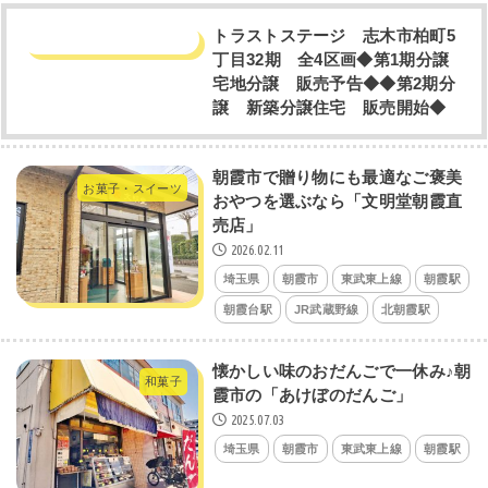
トラストステージ 志木市柏町5
丁目32期 全4区画◆第1期分譲
宅地分譲 販売予告◆◆第2期分
譲 新築分譲住宅 販売開始◆
朝霞市で贈り物にも最適なご褒美
お菓子・スイーツ
おやつを選ぶなら「文明堂朝霞直
売店」
2026.02.11
埼玉県
朝霞市
東武東上線
朝霞駅
朝霞台駅
JR武蔵野線
北朝霞駅
懐かしい味のおだんごで一休み♪朝
和菓子
霞市の「あけぼのだんご」
2025.07.03
埼玉県
朝霞市
東武東上線
朝霞駅