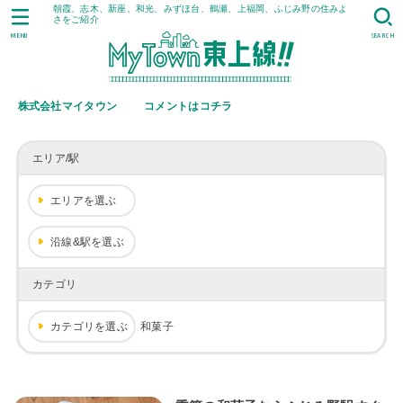
朝霞、志木、新座、和光、みずほ台、鶴瀬、上福岡、ふじみ野の住みよ
さをご紹介
MENU
SEARCH
株式会社マイタウン
コメントはコチラ
エリア/駅
エリアを選ぶ
沿線&駅を選ぶ
カテゴリ
カテゴリを選ぶ
和菓子