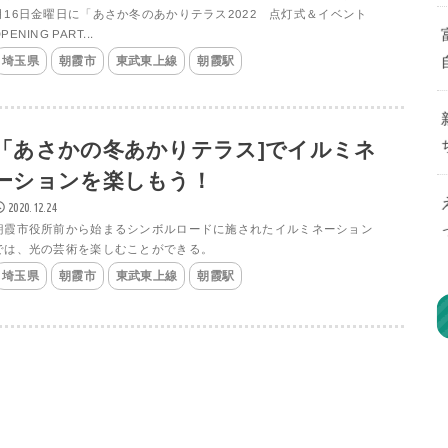
月16日金曜日に「あさか冬のあかりテラス2022 点灯式＆イベント
PENING PART...
埼玉県
朝霞市
東武東上線
朝霞駅
「あさかの冬あかりテラス]でイルミネ
ーションを楽しもう！
2020.12.24
朝霞市役所前から始まるシンボルロードに施されたイルミネーション
では、光の芸術を楽しむことができる。
埼玉県
朝霞市
東武東上線
朝霞駅