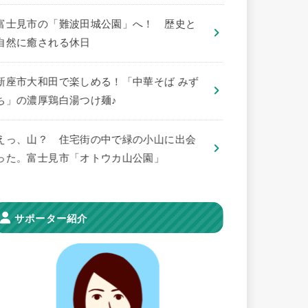
​富士見市の「難波田城公園」へ！ 歴史と
自然に癒される休日
新座市大和田で楽しめる！「中華そば みず
ち」の濃厚鶏白湯つけ麺♪
えっ、山？ 住宅街の中で緑の小山に出会
った。富士見市「オトウカ山公園」
サポーター紹介