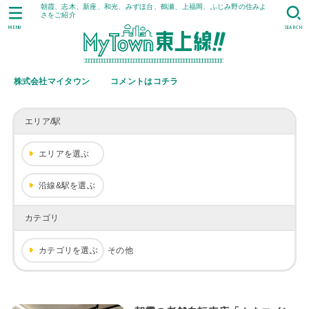
朝霞、志木、新座、和光、みずほ台、鶴瀬、上福岡、ふじみ野の住みよ
さをご紹介
MENU
SEARCH
株式会社マイタウン
コメントはコチラ
エリア/駅
エリアを選ぶ
沿線&駅を選ぶ
カテゴリ
カテゴリを選ぶ
その他