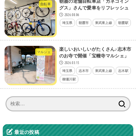
朝霞の老舗自転車店「カネコイン
自転車
グス」さんで愛車をリフレッシュ
2026.08.06
埼玉県
朝霞市
東武東上線
朝霞駅
楽しいおいしいがたくさん♪志木市
マルシェ
のお寺で開催「宝幢寺マルシェ」
2026.03.15
埼玉県
志木市
東武東上線
志木駅
柳瀬川駅
検
索:
最近の投稿