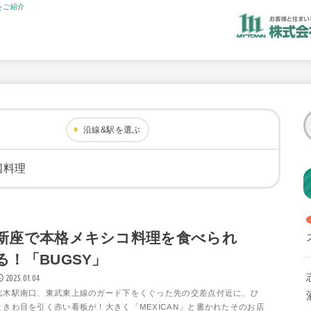
をご紹介
沿線&駅を選ぶ
国料理
新座で本格メキシコ料理を食べられ
る！「BUGSY」
2025.01.04
志木駅南口、東武東上線のガード下をくぐった先の交差点付近に、ひ
ときわ目を引く赤い看板が！大きく「MEXICAN」と書かれたそのお店