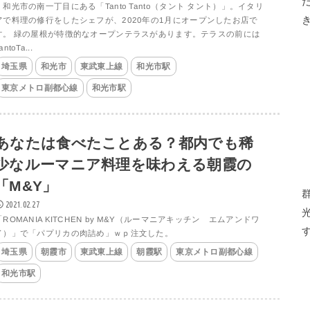
和光市の南一丁目にある「Tanto Tanto（タント タント）」。イタリ
アで料理の修行をしたシェフが、2020年の1月にオープンしたお店で
す。 緑の屋根が特徴的なオープンテラスがあります。テラスの前には
antoTa...
埼玉県
和光市
東武東上線
和光市駅
東京メトロ副都心線
和光市駅
あなたは食べたことある？都内でも稀
少なルーマニア料理を味わえる朝霞の
「M&Y」
2021.02.27
「ROMANIA KITCHEN by M&Y（ルーマニアキッチン エムアンドワ
イ）」で「パプリカの肉詰め」ｗｐ注文した。
埼玉県
朝霞市
東武東上線
朝霞駅
東京メトロ副都心線
和光市駅