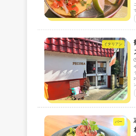
で
イタリアン
バー