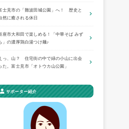
​富士見市の「難波田城公園」へ！ 歴史と
自然に癒される休日
新座市大和田で楽しめる！「中華そば みず
ち」の濃厚鶏白湯つけ麺♪
えっ、山？ 住宅街の中で緑の小山に出会
った。富士見市「オトウカ山公園」
サポーター紹介