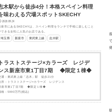
志木駅から徒歩4分！本格スペイン料理
を味わえる穴場スポットSKECHY
2020.09.24
新座市にあるSKECHYは、スペイン料理をランチで手軽に楽しむこと
ができる女性に人気のお店である。
埼玉県
新座市
東武東上線
志木駅
トラストステージ×カラーズ レジデ
ンス新座市東1丁目7期 ◆限定１棟◆
交通：東武東上線「志木」駅 徒歩21分
住所：トラストステージ×カラーズ レジデンス
新座市東1丁目7期 ◆限定１棟◆
価格：5990万円(税込)