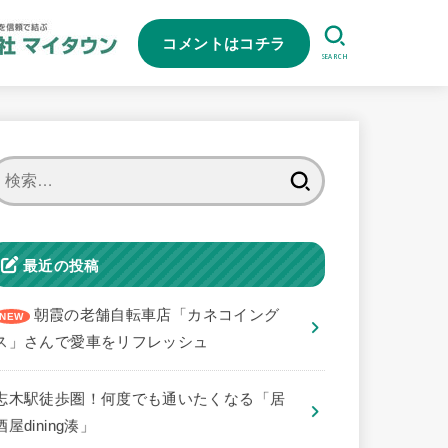
コメントはコチラ
SEARCH
検
索:
最近の投稿
朝霞の老舗自転車店「カネコイング
ス」さんで愛車をリフレッシュ
志木駅徒歩圏！何度でも通いたくなる「居
酒屋dining湊」