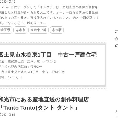
2024.07.16
2023年6月にオープンした「オルタナ」は、産地直送の西伊豆食材を
使用したお料理が食べられるお店です。オーナー自ら西伊豆の各生産
者の方々の元へ赴き、直接仕入れているとのこと。 志木で西伊豆！？
珍しいな～と思い、以前伺って...
埼玉県
志木市
東武東上線
志木駅
富士見市水谷東1丁目 中古一戸建住宅
交通：東武東上線「志木」駅 バス14分
『さくら記念病院前』停歩2分
住所：富士見市水谷東1丁目 中古一戸建住宅
価格：1250万円
和光市にある産地直送の創作料理店
「Tanto Tanto(タント タント」
2021.08.01