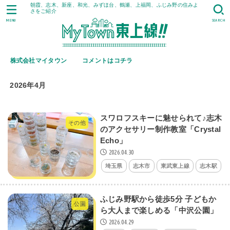
朝霞、志木、新座、和光、みずほ台、鶴瀬、上福岡、ふじみ野の住みよ
さをご紹介
MENU
SEARCH
株式会社マイタウン
コメントはコチラ
2026年4月
スワロフスキーに魅せられて♪志木
その他
のアクセサリー制作教室「Crystal
Echo」
2026.04.30
埼玉県
志木市
東武東上線
志木駅
ふじみ野駅から徒歩5分 子どもか
公園
ら大人まで楽しめる「中沢公園」
2026.04.29