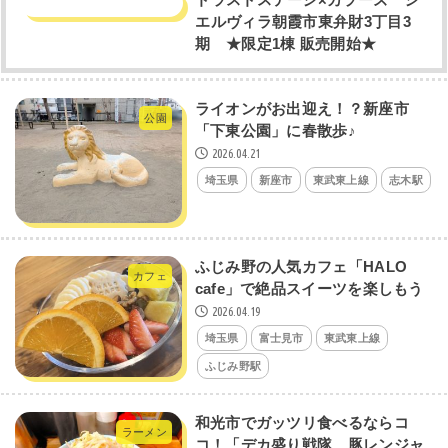
エルヴィラ朝霞市東弁財3丁目3
期 ★限定1棟 販売開始★
ライオンがお出迎え！？新座市
公園
「下東公園」に春散歩♪
2026.04.21
埼玉県
新座市
東武東上線
志木駅
ふじみ野の人気カフェ「HALO
カフェ
cafe」で絶品スイーツを楽しもう
2026.04.19
埼玉県
富士見市
東武東上線
ふじみ野駅
和光市でガッツリ食べるならコ
ラーメン
コ！「デカ盛り戦隊 豚レンジャ