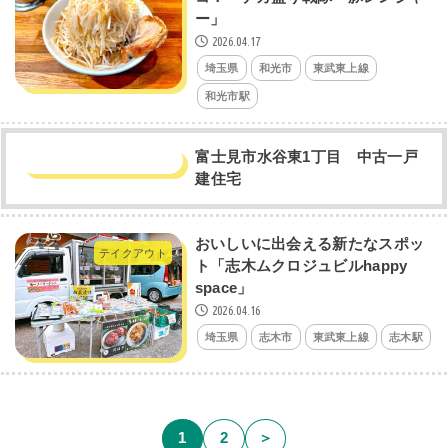
ー」
2026.04.17
埼玉県
和光市
東武東上線
和光市駅
富士見市水谷東1丁目 中古一戸
建住宅
おいしいに出会える新たなスポッ
テイクアウト
ト「志木ムクロジュビルhappy
space」
2026.04.16
埼玉県
志木市
東武東上線
志木駅
1
2
＞