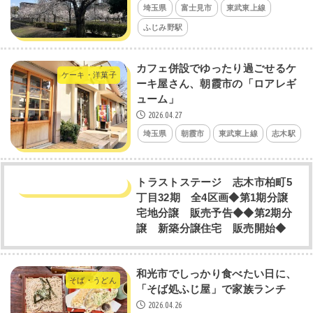
埼玉県
富士見市
東武東上線
ふじみ野駅
カフェ併設でゆったり過ごせるケ
ケーキ・洋菓子
ーキ屋さん、朝霞市の「ロアレギ
ューム」
2026.04.27
埼玉県
朝霞市
東武東上線
志木駅
トラストステージ 志木市柏町5
丁目32期 全4区画◆第1期分譲
宅地分譲 販売予告◆◆第2期分
譲 新築分譲住宅 販売開始◆
和光市でしっかり食べたい日に、
そば・うどん
「そば処ふじ屋」で家族ランチ
2026.04.26