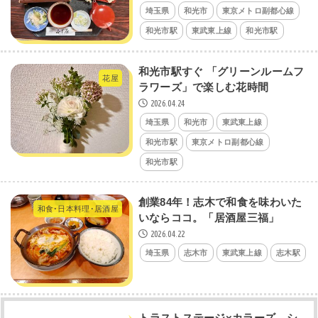
埼玉県
和光市
東京メトロ副都心線
和光市駅
東武東上線
和光市駅
和光市駅すぐ 「グリーンルームフ
花屋
ラワーズ」で楽しむ花時間
2026.04.24
埼玉県
和光市
東武東上線
和光市駅
東京メトロ副都心線
和光市駅
創業84年！志木で和食を味わいた
和食･日本料理･居酒屋
いならココ。「居酒屋三福」
2026.04.22
埼玉県
志木市
東武東上線
志木駅
トラストステージ×カラーズ シ