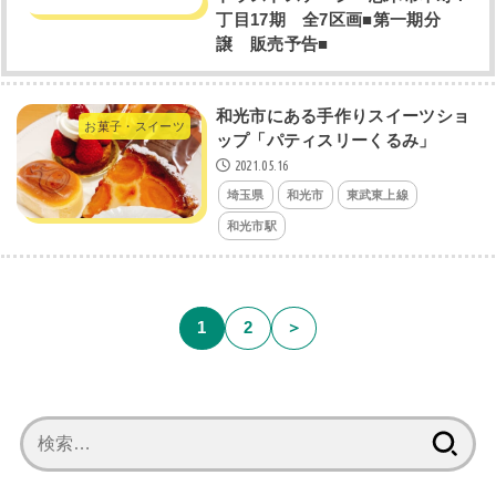
丁目17期 全7区画■第一期分
譲 販売予告■
和光市にある手作りスイーツショ
お菓子・スイーツ
ップ「パティスリーくるみ」
2021.05.16
埼玉県
和光市
東武東上線
和光市駅
1
2
＞
検
索: