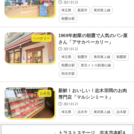
2021.05.23
埼玉県
新座市
東武東上線
朝霞台駅
1969年創業の朝霞で人気のパン屋
ベーカリー
さん「アサカベーカリー」
2021.05.22
埼玉県
朝霞市
東武東上線
朝霞駅
朝霞台駅
東京メトロ副都心線
和光市駅
新鮮！おいしい！志木宗岡のお肉
お弁当
専門店「マルシンミート」
2021.05.21
埼玉県
志木市
東武東上線
志木駅
トラストステージ 志木市本町4