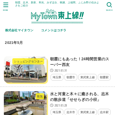
朝霞、志木、新座、和光、みずほ台、鶴瀬、上福岡、ふじみ野の住みよ
さをご紹介
MENU
SEARCH
株式会社マイタウン
コメントはコチラ
2021年5月
朝霞にもあった！24時間営業のス
ショッピングセンター
ーパー西友
2021.05.31
埼玉県
朝霞市
東武東上線
朝霞駅
水と河童と木々に癒される、志木
散策
の散歩道「せせらぎの小径」
2021.05.28
埼玉県
志木市
東武東上線
志木駅