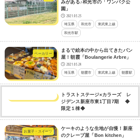
みがある♪和光市の「ワンパク公
園」
2021.05.25
埼玉県
和光市
東武東上線
和光市駅
まるで絵本の中から出てきたパン
ベーカリー
屋！朝霞「Boulangerie Arbre」
2021.05.24
埼玉県
朝霞市
東武東上線
朝霞駅
トラストステージ×カラーズ レ
ジデンス新座市東1丁目7期 ◆
限定１棟◆
ケーキのような生地が自慢！新座
お菓子・スイーツ
のクレープ屋「Bon kitchen」