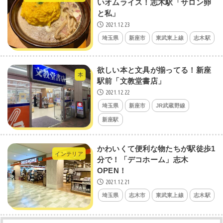
いオムライス！志木駅「サロン卵
と私」
2021.12.23
埼玉県
新座市
東武東上線
志木駅
欲しい本と文具が揃ってる！新座
本
駅前「文教堂書店」
2021.12.22
埼玉県
新座市
JR武蔵野線
新座駅
かわいくて便利な物たちが駅徒歩1
インテリア
分で！「デコホーム」志木
OPEN！
2021.12.21
埼玉県
志木市
東武東上線
志木駅