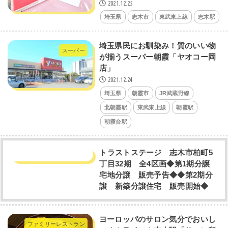
2021.12.25
埼玉県
志木市
東武東上線
志木駅
埼玉県民にお馴染み！質のいい物
スーパー
が揃うスーパー朝霞「ヤオコー岡
店」
2021.12.24
埼玉県
朝霞市
JR武蔵野線
北朝霞駅
東武東上線
朝霞駅
朝霞台駅
トラストステージ 志木市柏町5
丁目32期 全4区画◆第1期分譲
宅地分譲 販売予告◆◆第2期分
譲 新築分譲住宅 販売開始◆
ヨーロッパのサロン気分でおいし
ファミリーレストラン