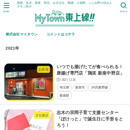
朝霞、志木、新座、和光、みずほ台、鶴瀬、上福岡、ふじみ野の住みよ
さをご紹介
MENU
SEARCH
株式会社マイタウン
コメントはコチラ
2021年
いつでも揚げたてが食べられる！
お弁当
唐揚げ専門店「鶏笑 新座中野店」
2021.12.26
埼玉県
新座市
JR武蔵野線
新座駅
志木の宗岡子育て支援センター
文化施設
「ぽけっと」で誕生日に手形をと
ろう！