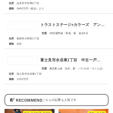
住所
志木市中宗岡2丁目
価格
3680万円（税込）より
トラストステージ×カラーズ アンドプラス新座市大和田1丁目21期 全3棟 ◆販売予告◆
交通
JR武蔵野線「新座」駅 徒歩9分
住所
新座市大和田1丁目
価格
未定
富士見市水谷東1丁目 中古一戸建住宅
交通
東武東上線「志木」駅 バス14分『さくら記念病院前』停歩2分
住所
富士見市水谷東1丁目
価格
1250万円
RECOMMEND