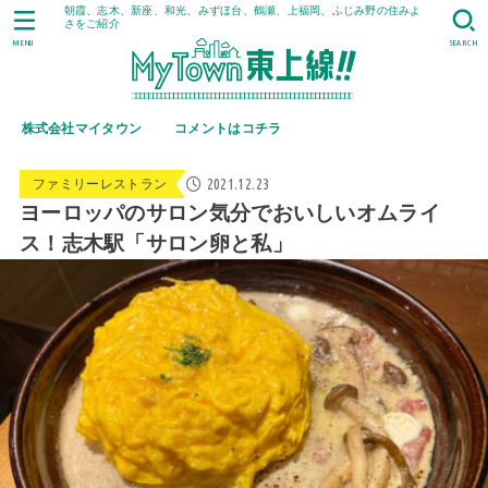
朝霞、志木、新座、和光、みずほ台、鶴瀬、上福岡、ふじみ野の住みよ
さをご紹介
MENU
SEARCH
株式会社マイタウン
コメントはコチラ
2021.12.23
ファミリーレストラン
ヨーロッパのサロン気分でおいしいオムライ
ス！志木駅「サロン卵と私」