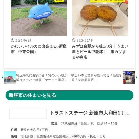
2026.06.23
2026.06.19
かわいいイルカに出会える♪新座
みずほ台駅から徒歩3分｜うまい
市「中東公園」
串とビールで乾杯！「串カツま
るや商店」
埼玉県民にお馴染み！質のいい物が
欲しい本と文具が揃ってる！新座駅
揃うスーパー朝霞「ヤオコー岡店」
前「文教堂書店」
新座市の住まいを見る
トラストステージ 新座市大和田1丁目19期 全24区画◆第3期分譲 新築分譲住宅 販売開始◆◆第4期分譲 2次販売 宅地分譲 販売予告◆
交通
JR武蔵野線「新座」駅 徒歩14～15分
住所
新座市大和田1丁目
価格
宅地分譲：販売価格未定新築分譲：4980万円（税込）より