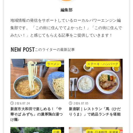
編集部
地域情報の発信をサポートしているローカルパワーエンジン編
集部です。 「この街に住んでてよかった！」「この街に住んで
みたい！」と感じてもらえる記事をご提供していきます！
NEW POST
ラーメン
ステーキ・ハンバーグ
2026.07.24
2026.07.05
新座市大和田で楽しめる！「中
新座駅｜レストラン「馬（ひだ
華そば みずち」の濃厚鶏白湯つ
りうま）」で絶品ランチを堪能
け麺♪
公園
和食･日本料理･居酒屋