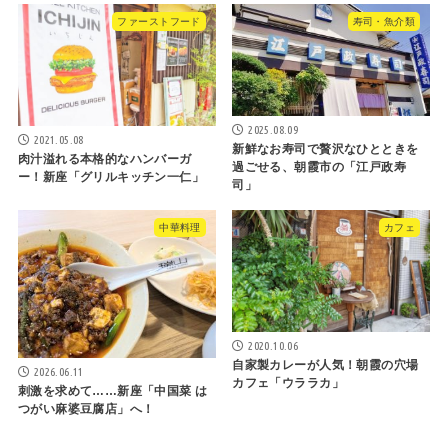
ファーストフード
寿司・魚介類
2025.08.09
2021.05.08
新鮮なお寿司で贅沢なひとときを
肉汁溢れる本格的なハンバーガ
過ごせる、朝霞市の「江戸政寿
ー！新座「グリルキッチン一仁」
司」
中華料理
カフェ
2020.10.06
自家製カレーが人気！朝霞の穴場
2026.06.11
カフェ「ウララカ」
刺激を求めて……新座「中国菜 は
つがい麻婆豆腐店」へ！