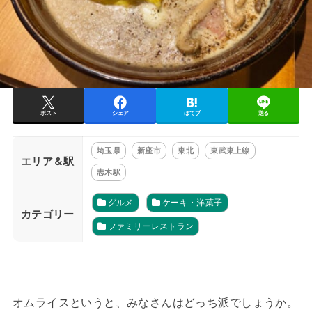
ポスト
シェア
はてブ
送る
埼玉県
新座市
東北
東武東上線
エリア＆駅
志木駅
グルメ
ケーキ・洋菓子
カテゴリー
ファミリーレストラン
オムライスというと、みなさんはどっち派でしょうか。