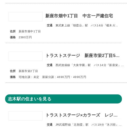
新座市畑中1丁目 中古一戸建住宅
交通
東武東上線「朝霞台」駅 バス14分『榎木ガード』停歩2分
住所
新座市畑中1丁目
価格
2380万円
トラストステージ 新座市栄2丁目5期 全9区画 宅地分譲：◇販売予告◇新築分譲：◆販売開始◆
交通
西武池袋線「大泉学園」駅 バス14分『新座栄』停歩5～6分
住所
新座市栄2丁目
価格
宅地分譲：未定 新築分譲：4690万円・4990万円
志木駅の住まいを見る
トラストステージ×カラーズ レジデンス志木市中宗岡2丁目14期 全3棟◆販売開始◆
交通
JR武蔵野線「北朝霞」駅 バス19分『氷川前』停歩4分