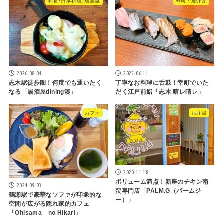
和食･日本料理･居酒屋
寿司・魚介類
2026.08.04
2025.06.11
志木駅徒歩圏！何度でも通いたく
丁寧なお料理に舌鼓！幸町でいた
なる「居酒屋dining湊」
だく江戸前鮨「志木 晴レ晴レ」
カフェ
お弁当
2020.11.18
ボリューム満点！新座のチキン南
2024.09.03
蛮専門店「PALM.G（パームジ
鶴瀬駅で豪華なソファが印象的な
ー）」
空間が広がる隠れ家的カフェ
「Ohisama no Hikari」