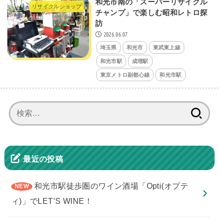
和光市南の「スーパーリサイクル
リサイクルショップ
チャンプ」で楽しむ昭和レトロ探
訪
2026.06.07
埼玉県
和光市
東武東上線
和光市駅
成増駅
東京メトロ副都心線
和光市駅
検
索:
最近の投稿
和光市駅徒歩圏のワイン酒場「Opti(オプテ
ィ)」でLET’S WINE！