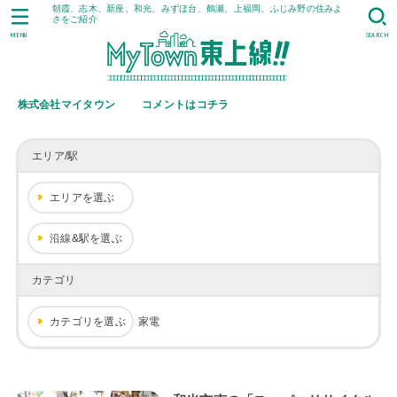
朝霞、志木、新座、和光、みずほ台、鶴瀬、上福岡、ふじみ野の住みよ
さをご紹介
MENU
SEARCH
株式会社マイタウン
コメントはコチラ
エリア/駅
エリアを選ぶ
沿線&駅を選ぶ
カテゴリ
カテゴリを選ぶ
家電