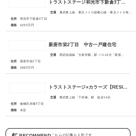
トラストステージ和光市下新倉3丁目16期◇限定1区画◇
交通
東武東上線・東京メトロ副都心線・東京メトロ有楽町線「和光市」駅 徒歩19分
住所
和光市下新倉3丁目
価格
4250万円
新座市栄2丁目 中古一戸建住宅
交通
西武池袋線「大泉学園」駅 バス24分『新座栄』停歩3分
住所
新座市栄2丁目
価格
2680万円
トラストステージ×カラーズ【RESIDENCE(レジデンス)】板橋区赤塚5丁目5期 全3棟◆販売予告◆
交通
東武東上線「下赤塚」駅 徒歩14分
住所
板橋区赤塚5丁目
価格
未定
RECOMMEND