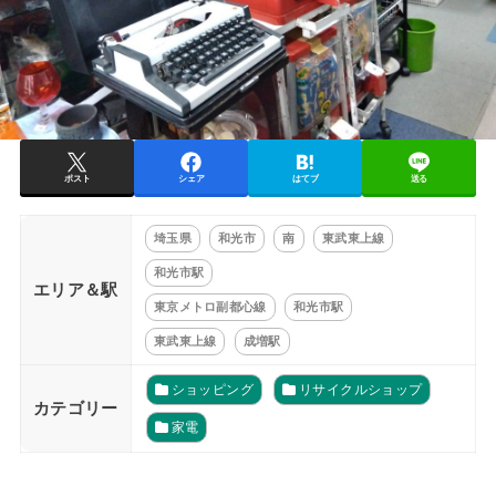
ポスト
シェア
はてブ
送る
埼玉県
和光市
南
東武東上線
和光市駅
エリア＆駅
東京メトロ副都心線
和光市駅
東武東上線
成増駅
ショッピング
リサイクルショップ
カテゴリー
家電