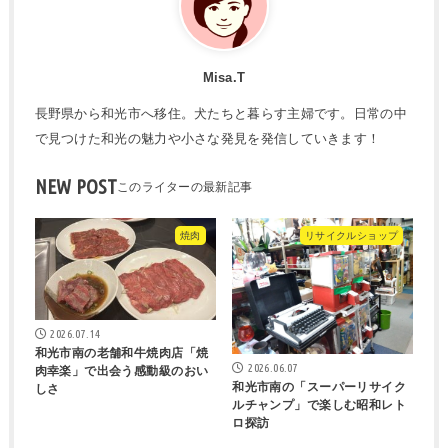
Misa.T
長野県から和光市へ移住。犬たちと暮らす主婦です。日常の中
で見つけた和光の魅力や小さな発見を発信していきます！
NEW POST
焼肉
リサイクルショップ
2026.07.14
和光市南の老舗和牛焼肉店「焼
2026.06.07
肉幸楽」で出会う感動級のおい
和光市南の「スーパーリサイク
しさ
ルチャンプ」で楽しむ昭和レト
ロ探訪