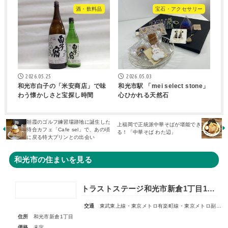
酒・飲料品
宝石・アクセサリー
2026.05.25
2026.05.03
和光市白子の「米安商店」で味
和光市駅 「mei select stone」
わう懐かしさと宝探し時間
心ひかれる天然石
朝霞のゴルフ練習場跡地に誕生した
上福岡で正統派中華そばが堪能でき
待合カフェ「Cafe sel」で、あの頃
る！「中華そば わた辺」
に戻る特大プリンとの出会い
和光市の住まいを見る
トラストステージ和光市新倉1丁目18期 全6区画■第1期分譲 販売予告■
交通
東武東上線・東京メトロ有楽町線・東京メトロ副都心線「和光市」駅 徒歩14～15分
住所
和光市新倉1丁目
価格
未定