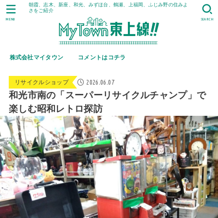
朝霞、志木、新座、和光、みずほ台、鶴瀬、上福岡、ふじみ野の住みよ
さをご紹介
MENU
SEARCH
株式会社マイタウン
コメントはコチラ
2026.06.07
リサイクルショップ
和光市南の「スーパーリサイクルチャンプ」で
楽しむ昭和レトロ探訪