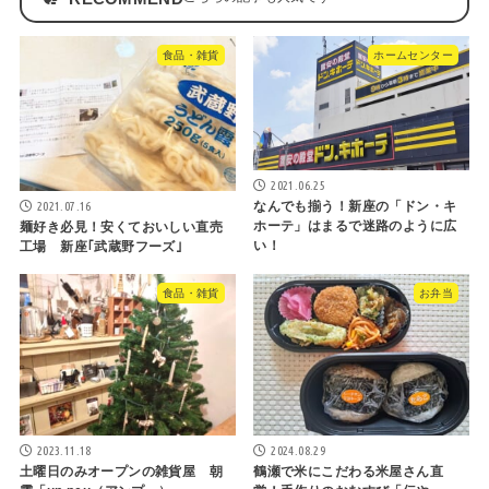
食品・雑貨
ホームセンター
2021.06.25
2021.07.16
なんでも揃う！新座の「ドン・キ
ホーテ」はまるで迷路のように広
麺好き必見！安くておいしい直売
い！
工場 新座｢武蔵野フーズ｣
食品・雑貨
お弁当
2023.11.18
2024.08.29
土曜日のみオープンの雑貨屋 朝
鶴瀬で米にこだわる米屋さん直