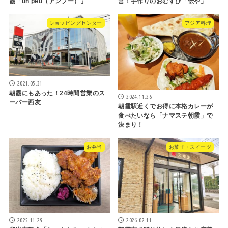
霞「un peu（アンプー）」
営！手作りのおむすび「伝や」
ショッピングセンター
アジア料理
2021.05.31
朝霞にもあった！24時間営業のス
2024.11.26
ーパー西友
朝霞駅近くでお得に本格カレーが
食べたいなら「ナマステ朝霞」で
決まり！
お弁当
お菓子・スイーツ
2025.11.29
2026.02.11