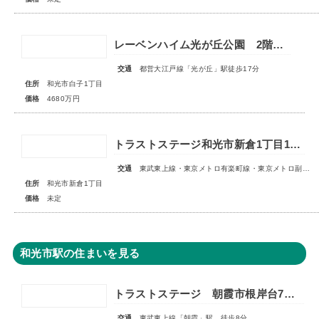
レーベンハイム光が丘公園 2階部分
交通
都営大江戸線「光が丘」駅徒歩17分
住所
和光市白子1丁目
価格
4680万円
トラストステージ和光市新倉1丁目16期 全11区画◇販売予告◇
交通
東武東上線・東京メトロ有楽町線・東京メトロ副都心線「和光市」駅 徒歩14～15分
住所
和光市新倉1丁目
価格
未定
和光市駅の住まいを見る
トラストステージ 朝霞市根岸台7丁目44期 限定1区画
交通
東武東上線「朝霞」駅 徒歩8分