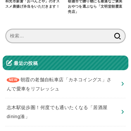
和光市新倉「おべんとや」のオス
朝霞市で贈り物にも最適なご褒美
スメ唐揚げ弁当をいただきます！
おやつを選ぶなら「文明堂朝霞直
売店」
検
索:
最近の投稿
朝霞の老舗自転車店「カネコイングス」さ
んで愛車をリフレッシュ
志木駅徒歩圏！何度でも通いたくなる「居酒屋
dining湊」