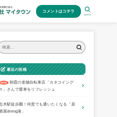
コメントはコチラ
SEARCH
検
索:
最近の投稿
朝霞の老舗自転車店「カネコイング
ス」さんで愛車をリフレッシュ
志木駅徒歩圏！何度でも通いたくなる「居
酒屋dining湊」