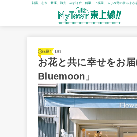
朝霞、志木、新座、和光、みずほ台、鶴瀬、上福岡、ふじみ野の住みよさ
2024.11.08
花屋
お花と共に幸せをお届け
Bluemoon」