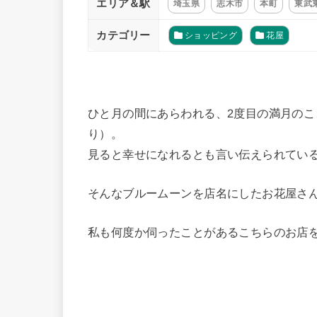
エリア＆駅
埼玉県
志木市
本町
東武
カテゴリー
ショッピング
花屋
ひと月の間にあらわれる、2度目の満月の
り）。
見ると幸せになれるとも言い伝えられてい
そんなブルームーンを店名にしたお花屋さ
私も何度か伺ったことがあるこちらのお店