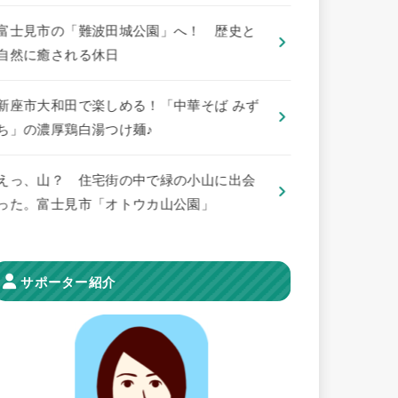
​富士見市の「難波田城公園」へ！ 歴史と
自然に癒される休日
新座市大和田で楽しめる！「中華そば みず
ち」の濃厚鶏白湯つけ麺♪
えっ、山？ 住宅街の中で緑の小山に出会
った。富士見市「オトウカ山公園」
サポーター紹介