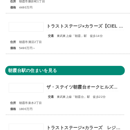
住所
朝霞市膝折町1丁目
価格
4480万円
トラストステージ×カラーズ【CIEL VILLA】朝霞市溝沼2丁目21期 全4棟 ◆販売開始◆オープンハウス開催中！
交通
東武東上線「朝霞」駅 徒歩14分
住所
朝霞市溝沼2丁目
価格
5490万円～
朝霞台駅の住まいを見る
ザ・ステイツ朝霞台オークヒルズ 1階部分
交通
東武東上線「朝霞台」駅 徒歩22分
住所
朝霞市泉水2丁目
価格
1800万円
トラストステージ×カラーズ レジデンス新座市東1丁目7期 ◆限定１棟◆