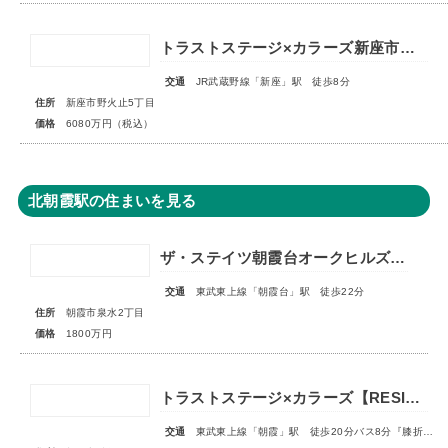
トラストステージ×カラーズ新座市野火止5丁目46期 全12棟◆最終１棟◆
交通
JR武蔵野線「新座」駅 徒歩8分
住所
新座市野火止5丁目
価格
6080万円（税込）
北朝霞駅の住まいを見る
ザ・ステイツ朝霞台オークヒルズ 1階部分
交通
東武東上線「朝霞台」駅 徒歩22分
住所
朝霞市泉水2丁目
価格
1800万円
トラストステージ×カラーズ【RESIDENCE】朝霞市膝折町1丁目12期 全2棟◇最終1棟◇
交通
東武東上線「朝霞」駅 徒歩20分バス8分『膝折町一丁目』停歩3分