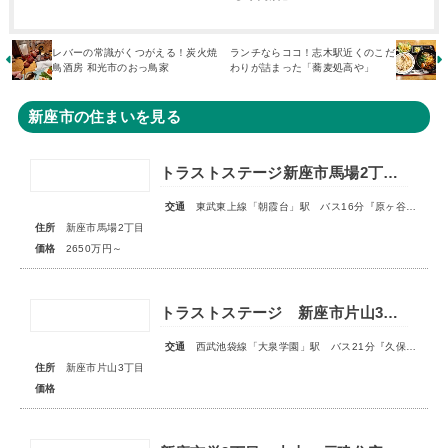
レバーの常識がくつがえる！炭火焼
ランチならココ！志木駅近くのこだ
鳥酒房 和光市のおっ鳥家
わりが詰まった「蕎麦処高や」
新座市の住まいを見る
トラストステージ新座市馬場2丁目6期 全4区画
交通
東武東上線「朝霞台」駅 バス16分『原ヶ谷戸』停歩2分
住所
新座市馬場2丁目
価格
2650万円～
トラストステージ 新座市片山3丁目23期 全2区画
交通
西武池袋線「大泉学園」駅 バス21分『久保新田』停歩2分
住所
新座市片山3丁目
価格