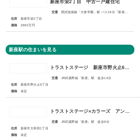
新座市栄2丁目 中古一戸建住宅
交通
西武池袋線「大泉学園」駅 バス24分『新座栄』停歩3分
住所
新座市栄2丁目
価格
2680万円
新座駅の住まいを見る
トラストステージ 新座市野火止6丁目41期 全19棟■販売予告■◆第4期 最終分譲 スマイルハウスプロジェクト特別仕様 全3棟◆
交通
JR武蔵野線「新座」駅 徒歩14分
住所
新座市野火止6丁目
価格
未定
トラストステージ×カラーズ アンドプラス新座市大和田1丁目21期 全3棟 ◆販売予告◆
交通
JR武蔵野線「新座」駅 徒歩9分
住所
新座市大和田1丁目
価格
未定