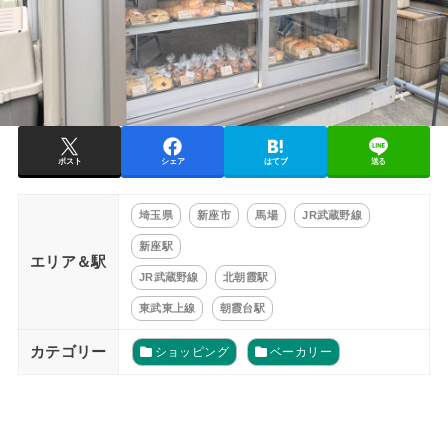
ポスト
シェア
はてブ
送る
埼玉県
新座市
馬場
JR武蔵野線
新座駅
エリア＆駅
JR武蔵野線
北朝霞駅
東武東上線
朝霞台駅
カテゴリー
ショッピング
ベーカリー