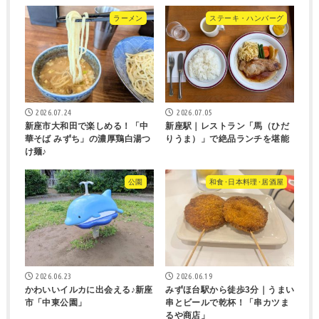
ラーメン
ステーキ・ハンバーグ
2026.07.24
2026.07.05
新座市大和田で楽しめる！「中
新座駅｜レストラン「馬（ひだ
華そば みずち」の濃厚鶏白湯つ
りうま）」で絶品ランチを堪能
け麺♪
公園
和食･日本料理･居酒屋
2026.06.23
2026.06.19
かわいいイルカに出会える♪新座
みずほ台駅から徒歩3分｜うまい
市「中東公園」
串とビールで乾杯！「串カツま
るや商店」