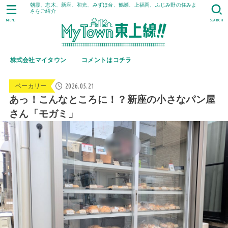
朝霞、志木、新座、和光、みずほ台、鶴瀬、上福岡、ふじみ野の住みよ
さをご紹介
MENU
SEARCH
株式会社マイタウン
コメントはコチラ
2026.05.21
ベーカリー
あっ！こんなところに！？新座の小さなパン屋
さん「モガミ」