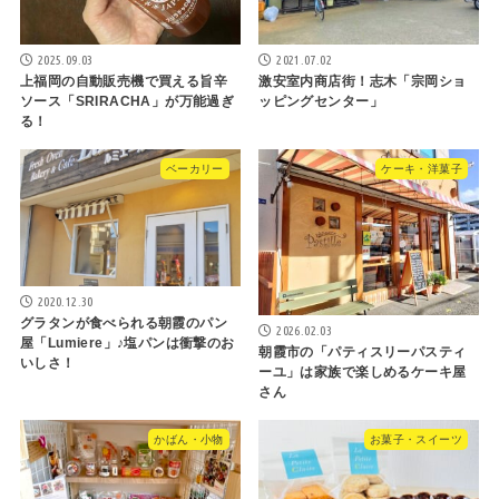
2025.09.03
2021.07.02
上福岡の自動販売機で買える旨辛
激安室内商店街！志木「宗岡ショ
ソース「SRIRACHA」が万能過ぎ
ッピングセンター」
る！
ベーカリー
ケーキ・洋菓子
2020.12.30
グラタンが食べられる朝霞のパン
2026.02.03
屋「Lumiere」♪塩パンは衝撃のお
朝霞市の「パティスリーパスティ
いしさ！
ーユ」は家族で楽しめるケーキ屋
さん
かばん・小物
お菓子・スイーツ