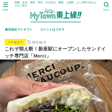
朝霞、志木、新座、和光、みずほ台、鶴瀬、上福岡、ふじみ野の住みよ
さをご紹介
MENU
SEARCH
株式会社マイタウン
コメントはコチラ
2023.06.21
ベーカリー
これぞ萌え断！新座駅にオープンしたサンドイ
ッチ専門店「Merci」