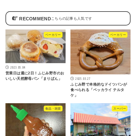
RECOMMEND
ベーカリー
ベーカリー
2023.05.04
営業日は週に2日！ふじみ野市のお
2025.03.27
いしい天然酵母パン「まりぱん」
ふじみ野で本格的なドイツパンが
食べられる「ベッカライ テルタ
ケ」
食品・雑貨
スーパー