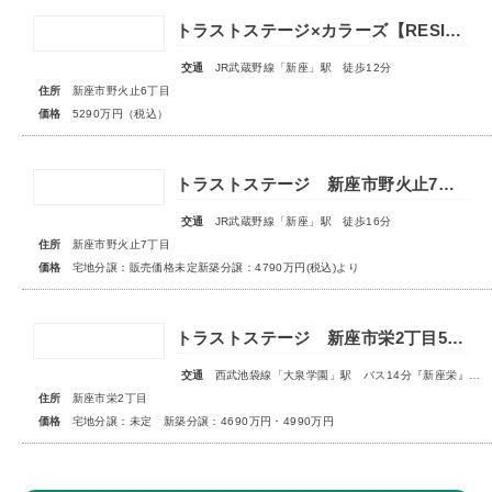
トラストステージ×カラーズ【RESIDENCE】新座市野火止6丁目53期 ★限定1棟 販売開始★
交通
JR武蔵野線「新座」駅 徒歩12分
住所
新座市野火止6丁目
価格
5290万円（税込）
トラストステージ 新座市野火止7丁目51期 全26区画◆第1期分譲3次販売 宅地分譲 販売予告◆◆第2期分譲1次販売 新築分譲住宅 販売開始◆
交通
JR武蔵野線「新座」駅 徒歩16分
住所
新座市野火止7丁目
価格
宅地分譲：販売価格未定新築分譲：4790万円(税込)より
トラストステージ 新座市栄2丁目5期 全9区画 宅地分譲：◇販売予告◇新築分譲：◆販売開始◆
交通
西武池袋線「大泉学園」駅 バス14分『新座栄』停歩5～6分
住所
新座市栄2丁目
価格
宅地分譲：未定 新築分譲：4690万円・4990万円