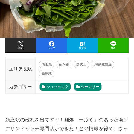
ポスト
シェア
はてブ
送る
埼玉県
新座市
野火止
JR武蔵野線
エリア＆駅
新座駅
カテゴリー
ショッピング
ベーカリー
新座駅の改札を出てすぐ！麺処「一ぷく」のあった場所
にサンドイッチ専門店ができた！との情報を得て、さっ