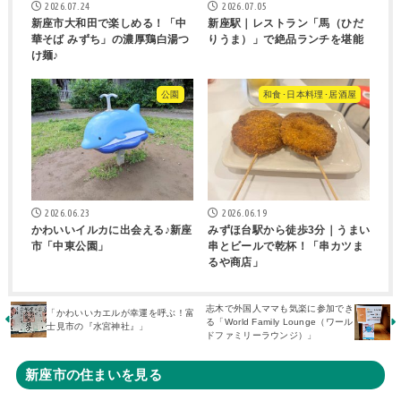
2026.07.24
2026.07.05
新座市大和田で楽しめる！「中
新座駅｜レストラン「馬（ひだ
華そば みずち」の濃厚鶏白湯つ
りうま）」で絶品ランチを堪能
け麺♪
公園
和食･日本料理･居酒屋
2026.06.23
2026.06.19
かわいいイルカに出会える♪新座
みずほ台駅から徒歩3分｜うまい
市「中東公園」
串とビールで乾杯！「串カツま
るや商店」
志木で外国人ママも気楽に参加でき
「かわいいカエルが幸運を呼ぶ！富
る「World Family Lounge（ワール
士見市の『水宮神社』」
ドファミリーラウンジ）」
新座市の住まいを見る