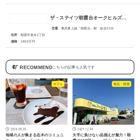
ザ・ステイツ朝霞台オークヒルズ 1階部分
交通
東武東上線「朝霞台」駅 徒歩22分
住所
朝霞市泉水2丁目
価格
1800万円
RECOMMEND
カフェ
食品・雑貨
2024.09.20
2021.12.04
地域の人が集まる志木のコミュニ
大手に負けない品揃えが魅力！朝