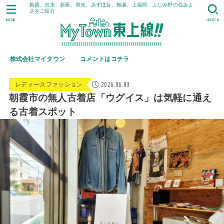
朝霞、志木、新座、和光、みずほ台、鶴瀬、上福岡、ふじみ野の住みよ
さをご紹介
MENU
SEARCH
株式会社マイタウン
コメントはコチラ
2026.06.03
レディースファッション
朝霞市の無人古着店「ウグイス」は気軽に通え
る古着スポット