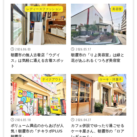
レディースファッション
美容室
2026.06.03
2026.05.17
朝霞市の無人古着店「ウグイ
朝霞市の「りよ美容室」は緑と
ス」は気軽に通える古着スポッ
花があふれるくつろぎ美容室
ト
テイクアウト
ケーキ・洋菓子
2026.05.10
2026.04.27
ボリューム満点のからあげが人
カフェ併設でゆったり過ごせる
気！朝霞市の「チキラボPLUS
ケーキ屋さん、朝霞市の「ロア
朝霞店」
レギューム」