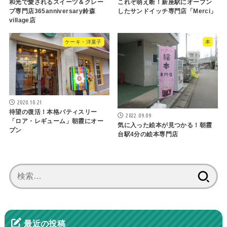
和光で愛されるスイーツ＆クレー
これぞ萌え断！新座駅にオープン
プ専門店365anniversary鈴森
したサンドイッチ専門店「Merci」
village店
ケーキ・洋菓子
本
2020.10.21
待望の復活！本格パティスリー
2022.09.09
「ロア・レギューム」朝霞にオー
気に入った絵本が見つかる！朝霞
プン
台駅4分の絵本専門店
検
索:
最近の投稿