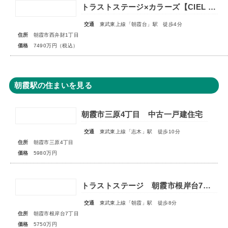
トラストステージ×カラーズ【CIEL VILLA】朝霞市西弁財1丁目2期 ★限定1棟 販売開始★
交通
東武東上線「朝霞台」駅 徒歩4分
住所
朝霞市西弁財1丁目
価格
7490万円（税込）
朝霞駅の住まいを見る
朝霞市三原4丁目 中古一戸建住宅
交通
東武東上線「志木」駅 徒歩10分
住所
朝霞市三原4丁目
価格
5980万円
トラストステージ 朝霞市根岸台7丁目44期 限定1区画
交通
東武東上線「朝霞」駅 徒歩8分
住所
朝霞市根岸台7丁目
価格
5750万円