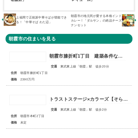
朝霞市の地元民が愛する本格インド
上福岡で正統派中華そばが堪能でき
カレー！「ダルサン」の絶品チーズ
る！「中華そば わた辺」
ナンセット
朝霞市の住まいを見る
朝霞市膝折町1丁目 建築条件なし売地 全1区画
交通
東武東上線「朝霞」駅 徒歩20分
住所
朝霞市膝折町1丁目
価格
2390万円
トラストステージ×カラーズ【そらいろ空間】朝霞市本町2丁目14期 全3棟◇販売予告◇
交通
東武東上線「朝霞」駅 徒歩2分
住所
朝霞市本町2丁目
価格
未定