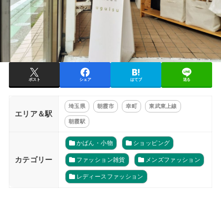
ポスト
シェア
はてブ
送る
埼玉県
朝霞市
幸町
東武東上線
エリア＆駅
朝霞駅
かばん・小物
ショッピング
カテゴリー
ファッション雑貨
メンズファッション
レディースファッション