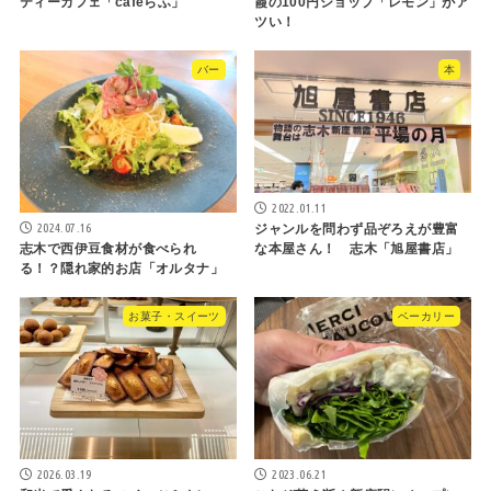
ティーカフェ「cafeらふ」
霞の100円ショップ「レモン」がア
ツい！
バー
本
2022.01.11
2024.07.16
ジャンルを問わず品ぞろえが豊富
な本屋さん！ 志木「旭屋書店」
志木で西伊豆食材が食べられ
る！？隠れ家的お店「オルタナ」
お菓子・スイーツ
ベーカリー
2026.03.19
2023.06.21