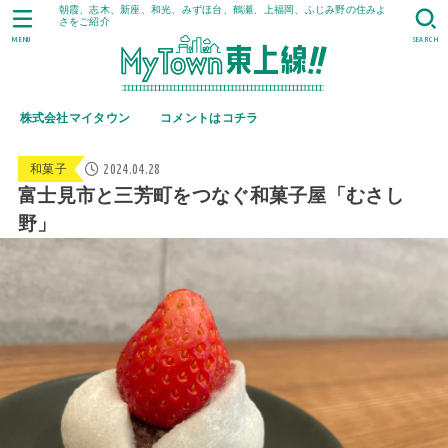
朝霞、志木、新座、和光、みずほ台、鶴瀬、上福岡、ふじみ野の住みよ
さをご紹介
MENU
SEARCH
株式会社マイタウン
コメントはコチラ
2024.04.28
和菓子
富士見市と三芳町をつなぐ和菓子屋「むさし
野」