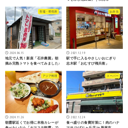
市場・即売所
お弁当
2024.06.15
2021.12.19
地元で人気！新座「石井農園」朝
駅で手に入るやさしいおにぎり
摘み完熟トマトを食べてみました♪
志木駅「おむすび権兵衛」
アジア料理
スーパー
2024.11.26
2022.12.24
朝霞駅近くでお得に本格カレーが
食べ盛りの食費対策に！肉のハナ
食べたいなら「ナマステ朝霞」で
マサ ひばりヶ丘店 in 新座市