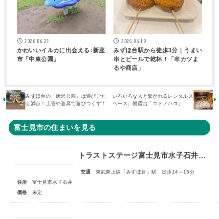
2026.06.23
2026.06.19
かわいいイルカに出会える♪新座
みずほ台駅から徒歩3分｜うまい
市「中東公園」
串とビールで乾杯！「串カツま
るや商店」
みずほ台の「唐沢公園」は遊びごた
いろいろな人と繋がれるレンタルス
え満点！土管や遊具で遊びつくす！
ペース。朝霞台「コトノハコ」
富士見市の住まいを見る
トラストステージ富士見市水子石井21期 全12区画 ◇販売予告◇
交通
東武東上線「みずほ台」駅 徒歩14～15分
住所
富士見市水子石井
価格
未定