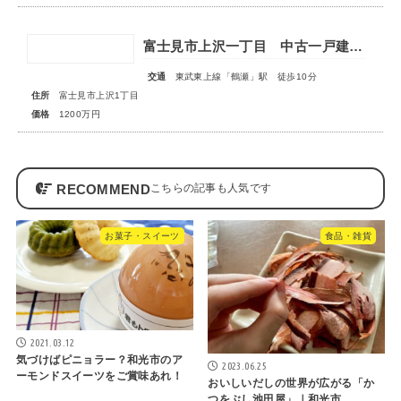
富士見市上沢一丁目 中古一戸建住宅
交通
東武東上線「鶴瀬」駅 徒歩10分
住所
富士見市上沢1丁目
価格
1200万円
RECOMMEND
お菓子・スイーツ
食品・雑貨
2021.03.12
気づけばピニョラー？和光市のア
2023.06.25
ーモンドスイーツをご賞味あれ！
おいしいだしの世界が広がる「か
つをぶし池田屋」｜和光市