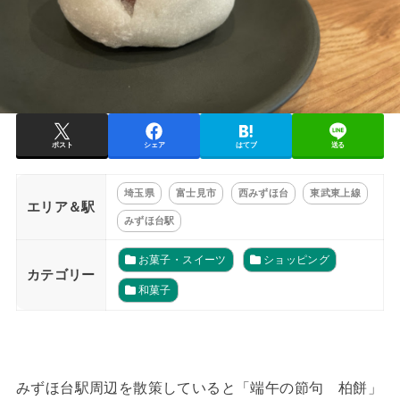
ポスト
シェア
はてブ
送る
埼玉県
富士見市
西みずほ台
東武東上線
エリア＆駅
みずほ台駅
お菓子・スイーツ
ショッピング
カテゴリー
和菓子
みずほ台駅周辺を散策していると「端午の節句 柏餅」