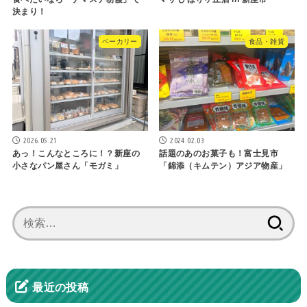
決まり！
ベーカリー
食品・雑貨
2026.05.21
2024.02.03
あっ！こんなところに！？新座の
話題のあのお菓子も！富士見市
小さなパン屋さん「モガミ」
「錦添（キムテン）アジア物産」
検
索:
最近の投稿