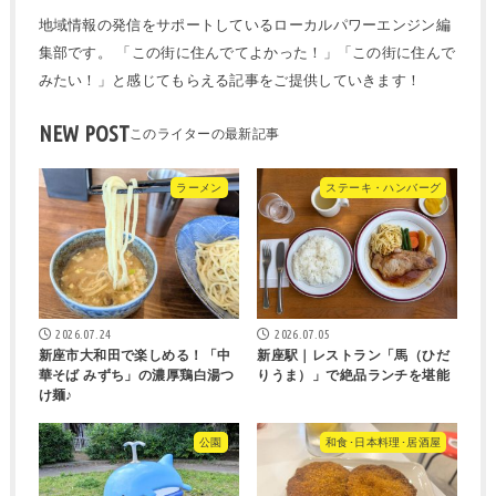
地域情報の発信をサポートしているローカルパワーエンジン編
集部です。 「この街に住んでてよかった！」「この街に住んで
みたい！」と感じてもらえる記事をご提供していきます！
NEW POST
ラーメン
ステーキ・ハンバーグ
2026.07.24
2026.07.05
新座市大和田で楽しめる！「中
新座駅｜レストラン「馬（ひだ
華そば みずち」の濃厚鶏白湯つ
りうま）」で絶品ランチを堪能
け麺♪
公園
和食･日本料理･居酒屋