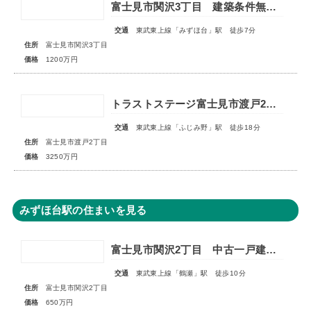
富士見市関沢3丁目 建築条件無売地
交通
東武東上線「みずほ台」駅 徒歩7分
住所
富士見市関沢3丁目
価格
1200万円
トラストステージ富士見市渡戸2丁目4期 全2区画
交通
東武東上線「ふじみ野」駅 徒歩18分
住所
富士見市渡戸2丁目
価格
3250万円
みずほ台駅の住まいを見る
富士見市関沢2丁目 中古一戸建住宅
交通
東武東上線「鶴瀬」駅 徒歩10分
住所
富士見市関沢2丁目
価格
650万円