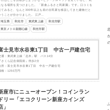
今日はどこをお散歩しようかな～とグーグルマップを見ていると、気
になる場所を見つけました。 「新倉ふるさと民家園」です。口コミを
見てみると、なんと300年以上も前の古民家を移設してきた建物だと
いうことが分かりました。 江戸...
埼玉県
和光市
東武東上線
和光市駅
東京メトロ副都心線
和光市駅
富士見市水谷東1丁目 中古一戸建住宅
交通：東武東上線「志木」駅 バス14分
『さくら記念病院前』停歩2分
住所：富士見市水谷東1丁目 中古一戸建住宅
価格：1250万円
新座市にニューオープン！コインラン
ドリー「エコクリーン新座カインズ
店」