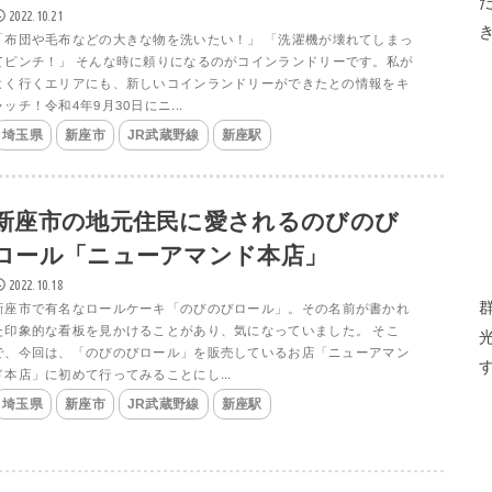
2022.10.21
「布団や毛布などの大きな物を洗いたい！」 「洗濯機が壊れてしまっ
てピンチ！」 そんな時に頼りになるのがコインランドリーです。私が
よく行くエリアにも、新しいコインランドリーができたとの情報をキ
ャッチ！令和4年9月30日にニ...
埼玉県
新座市
JR武蔵野線
新座駅
新座市の地元住民に愛されるのびのび
ロール「ニューアマンド本店」
2022.10.18
新座市で有名なロールケーキ「のびのびロール」。その名前が書かれ
た印象的な看板を見かけることがあり、気になっていました。 そこ
で、今回は、「のびのびロール」を販売しているお店「ニューアマン
ド本店」に初めて行ってみることにし...
埼玉県
新座市
JR武蔵野線
新座駅