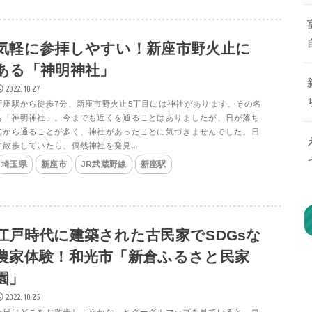
気軽に参拝しやすい！新座市野火止に
ある「神明神社」
2022.10.27
新座駅から徒歩7分、新座市野火止5丁目には神社があります。その名
も「神明神社」。今までも近くを通ることはありましたが、日が落ち
てから通ることが多く、神社があったことに気づきませんでした。日
中散歩していたら、偶然神社を発見...
埼玉県
新座市
JR武蔵野線
新座駅
江戸時代に建築された古民家でSDGsな
農家体験！和光市「新倉ふるさと民家
園」
2022.10.25