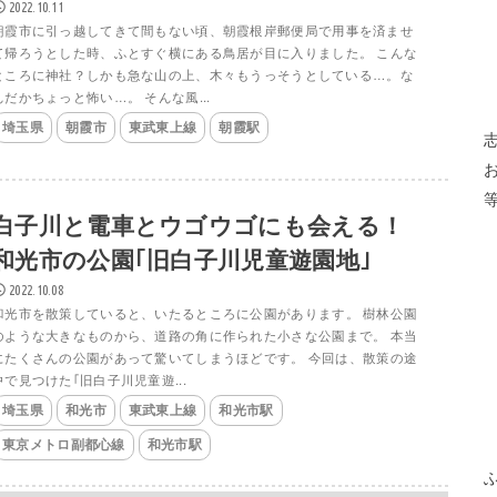
2022.10.11
朝霞市に引っ越してきて間もない頃、朝霞根岸郵便局で用事を済ませ
て帰ろうとした時、ふとすぐ横にある鳥居が目に入りました。 こんな
ところに神社？しかも急な山の上、木々もうっそうとしている…。な
んだかちょっと怖い…。 そんな風...
埼玉県
朝霞市
東武東上線
朝霞駅
白子川と電車とウゴウゴにも会える！
和光市の公園｢旧白子川児童遊園地｣
2022.10.08
和光市を散策していると、いたるところに公園があります。 樹林公園
のような大きなものから、道路の角に作られた小さな公園まで。 本当
にたくさんの公園があって驚いてしまうほどです。 今回は、散策の途
中で見つけた｢旧白子川児童遊...
埼玉県
和光市
東武東上線
和光市駅
東京メトロ副都心線
和光市駅