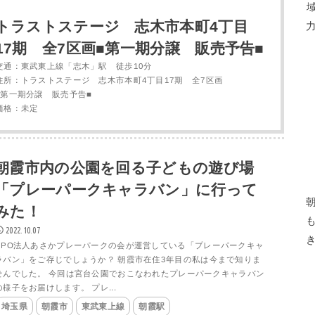
トラストステージ 志木市本町4丁目
17期 全7区画■第一期分譲 販売予告■
交通：東武東上線「志木」駅 徒歩10分
住所：トラストステージ 志木市本町4丁目17期 全7区画
■第一期分譲 販売予告■
価格：未定
朝霞市内の公園を回る子どもの遊び場
「プレーパークキャラバン」に行って
みた！
2022.10.07
NPO法人あさかプレーパークの会が運営している「プレーパークキャ
ラバン」をご存じでしょうか？ 朝霞市在住3年目の私は今まで知りま
せんでした。 今回は宮台公園でおこなわれたプレーパークキャラバン
の様子をお届けします。 プレ...
埼玉県
朝霞市
東武東上線
朝霞駅