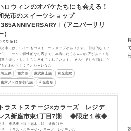
ハロウィンのオバケたちにも会える！
和光市のスイーツショップ
｢365ANNIVERSARY｣（アニバーサリ
ー）
2022.10.15
和光市には、いくつものスイーツショップがあります。 伝統的なモノ
からユニークで個性的なお店まで、本当にたくさんのお店があって毎
回選ぶ楽しさをこちらに与えてくれています。 その中でも今回は、と
てもかわいらしくてオシャレなス...
埼玉県
和光市
東武東上線
和光市駅
東京メトロ副都心線
和光市駅
トラストステージ×カラーズ レジデ
ンス新座市東1丁目7期 ◆限定１棟◆
交通：東武東上線「志木」駅 徒歩21分
住所：トラストステージ×カラーズ レジデンス