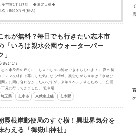
新座市東1丁目7期 ◆限定１棟◆
価格：5990万円(税込)
これが無料？毎日でも行きたい志木市
の「いろは親水公園ウォーターパー
ク」
2022.10.13
「志木市役所の近くに、じゃぶじゃぶ池ができるらしいよ！」 夏の初
め、ママ友経由で耳にした気になる情報。残念ながら今年は「水遊び
期間」に間に合わなかったのですが、来年リベンジするために、公園
へ下見に行ってきました。 駐車場...
埼玉県
志木市
東武東上線
志木駅
朝霞根岸郵便局のすぐ横！異世界気分を
味わえる「御嶽山神社」