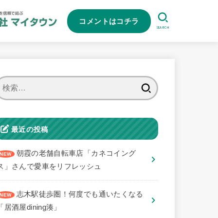
コメントはコチラ
SEARCH
検
索:
最近の投稿
朝霞の老舗自転車店「カネコイング
ス」さんで愛車をリフレッシュ
志木駅徒歩圏！何度でも通いたくなる
「居酒屋dining湊」