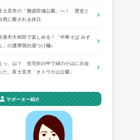
​富士見市の「難波田城公園」へ！ 歴史と
自然に癒される休日
新座市大和田で楽しめる！「中華そば みず
ち」の濃厚鶏白湯つけ麺♪
えっ、山？ 住宅街の中で緑の小山に出会
った。富士見市「オトウカ山公園」
サポーター紹介