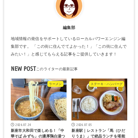
編集部
地域情報の発信をサポートしているローカルパワーエンジン編
集部です。 「この街に住んでてよかった！」「この街に住んで
みたい！」と感じてもらえる記事をご提供していきます！
NEW POST
ラーメン
ステーキ・ハンバーグ
2026.07.24
2026.07.05
新座市大和田で楽しめる！「中
新座駅｜レストラン「馬（ひだ
華そば みずち」の濃厚鶏白湯つ
りうま）」で絶品ランチを堪能