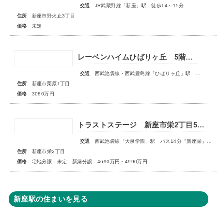
交通
JR武蔵野線「新座」駅 徒歩14～15分
住所
新座市野火止3丁目
価格
未定
レーベンハイムひばりヶ丘 5階部分
交通
西武池袋線・西武豊島線「ひばりヶ丘」駅 徒歩17分
住所
新座市栗原1丁目
価格
3080万円
トラストステージ 新座市栄2丁目5期 全9区画 宅地分譲：◇販売予告◇新築分譲：◆販売開始◆
交通
西武池袋線「大泉学園」駅 バス14分『新座栄』停歩5～6分
住所
新座市栄2丁目
価格
宅地分譲：未定 新築分譲：4690万円・4990万円
新座駅の住まいを見る