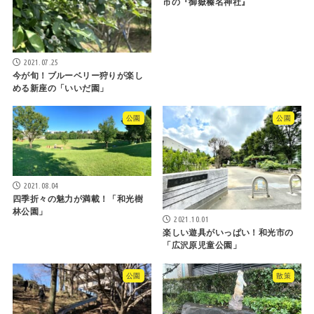
市の『御嶽榛名神社』
2021.07.25
今が旬！ブルーベリー狩りが楽し
める新座の「いいだ園」
公園
公園
2021.08.04
四季折々の魅力が満載！「和光樹
林公園」
2021.10.01
楽しい遊具がいっぱい！和光市の
「広沢原児童公園」
公園
散策