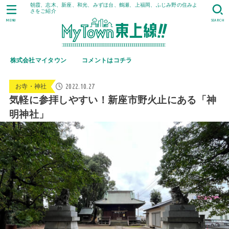
朝霞、志木、新座、和光、みずほ台、鶴瀬、上福岡、ふじみ野の住みよ
さをご紹介
MENU
SEARCH
株式会社マイタウン
コメントはコチラ
2022.10.27
お寺・神社
気軽に参拝しやすい！新座市野火止にある「神
明神社」