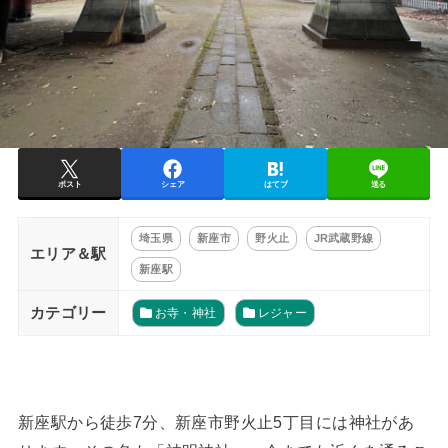
ポスト
シェア
はてブ
送る
埼玉県
新座市
野火止
JR武蔵野線
エリア＆駅
新座駅
カテゴリー
お寺・神社
レジャー
新座駅から徒歩7分、新座市野火止5丁目には神社があ