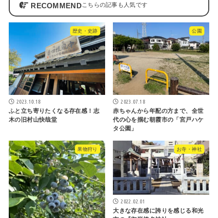
RECOMMEND
歴史・史跡
公園
2023.10.18
2023.07.18
ふと立ち寄りたくなる存在感！志
赤ちゃんから年配の方まで、全世
木の旧村山快哉堂
代の心を掴む朝霞市の「宮戸ハケ
タ公園」
果物狩り
お寺・神社
2022.02.01
大きな存在感に誇りを感じる和光