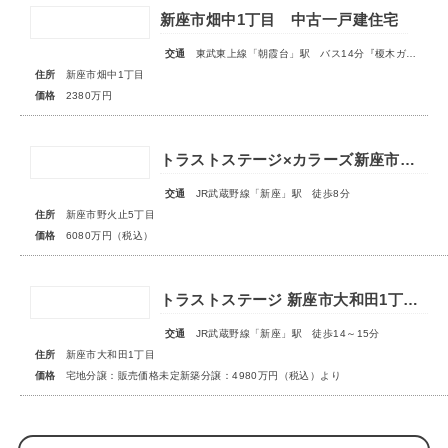
新座市畑中1丁目 中古一戸建住宅
交通
東武東上線「朝霞台」駅 バス14分『榎木ガード』停歩2分
住所
新座市畑中1丁目
価格
2380万円
トラストステージ×カラーズ新座市野火止5丁目46期 全12棟◆最終１棟◆
交通
JR武蔵野線「新座」駅 徒歩8分
住所
新座市野火止5丁目
価格
6080万円（税込）
トラストステージ 新座市大和田1丁目19期 全24区画◆第3期分譲 新築分譲住宅 販売開始◆◆第4期分譲 2次販売 宅地分譲 販売予告◆
交通
JR武蔵野線「新座」駅 徒歩14～15分
住所
新座市大和田1丁目
価格
宅地分譲：販売価格未定新築分譲：4980万円（税込）より