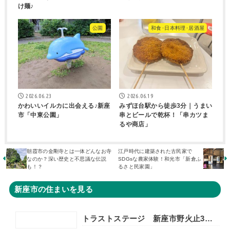
け麺♪
公園
和食･日本料理･居酒屋
2026.06.23
2026.06.19
かわいいイルカに出会える♪新座
みずほ台駅から徒歩3分｜うまい
市「中東公園」
串とビールで乾杯！「串カツま
るや商店」
朝霞市の金剛寺とは一体どんなお寺
江戸時代に建築された古民家で
なのか？深い歴史と不思議な伝説
SDGsな農家体験！和光市「新倉ふ
も！？
るさと民家園」
新座市の住まいを見る
トラストステージ 新座市野火止3丁目55期 全15区画■第一期分譲 販売予告■