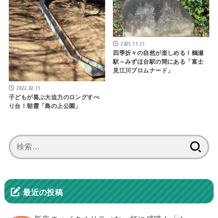
2025.11.21
四季折々の自然が楽しめる！鶴瀬
駅～みずほ台駅の間にある「富士
見江川プロムナード」
2022.02.11
子どもが喜ぶ大迫力のロングすべ
り台！朝霞「島の上公園」
検
索:
最近の投稿