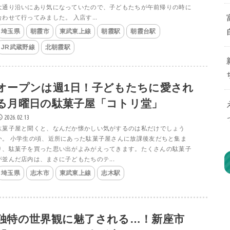
大通り沿いにあり気になっていたので、子どもたちが午前帰りの時に
合わせて行ってみました。 入店す...
埼玉県
朝霞市
東武東上線
朝霞駅
朝霞台駅
JR武蔵野線
北朝霞駅
オープンは週1日！子どもたちに愛され
る月曜日の駄菓子屋「コトリ堂」
2026.02.13
駄菓子屋と聞くと、なんだか懐かしい気がするのは私だけでしょう
か。 小学生の頃、近所にあった駄菓子屋さんに放課後友だちと集ま
り、駄菓子を買った思い出がよみがえってきます。たくさんの駄菓子
が並んだ店内は、まさに子どもたちのテ...
埼玉県
志木市
東武東上線
志木駅
独特の世界観に魅了される…！新座市