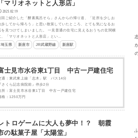
「マリオネットと人形店」
2025.02.19
前回ご紹介した「酵素風呂そら」さんからの帰り道、「近所を少しお
散歩してから帰ろう」と思い散策していたところ、とても気になるお
店を見つけてしまいました。 一見普通の住宅に見えるおうちの玄関横
に、「マリオネットと人形店」とい...
埼玉県
新座市
JR武蔵野線
新座駅
富士見市水谷東1丁目 中古一戸建住宅
交通：東武東上線「志木」駅 バス14分
『さくら記念病院前』停歩2分
住所：富士見市水谷東1丁目 中古一戸建住宅
価格：1250万円
レトロゲームに大人も夢中！？ 朝霞
市の駄菓子屋「太陽堂」