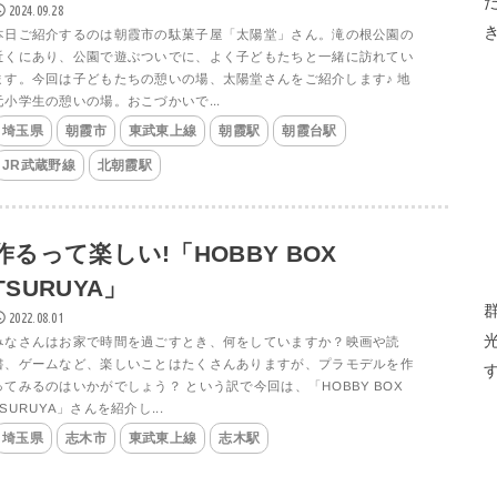
2024.09.28
本日ご紹介するのは朝霞市の駄菓子屋「太陽堂」さん。滝の根公園の
近くにあり、公園で遊ぶついでに、よく子どもたちと一緒に訪れてい
ます。今回は子どもたちの憩いの場、太陽堂さんをご紹介します♪ 地
元小学生の憩いの場。おこづかいで...
埼玉県
朝霞市
東武東上線
朝霞駅
朝霞台駅
JR武蔵野線
北朝霞駅
作るって楽しい!「HOBBY BOX
TSURUYA」
2022.08.01
みなさんはお家で時間を過ごすとき、何をしていますか？映画や読
書、ゲームなど、楽しいことはたくさんありますが、プラモデルを作
ってみるのはいかがでしょう？ という訳で今回は、「HOBBY BOX
TSURUYA」さんを紹介し...
埼玉県
志木市
東武東上線
志木駅