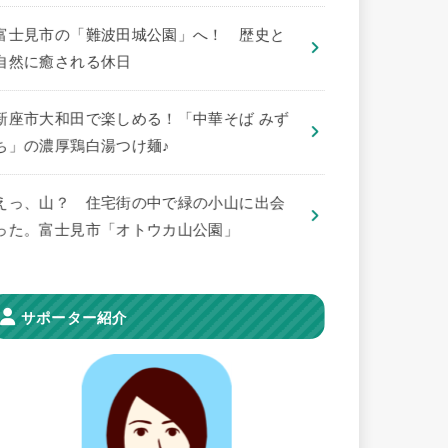
​富士見市の「難波田城公園」へ！ 歴史と
自然に癒される休日
新座市大和田で楽しめる！「中華そば みず
ち」の濃厚鶏白湯つけ麺♪
えっ、山？ 住宅街の中で緑の小山に出会
った。富士見市「オトウカ山公園」
サポーター紹介