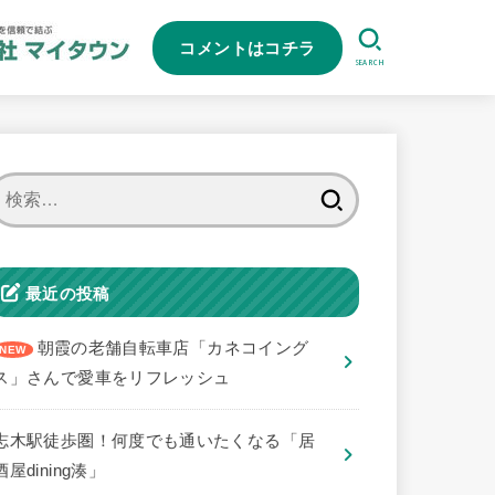
コメントはコチラ
SEARCH
検
索:
最近の投稿
朝霞の老舗自転車店「カネコイング
ス」さんで愛車をリフレッシュ
志木駅徒歩圏！何度でも通いたくなる「居
酒屋dining湊」