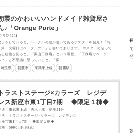
朝霞のかわいいハンドメイド雑貨屋さ
ん♪「Orange Porte」
2022.05.04
散歩をしていると、ベーグルの絵が書いてあるポスターを発見！「毎
月第一火曜日はベーグルの日」と書いてあります。 ポスターの貼って
ある建物を見ると、「栗山工務店」という看板。「工務店でベーグ
ル？」と不思議に思っていると、「栗...
埼玉県
朝霞市
東武東上線
朝霞駅
トラストステージ×カラーズ レジデ
ンス新座市東1丁目7期 ◆限定１棟◆
交通：東武東上線「志木」駅 徒歩21分
住所：トラストステージ×カラーズ レジデンス
新座市東1丁目7期 ◆限定１棟◆
価格：5990万円(税込)