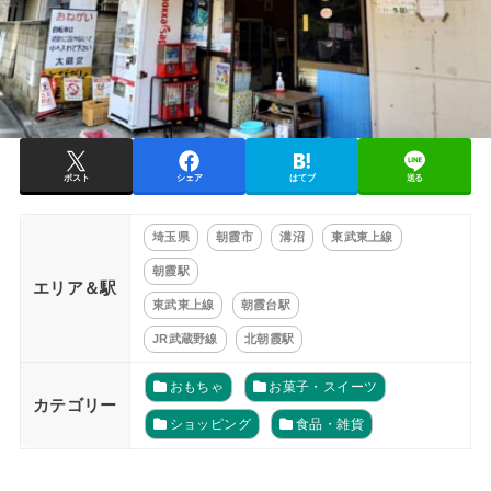
ポスト
シェア
はてブ
送る
埼玉県
朝霞市
溝沼
東武東上線
朝霞駅
エリア＆駅
東武東上線
朝霞台駅
JR武蔵野線
北朝霞駅
おもちゃ
お菓子・スイーツ
カテゴリー
ショッピング
食品・雑貨