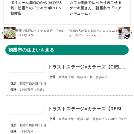
ボリューム満点のからあげが人
カフェ併設でゆったり過ごせる
気！朝霞市の「チキラボPLUS
ケーキ屋さん、朝霞市の「ロア
朝霞店」
レギューム」
新座で気軽にベトナム気分！「ME
地域の人が集まる志木のコミュニテ
LINH QUAN」
ィーカフェ「cafeらふ」
朝霞市の住まいを見る
トラストステージ×カラーズ【CIEL VILLA】朝霞市西弁財1丁目2期 ★限定1棟 販売開始★
交通
東武東上線「朝霞台」駅 徒歩4分
住所
朝霞市西弁財1丁目
価格
7490万円（税込）
トラストステージ×カラーズ【RESIDENCE】朝霞市膝折町1丁目12期 全2棟◇最終1棟◇
交通
東武東上線「朝霞」駅 徒歩20分バス8分『膝折町一丁目』停歩3分
住所
朝霞市膝折町1丁目
価格
4480万円