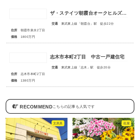
ザ・ステイツ朝霞台オークヒルズ 1階部分
交通
東武東上線「朝霞台」駅 徒歩22分
住所
朝霞市泉水2丁目
価格
1800万円
志木市本町2丁目 中古一戸建住宅
交通
東武東上線「志木」駅 徒歩20分
住所
志木市本町2丁目
価格
1380万円
RECOMMEND
文房具
花屋