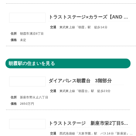
トラストステージ×カラーズ【AND PLUS】朝霞市溝沼6丁目22期 全2棟◇販売予告◇
交通
東武東上線「朝霞」駅 徒歩14分
住所
朝霞市溝沼6丁目
価格
未定
朝霞駅の住まいを見る
ダイアパレス朝霞台 3階部分
交通
東武東上線「朝霞台」駅 徒歩23分
住所
新座市野火止八丁目
価格
2650万円
トラストステージ 新座市栄2丁目5期 全9区画 宅地分譲：◇販売予告◇新築分譲：◆販売開始◆
交通
西武池袋線「大泉学園」駅 バス14分『新座栄』停歩5～6分