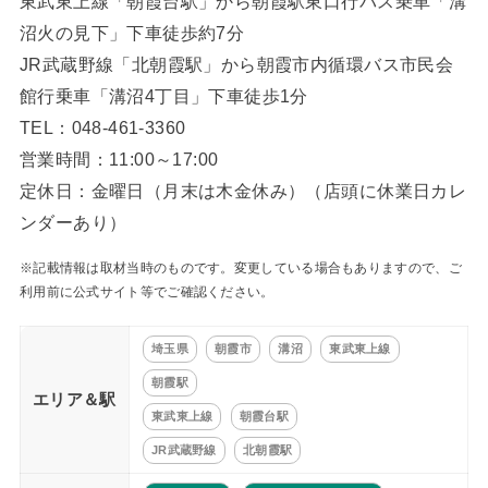
東武東上線「朝霞台駅」から朝霞駅東口行バス乗車「溝
沼火の見下」下車徒歩約7分
JR武蔵野線「北朝霞駅」から朝霞市内循環バス市民会
館行乗車「溝沼4丁目」下車徒歩1分
TEL：048-461-3360
営業時間：11:00～17:00
定休日：金曜日（月末は木金休み）（店頭に休業日カレ
ンダーあり）
※記載情報は取材当時のものです。変更している場合もありますので、ご
利用前に公式サイト等でご確認ください。
埼玉県
朝霞市
溝沼
東武東上線
朝霞駅
エリア＆駅
東武東上線
朝霞台駅
JR武蔵野線
北朝霞駅