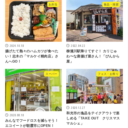
お弁当
食品・雑貨
2024.10.18
2022.04.22
揚げたて熱々のハムカツが食べた
柳瀬川駅降りてすぐ！ カリじゅ
い！志木の「マルケイ精肉店」さ
わ〜な唐揚げ屋さん！「びんから
んへGO！
屋」
スーパー
フェス・お祭り
2020.12.27
和光市の逸品をテイクアウトで楽
2020.08.18
しめる「TAKE OUT クリスマス
みんなでフードロスを減らそう！
マルシェ」
エコイートが朝霞市にOPEN！