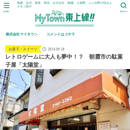
朝霞、志木、新座、和光、みずほ台、鶴瀬、上福岡、ふじみ野の住みよ
さをご紹介
MENU
SEARCH
株式会社マイタウン
コメントはコチラ
2024.09.28
お菓子・スイーツ
レトロゲームに大人も夢中！？ 朝霞市の駄菓
子屋「太陽堂」