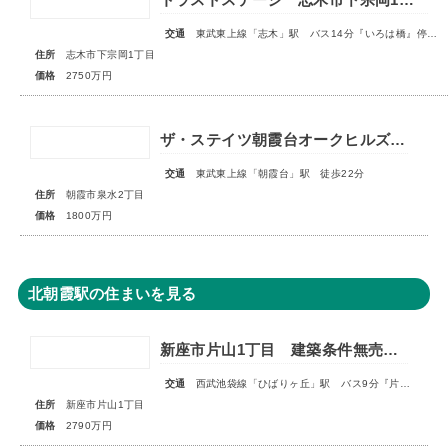
交通
東武東上線「志木」駅 バス14分『いろは橋』停歩13分
住所
志木市下宗岡1丁目
価格
2750万円
ザ・ステイツ朝霞台オークヒルズ 1階部分
交通
東武東上線「朝霞台」駅 徒歩22分
住所
朝霞市泉水2丁目
価格
1800万円
北朝霞駅の住まいを見る
新座市片山1丁目 建築条件無売地 全1区画
交通
西武池袋線「ひばりヶ丘」駅 バス9分『片山小学校』停歩3分
住所
新座市片山1丁目
価格
2790万円