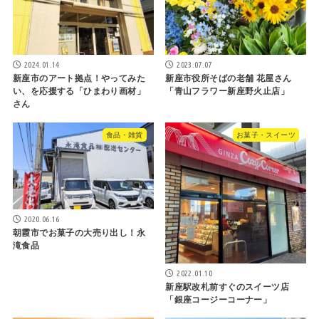
2024.01.14
2023.07.07
新座市のアート拠点！やってみた
新座市役所そばの老舗 花屋さん
い、を応援する「ひまわり画材」
「青山フラワー新座野火止店」
さん
食品・雑貨
お菓子・スイーツ
2020.06.16
朝霞市でお菓子の大売り出し！永
滝食品
2022.01.10
新座駅改札前すぐのスイーツ店
「銀座コージーコーナー」