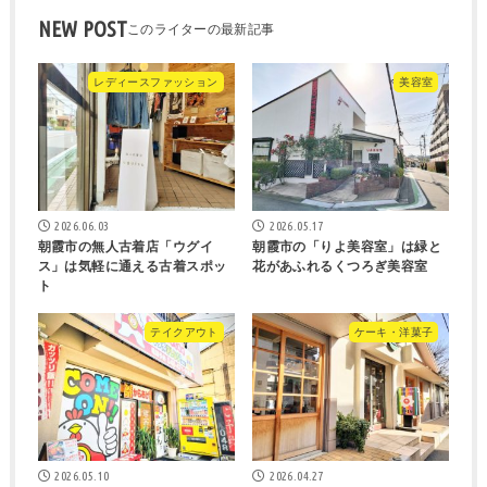
NEW POST
レディースファッション
美容室
2026.06.03
2026.05.17
朝霞市の無人古着店「ウグイ
朝霞市の「りよ美容室」は緑と
ス」は気軽に通える古着スポッ
花があふれるくつろぎ美容室
ト
テイクアウト
ケーキ・洋菓子
2026.05.10
2026.04.27