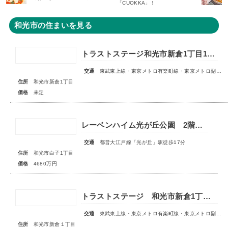
「CUOKKA」！
和光市の住まいを見る
トラストステージ和光市新倉1丁目18期 全6区画■第1期分譲 販売予告■
交通
東武東上線・東京メトロ有楽町線・東京メトロ副都心線「和光市」駅 徒歩14～15分
住所
和光市新倉1丁目
価格
未定
レーベンハイム光が丘公園 2階部分
交通
都営大江戸線「光が丘」駅徒歩17分
住所
和光市白子1丁目
価格
4680万円
トラストステージ 和光市新倉1丁目17期 全5区画■第1期分譲 販売予告■
交通
東武東上線・東京メトロ有楽町線・東京メトロ副都心線「和光市」駅 徒歩14～15分
住所
和光市新倉１丁目