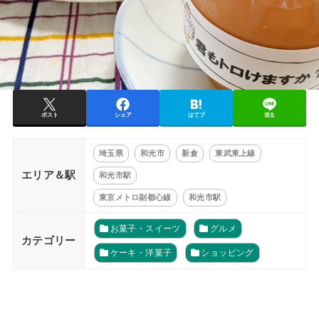
ポスト
シェア
はてブ
送る
埼玉県
和光市
新倉
東武東上線
エリア＆駅
和光市駅
東京メトロ副都心線
和光市駅
お菓子・スイーツ
グルメ
カテゴリー
ケーキ・洋菓子
ショッピング