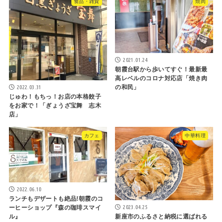
食品・雑貨
焼肉
2021.01.24
朝霞台駅から歩いてすぐ！最新最
高レベルのコロナ対応店「焼き肉
2022.03.31
の和民」
じゅわ！もちっ！お店の本格餃子
をお家で！「ぎょうざ宝舞 志木
店」
カフェ
中華料理
2022.06.10
ランチもデザートも絶品!朝霞のコ
2023.04.25
ーヒーショップ『森の珈琲スマイ
ル』
新座市のふるさと納税に選ばれる