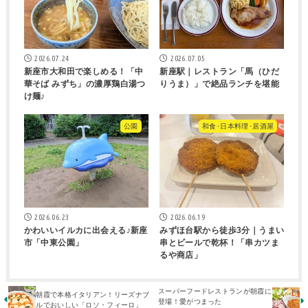
2026.07.24
2026.07.05
新座市大和田で楽しめる！「中
新座駅｜レストラン「馬（ひだ
華そば みずち」の濃厚鶏白湯つ
りうま）」で絶品ランチを堪能
け麺♪
公園
和食･日本料理･居酒屋
2026.06.23
2026.06.19
かわいいイルカに出会える♪新座
みずほ台駅から徒歩3分｜うまい
市「中東公園」
串とビールで乾杯！「串カツま
るや商店」
スーパーフードレストランが朝霞に
朝霞で本格イタリアン！リーズナブ
登場！愛がつまった
ルでおいしい「ロソ・フィーロ」