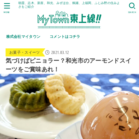
朝霞、志木、新座、和光、みずほ台、鶴瀬、上福岡、ふじみ野の住みよ
さをご紹介
MENU
SEARCH
株式会社マイタウン
コメントはコチラ
2021.03.12
お菓子・スイーツ
気づけばピニョラー？和光市のアーモンドスイ
ーツをご賞味あれ！