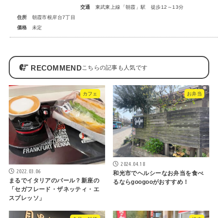
交通
東武東上線「朝霞」駅 徒歩12～13分
住所
朝霞市根岸台7丁目
価格
未定
RECOMMEND
カフェ
お弁当
2024.04.18
2022.03.06
和光市でヘルシーなお弁当を食べ
まるでイタリアのバール？新座の
るならgoogooがおすすめ！
「セガフレード・ザネッティ・エ
スプレッソ」