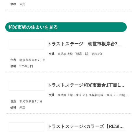
価格
未定
和光市駅の住まいを見る
トラストステージ 朝霞市根岸台7丁目44期 限定1区画
交通
東武東上線「朝霞」駅 徒歩8分
住所
朝霞市根岸台7丁目
価格
5750万円
トラストステージ和光市新倉1丁目16期 全11区画◇販売予告◇
交通
東武東上線・東京メトロ有楽町線・東京メトロ副都心線「和光市」駅 徒歩14～15分
住所
和光市新倉1丁目
価格
未定
トラストステージ×カラーズ【RESIDENCE】朝霞市根岸台7丁目41期 全13区画第一期分譲 宅地分譲第二期分譲 新築分譲住宅 ◇販売予告◇