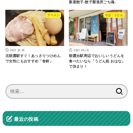
新座餃子-餃子製造所ごち魂-
ラーメン
そば・うどん
2021.05.05
2021.06.18
北朝霞駅すぐ！あっさりつけめん
朝霞台駅周辺でおいしいうどんを
で女性にもおすすめ「舎鈴」
食べたいなら「うどん処 おはな」
で決まり！
検
索:
最近の投稿