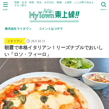
朝霞、志木、新座、和光、みずほ台、鶴瀬、上福岡、ふじみ野の住みよ
さをご紹介
MENU
SEARCH
株式会社マイタウン
コメントはコチラ
2021.03.15
イタリアン
朝霞で本格イタリアン！リーズナブルでおいし
い「ロソ・フィーロ」