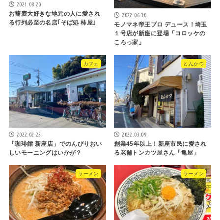
2021.08.20
お蕎麦大好きな地元の人に愛され
2022.06.30
る行列必至の名店｢そば処 柿屋｣
モノマネ帝王プロ デュース！埼玉
１号店が新座に登場「コロッケの
ころっ家」
カフェ
とんかつ
2022.02.25
2022.03.09
「珈琲館 新座店」でのんびりおい
創業45年以上！新座市民に愛され
しいモーニングはいかが？
る老舗トンカツ屋さん「亀屋」
ラーメン
ラーメン