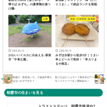
新座市大和田で楽しめる！「中
新座駅｜レストラン「馬（ひだ
華そば みずち」の濃厚鶏白湯つ
りうま）」で絶品ランチを堪能
け麺♪
公園
和食･日本料理･居酒屋
2026.06.23
2026.06.19
かわいいイルカに出会える♪新座
みずほ台駅から徒歩3分｜うまい
市「中東公園」
串とビールで乾杯！「串カツま
るや商店」
朝霞の「割烹花いろ」で絶品中華そ
気づけばピニョラー？和光市のアー
ばはいかがですか？
モンドスイーツをご賞味あれ！
朝霞市の住まいを見る
トラストステージ 朝霞市根岸台7丁目44期 限定1区画