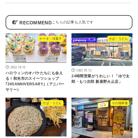
RECOMMEND
ケーキ・洋菓子
そば・うどん
2022.10.15
2022.01.12
ハロウィンのオバケたちにも会え
24時間営業がうれしい！「ゆで太
る！和光市のスイーツショップ
郎・もつ次郎 新座野火止店」
｢365ANNIVERSARY｣（アニバー
サリー）
そば・うどん
その他和食