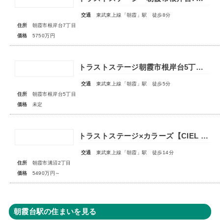
交通
東武東上線「朝霞」駅 徒歩8分
住所
朝霞市根岸台7丁目
価格
5750万円
トラストステージ朝霞市根岸台5丁目43期 全6区画◇販売予告◇
交通
東武東上線「朝霞」駅 徒歩5分
住所
朝霞市根岸台5丁目
価格
未定
トラストステージ×カラーズ【CIEL VILLA】朝霞市溝沼2丁目21期 全4棟 ◆販売開始◆オープンハウス開催中！
交通
東武東上線「朝霞」駅 徒歩14分
住所
朝霞市溝沼2丁目
価格
5490万円～
朝霞台駅の住まいを見る