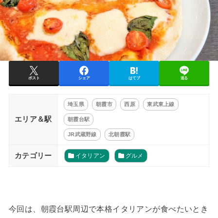
ポスト
シェア
はてブ
送る
埼玉県
朝霞市
西原
東武東上線
エリア＆駅
朝霞台駅
JR武蔵野線
北朝霞駅
カテゴリー
イタリアン
グルメ
今回は、朝霞台駅周辺で本格イタリアンが食べたいとき