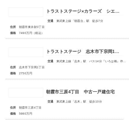
トラストステージ×カラーズ シエルヴィラ朝霞市東弁財3丁目3期 ★限定1棟 販売開始★
交通
東武東上線「朝霞台」駅 徒歩7分
住所
朝霞市東弁財3丁目
価格
7490万円（税込）
トラストステージ 志木市下宗岡1丁目7期 全7区画■大変ご好評につき最終1区画となりました■
交通
東武東上線「志木」駅 バス14分『いろは橋』停歩13分
住所
志木市下宗岡1丁目
価格
2750万円
朝霞市三原4丁目 中古一戸建住宅
交通
東武東上線「志木」駅 徒歩10分
住所
朝霞市三原4丁目
価格
5980万円