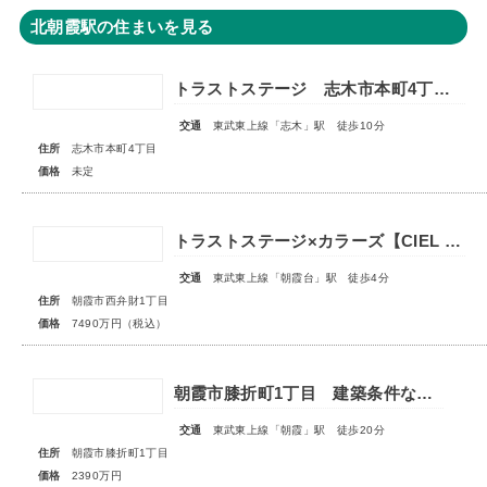
北朝霞駅の住まいを見る
トラストステージ 志木市本町4丁目17期 全7区画■第一期分譲 販売予告■
交通
東武東上線「志木」駅 徒歩10分
住所
志木市本町4丁目
価格
未定
トラストステージ×カラーズ【CIEL VILLA】朝霞市西弁財1丁目2期 ★限定1棟 販売開始★
交通
東武東上線「朝霞台」駅 徒歩4分
住所
朝霞市西弁財1丁目
価格
7490万円（税込）
朝霞市膝折町1丁目 建築条件なし売地 全1区画
交通
東武東上線「朝霞」駅 徒歩20分
住所
朝霞市膝折町1丁目
価格
2390万円