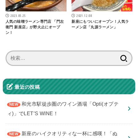
2023.05.25
2021.12.08
人気の味噌ラーメン専門店 「門左
新座にもついにオープン！人気ラ
衛門 新座店」が野火止にオープ
ーメン店「丸源ラーメン」
ン！
検
索:
最近の投稿
和光市駅徒歩圏のワイン酒場「Opti(オプテ
ィ)」でLET’S WINE！
新座のハイクオリティな一杯に感嘆！「ぬ