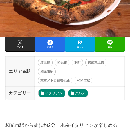
ポスト
シェア
はてブ
送る
埼玉県
和光市
本町
東武東上線
エリア＆駅
和光市駅
東京メトロ副都心線
和光市駅
カテゴリー
イタリアン
グルメ
和光市駅から徒歩約2分、本格イタリアンが楽しめる