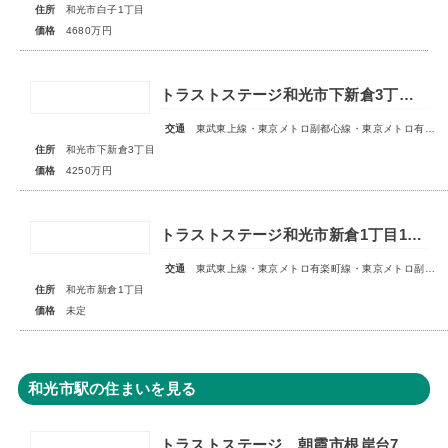
住所
和光市白子1丁目
価格
4680万円
トラストステージ和光市下新倉3丁目16期◇限定1区画◇
交通
東武東上線・東京メトロ副都心線・東京メトロ有楽町線「和光市」駅 徒歩19分
住所
和光市下新倉3丁目
価格
4250万円
トラストステージ和光市新倉1丁目18期 全6区画■第1期分譲 販売予告■
交通
東武東上線・東京メトロ有楽町線・東京メトロ副都心線「和光市」駅 徒歩14～15分
住所
和光市新倉1丁目
価格
未定
和光市駅の住まいを見る
トラストステージ 朝霞市根岸台7丁目44期 限定1区画