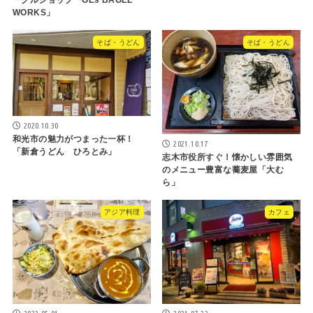
WORKS」
そば・うどん
そば・うどん
2020.10.30
和光市の魅力がつまった一杯！
2021.10.17
「新倉うどん ひろとみ」
志木市役所すぐ！懐かしい雰囲気
のメニュー豊富な蕎麦屋「大む
ら」
アジア料理
カフェ