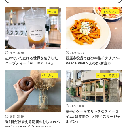
カフェ
イタリアン
2025.06.30
2023.02.27
志木でいただける世界を魅了した
新座市役所そばの本格イタリアン-
ハーブティー「ALL MY TEA」
Pesce Piatto えのき-新座市
ベーカリー
ケーキ・洋菓子
2025.10.06
華やかケーキでリッチなティータ
2021.08.19
イム♪朝霞市の「パティスリージャ
ルダン」
週3日だけ会える朝霞のおしゃれベ
ーグルショップ「GEs BAGEL