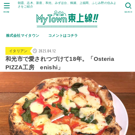
朝霞、志木、新座、和光、みずほ台、鶴瀬、上福岡、ふじみ野の住みよ
さをご紹介
MENU
SEARCH
株式会社マイタウン
コメントはコチラ
2025.04.12
イタリアン
和光市で愛されつづけて18年。「Osteria
PIZZA工房 enishi」