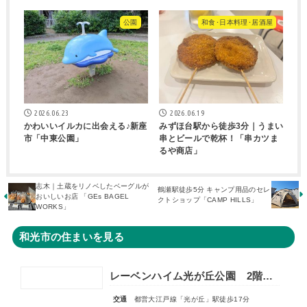
公園
和食･日本料理･居酒屋
2026.06.23
2026.06.19
かわいいイルカに出会える♪新座
みずほ台駅から徒歩3分｜うまい
市「中東公園」
串とビールで乾杯！「串カツま
るや商店」
志木｜土蔵をリノベしたベーグルが
鶴瀬駅徒歩5分 キャンプ用品のセレ
おいしいお店 「GEs BAGEL
クトショップ「CAMP HILLS」
WORKS」
和光市の住まいを見る
レーベンハイム光が丘公園 2階部分
交通
都営大江戸線「光が丘」駅徒歩17分