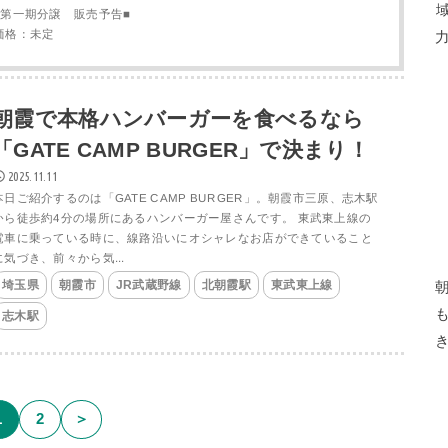
■第一期分譲 販売予告■
価格：未定
朝霞で本格ハンバーガーを食べるなら
「GATE CAMP BURGER」で決まり！
2025.11.11
本日ご紹介するのは「GATE CAMP BURGER」。朝霞市三原、志木駅
から徒歩約4分の場所にあるハンバーガー屋さんです。 東武東上線の
電車に乗っている時に、線路沿いにオシャレなお店ができていること
に気づき、前々から気...
埼玉県
朝霞市
JR武蔵野線
北朝霞駅
東武東上線
志木駅
1
2
＞