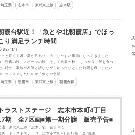
埼玉県
志木市
東武東上線
志木駅
朝霞台駅近！「魚とや北朝霞店」でほっ
こり満足ランチ時間
2025.11.13
やっと長くて暑い夏が終わり、過ごしやすい季節になってきました
ね。読書の秋、スポーツの秋、そして食欲の秋！ しっかりご飯を食べ
たい時や、家族や友達と話しながらゆったりとした時間を過ごしたい
時にオススメしたいのが「魚とや北朝...
埼玉県
朝霞市
東武東上線
朝霞台駅
トラストステージ 志木市本町4丁目
17期 全7区画■第一期分譲 販売予告■
交通：東武東上線「志木」駅 徒歩10分
住所：トラストステージ 志木市本町4丁目17期 全7区画