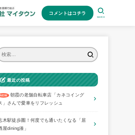
コメントはコチラ
SEARCH
検
索:
最近の投稿
朝霞の老舗自転車店「カネコイング
ス」さんで愛車をリフレッシュ
志木駅徒歩圏！何度でも通いたくなる「居
酒屋dining湊」