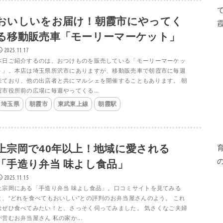
おいしいをお届け！朝霞市にやってく
る移動販売車「モーリーマーケット」
2025.11.17
本日ご紹介するのは、おつけものを販売している「モーリーマーケッ
ト」。本店は埼玉県所沢市にありますが、移動販売車で朝霞市に毎週
来ており、他の出店者と共にマルシェを開催することもあります。 朝
霞市役所前の広場に毎週やってくる...
埼玉県
朝霞市
東武東上線
朝霞駅
上宗岡で40年以上！地域に愛される
「手造り弁当 味よし食品」
2025.11.15
上宗岡にある「手造り弁当 味よし食品」。口コミサイトを見てみる
と、“どれを食べてもおいしい”との評判のお弁当屋さんのよう。 これ
はぜひ食べてみたい！と、さっそく伺ってみました。 気さくなご夫婦
が営むお弁当屋さん 私の家か...