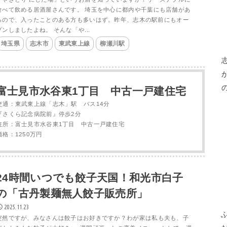
食べて飲める居酒屋さんです。 埼玉を中心に都内や千葉にも店舗があ
るので、入ったことのある方も多いはず。昨年、志木の駅前にもオー
プンしましたよね。 そんな「や...
埼玉県
志木市
東武東上線
柳瀬川駅
富士見市水谷東1丁目 中古一戸建住宅
交通：東武東上線「志木」駅 バス14分
『さくら記念病院前』停歩2分
住所：富士見市水谷東1丁目 中古一戸建住宅
価格：1250万円
24時間いつでも餃子天国！和光市白子
の「古丹製麺無人餃子販売所」
2025.11.23
突然ですが、みなさんは餃子はお好きですか？わが家は私も夫も、子