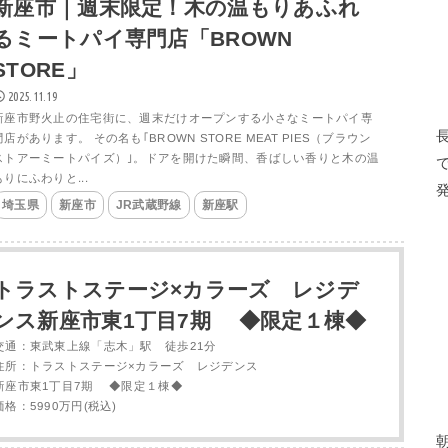
新座市｜週末限定！木の温もりあふれ
るミートパイ専門店「BROWN
STORE」
2025.11.19
新座市野火止の住宅街に、週末だけオープンする小さなミートパイ専
門店があります。 その名も｢BROWN STORE MEAT PIES（ブラウン
ストアーミートパイズ）｣。ドアを開けた瞬間、香ばしい香りと木の温
もりにふわりと...
埼玉県
新座市
JR武蔵野線
新座駅
トラストステージ×カラーズ レジデ
ンス新座市東1丁目7期 ◆限定１棟◆
交通：東武東上線「志木」駅 徒歩21分
住所：トラストステージ×カラーズ レジデンス
新座市東1丁目7期 ◆限定１棟◆
価格：5990万円(税込)