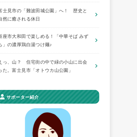
​富士見市の「難波田城公園」へ！ 歴史と
自然に癒される休日
新座市大和田で楽しめる！「中華そば みず
ち」の濃厚鶏白湯つけ麺♪
えっ、山？ 住宅街の中で緑の小山に出会
った。富士見市「オトウカ山公園」
サポーター紹介