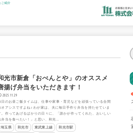
をご紹介
和光市新倉「おべんとや」のオススメ
唐揚げ弁当をいただきます！
2025.11.29
毎日のお昼ご飯タイムは、仕事や家事・育児などを頑張っている合間
のオアシスですよね♪ わが家は、夫に毎日手作り弁当を持たせていま
す。作ってあげるばかりの日々に、「誰かが作ってくれた、おいしい
お弁当を食べたい！」と思い、和光...
埼玉県
和光市
東武東上線
和光市駅