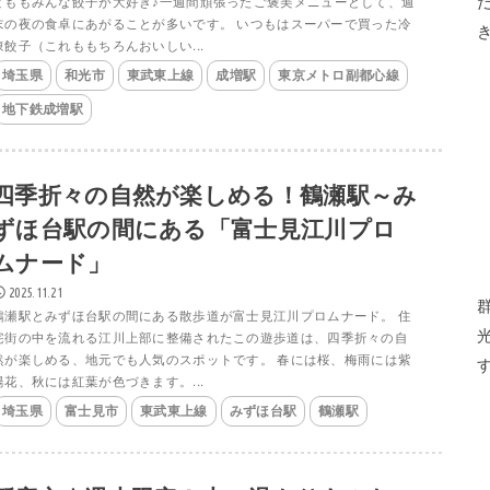
どももみんな餃子が大好き♪一週間頑張ったご褒美メニューとして、週
末の夜の食卓にあがることが多いです。 いつもはスーパーで買った冷
凍餃子（これももちろんおいしい...
埼玉県
和光市
東武東上線
成増駅
東京メトロ副都心線
地下鉄成増駅
四季折々の自然が楽しめる！鶴瀬駅～み
ずほ台駅の間にある「富士見江川プロ
ムナード」
2025.11.21
鶴瀬駅とみずほ台駅の間にある散歩道が富士見江川プロムナード。 住
宅街の中を流れる江川上部に整備されたこの遊歩道は、四季折々の自
然が楽しめる、地元でも人気のスポットです。 春には桜、梅雨には紫
陽花、秋には紅葉が色づきます。...
埼玉県
富士見市
東武東上線
みずほ台駅
鶴瀬駅