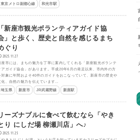
東京メトロ副都心線
和光市駅
「新座市観光ボランティアガイド協
会」と歩く、歴史と自然を感じるまち
めぐり
2025.11.27
新座市には、まちの魅力を丁寧に案内してくれる「新座観光ボランテ
ィアガイド協会」があります。平成20年6月の発足以来、市内外の方
を対象に年間およそ40件のガイドをおこなっていて、新座市の歴史や
文化、自然の魅力を伝えています...
埼玉県
新座市
JR武蔵野線
新座駅
リーズナブルに食べて飲むなら「やき
とり にしだ場 柳瀬川店」へ♪
2025.11.25
「やきとり にしだ場」というお店を知っていますか？リーズナブルに