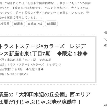
本日ご紹介するのは「朝霞市立図書館本館」。朝霞市にある7つの図書
館のうち、1番大きな図書館です。 小説や実用書など、大人向けの本
だけでなく、絵本や図鑑など子ども向けの本も充実しているので、普
段から家族で活用しています。 ...
埼玉県
朝霞市
東武東上線
朝霞駅
トラストステージ×カラーズ レジデ
ンス新座市東1丁目7期 ◆限定１棟◆
交通：東武東上線「志木」駅 徒歩21分
住所：トラストステージ×カラーズ レジデンス
新座市東1丁目7期 ◆限定１棟◆
価格：5990万円(税込)
新座の「大和田水辺の丘公園」西エリア
は夏だけじゃぶじゃぶ池が稼働中！