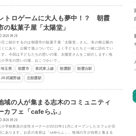
レトロゲームに大人も夢中！？ 朝霞
市の駄菓子屋「太陽堂」
2024.09.28
本日ご紹介するのは朝霞市の駄菓子屋「太陽堂」さん。滝の根公園の
近くにあり、公園で遊ぶついでに、よく子どもたちと一緒に訪れてい
ます。今回は子どもたちの憩いの場、太陽堂さんをご紹介します♪ 地
元小学生の憩いの場。おこづかいで...
埼玉県
朝霞市
東武東上線
朝霞駅
朝霞台駅
JR武蔵野線
北朝霞駅
地域の人が集まる志木のコミュニティ
ーカフェ「cafeらふ」
2024.09.20
元小学校教員の女性オーナーが2022年11月にオープンしたカフェが宗
岡にあります。お店の名前は「cafeらふ」。地域の方が自然と集まる