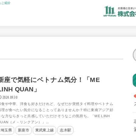
をご紹介
新座で気軽にベトナム気分！「ME
LINH QUAN」
2024.09.30
和食や中華、洋食も好きだけれど、なぜだか突然タイ料理やベトナム
料理が食べたい気分になることってありませんか？特に東南アジア好
きな方ならきっと共感していただけそうなこの気持ち。「ME LINH
QUAN（メ－リンクアン）」...
埼玉県
新座市
東武東上線
志木駅