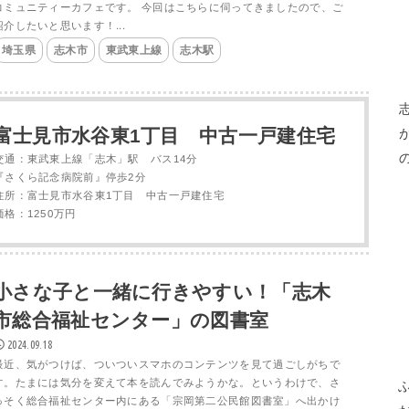
コミュニティーカフェです。 今回はこちらに伺ってきましたので、ご
紹介したいと思います！...
埼玉県
志木市
東武東上線
志木駅
富士見市水谷東1丁目 中古一戸建住宅
交通：東武東上線「志木」駅 バス14分
『さくら記念病院前』停歩2分
住所：富士見市水谷東1丁目 中古一戸建住宅
価格：1250万円
小さな子と一緒に行きやすい！「志木
市総合福祉センター」の図書室
2024.09.18
最近、気がつけば、ついついスマホのコンテンツを見て過ごしがちで
す。たまには気分を変えて本を読んでみようかな。というわけで、さ
っそく総合福祉センター内にある「宗岡第二公民館図書室」へ出かけ