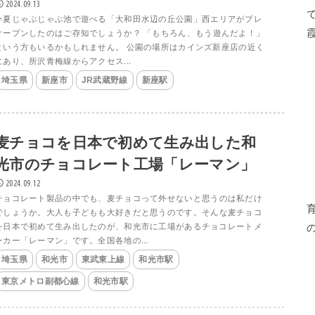
2024.09.13
今夏じゃぶじゃぶ池で遊べる「大和田水辺の丘公園」西エリアがプレ
オープンしたのはご存知でしょうか？ 「もちろん、もう遊んだよ！」
という方もいるかもしれません。 公園の場所はカインズ新座店の近く
にあり、所沢青梅線からアクセス...
埼玉県
新座市
JR武蔵野線
新座駅
麦チョコを日本で初めて生み出した和
光市のチョコレート工場「レーマン」
2024.09.12
チョコレート製品の中でも、麦チョコって外せないと思うのは私だけ
でしょうか。大人も子どもも大好きだと思うのです。そんな麦チョコ
を日本で初めて生み出したのが、和光市に工場があるチョコレートメ
ーカー「レーマン」です。全国各地の...
埼玉県
和光市
東武東上線
和光市駅
東京メトロ副都心線
和光市駅