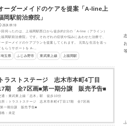
オーダーメイドのケアを提案「A-line上
福岡駅前治療院」
2024.09.10
今回伺ったのは、上福岡駅西口から徒歩約2分の「A-line（アライン）
上福岡駅前治療院」です。それぞれの症状や悩みにあわせた治療で、
オーダーメイドのケアプランを提案してくれます。 元気な生活を送っ
てもらうサポートを A-...
埼玉県
ふじみ野市
東武東上線
上福岡駅
トラストステージ 志木市本町4丁目
17期 全7区画■第一期分譲 販売予告■
交通：東武東上線「志木」駅 徒歩10分
住所：トラストステージ 志木市本町4丁目17期 全7区画
■第一期分譲 販売予告■
価格：未定