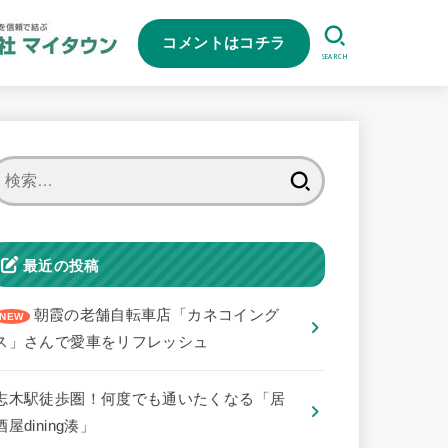
コメントはコチラ
SEARCH
検
索:
最近の投稿
朝霞の老舗自転車店「カネコイング
ス」さんで愛車をリフレッシュ
志木駅徒歩圏！何度でも通いたくなる「居
酒屋dining湊」