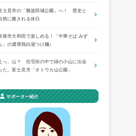
​富士見市の「難波田城公園」へ！ 歴史と
自然に癒される休日
新座市大和田で楽しめる！「中華そば みず
ち」の濃厚鶏白湯つけ麺♪
えっ、山？ 住宅街の中で緑の小山に出会
った。富士見市「オトウカ山公園」
サポーター紹介