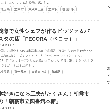
てみました。 ここは駐輪場、広い駐...
埼玉県
志木市
東武東上線
志木駅
柳瀬川駅
鶴瀬で女性シェフが作るピッツァ＆パ
スタの店「PECORA（ペコラ）」
2024.09.16
今回、ご紹介するのは東武東上線「鶴瀬駅」東口から徒歩約10分とい
う立地にある、ピッツァ＆パスタ「PECORA（ペコラ）」です。
2021年12月にオープンした女性シェフひとりで切り盛りするレストラ
ンですが、まだまだ知られ...
埼玉県
富士見市
東武東上線
鶴瀬駅
本好きになる工夫がたくさん！朝霞市
の「朝霞市立図書館本館」
2024.09.14