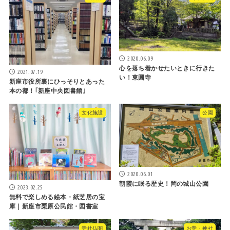
2020.06.09
心を落ち着かせたいときに行きた
2021.07.19
い！東圓寺
新座市役所裏にひっそりとあった
本の都！｢新座中央図書館｣
文化施設
公園
2020.06.01
朝霞に眠る歴史！岡の城山公園
2023.02.25
無料で楽しめる絵本・紙芝居の宝
庫｜新座市栗原公民館・図書室
寺社仏閣
お寺・神社