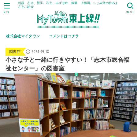
朝霞、志木、新座、和光、みずほ台、鶴瀬、上福岡、ふじみ野の住みよ
さをご紹介
MENU
SEARCH
株式会社マイタウン
コメントはコチラ
2024.09.18
図書館
小さな子と一緒に行きやすい！「志木市総合福
祉センター」の図書室