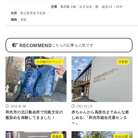
交通
東武東上線「みずほ台」駅 徒歩14～15分
住所
富士見市水子石井
価格
未定
RECOMMEND
その他のイベント
児童館
2026.02.08
2023.03.28
和光市の北口集会所で伝統文化の
赤ちゃんから高校生までみんな楽
藍染めを体験してきました！
しめる♪「和光市総合児童センタ
ー」
図書館
寺社仏閣