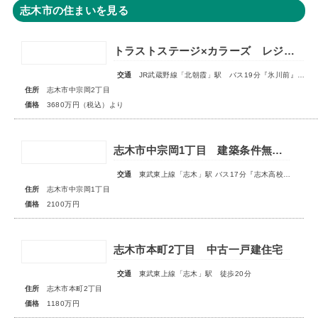
志木市の住まいを見る
トラストステージ×カラーズ レジデンス志木市中宗岡2丁目14期 全3棟◆販売開始◆
交通
JR武蔵野線「北朝霞」駅 バス19分『氷川前』停歩4分
住所
志木市中宗岡2丁目
価格
3680万円（税込）より
志木市中宗岡1丁目 建築条件無売地 全1区画
交通
東武東上線「志木」駅 バス17分『志木高校入口』停 徒歩5分
住所
志木市中宗岡1丁目
価格
2100万円
志木市本町2丁目 中古一戸建住宅
交通
東武東上線「志木」駅 徒歩20分
住所
志木市本町2丁目
価格
1180万円