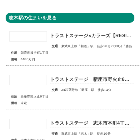
志木駅の住まいを見る
トラストステージ×カラーズ【RESIDENCE】朝霞市膝折町1丁目12期 全2棟◇最終1棟◇
交通
東武東上線「朝霞」駅 徒歩20分バス8分『膝折町一丁目』停歩3分
住所
朝霞市膝折町1丁目
価格
4480万円
トラストステージ 新座市野火止6丁目41期 全19棟■販売予告■◆第4期 最終分譲 スマイルハウスプロジェクト特別仕様 全3棟◆
交通
JR武蔵野線「新座」駅 徒歩14分
住所
新座市野火止6丁目
価格
未定
トラストステージ 志木市本町4丁目17期 全7区画■第一期分譲 販売予告■
交通
東武東上線「志木」駅 徒歩10分