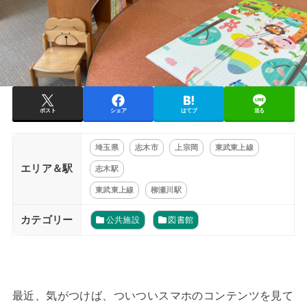
ポスト
シェア
はてブ
送る
埼玉県
志木市
上宗岡
東武東上線
エリア＆駅
志木駅
東武東上線
柳瀬川駅
カテゴリー
公共施設
図書館
最近、気がつけば、ついついスマホのコンテンツを見て