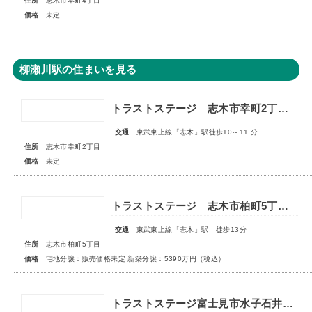
住所
志木市本町4丁目
価格
未定
柳瀬川駅の住まいを見る
トラストステージ 志木市幸町2丁目25期 全10区画◆第1期分譲 2次販売 宅地分譲3区画◆ ◇販売予告◇
交通
東武東上線「志木」駅徒歩10～11 分
住所
志木市幸町2丁目
価格
未定
トラストステージ 志木市柏町5丁目32期 全4区画◆第1期分譲 宅地分譲 販売予告◆◆第2期分譲 新築分譲住宅 販売開始◆
交通
東武東上線「志木」駅 徒歩13分
住所
志木市柏町5丁目
価格
宅地分譲：販売価格未定 新築分譲：5390万円（税込）
トラストステージ富士見市水子石井21期 全12区画 ◇販売予告◇