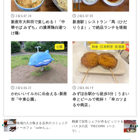
2026.07.24
2026.07.05
新座市大和田で楽しめる！「中
新座駅｜レストラン「馬（ひだ
華そば みずち」の濃厚鶏白湯つ
りうま）」で絶品ランチを堪能
け麺♪
公園
和食･日本料理･居酒屋
2026.06.23
2026.06.19
かわいいイルカに出会える♪新座
みずほ台駅から徒歩3分｜うまい
市「中東公園」
串とビールで乾杯！「串カツま
るや商店」
鶴瀬で女性シェフが作るピッツァ＆
地域の人が集まる志木のコミュニテ
パスタの店「PECORA（ペコ
ィーカフェ「cafeらふ」
ラ）」