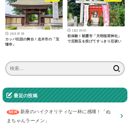
2022.09.01
2020.07.09
初体験！朝霞市「天明稲荷神社」
カッパ伝説の舞台！志木市の「宝
で厄割玉を投げてすっきり厄祓い
憧寺」
検
索:
最近の投稿
新座のハイクオリティな一杯に感嘆！「ぬ
まちゃんラーメン」